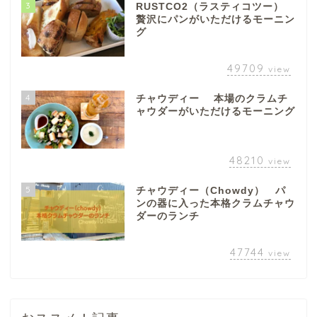
3
RUSTCO2（ラスティコツー）
贅沢にパンがいただけるモーニン
グ
49709
view
4
チャウディー 本場のクラムチ
ャウダーがいただけるモーニング
48210
view
5
チャウディー（Chowdy） パ
ンの器に入った本格クラムチャウ
ダーのランチ
47744
view