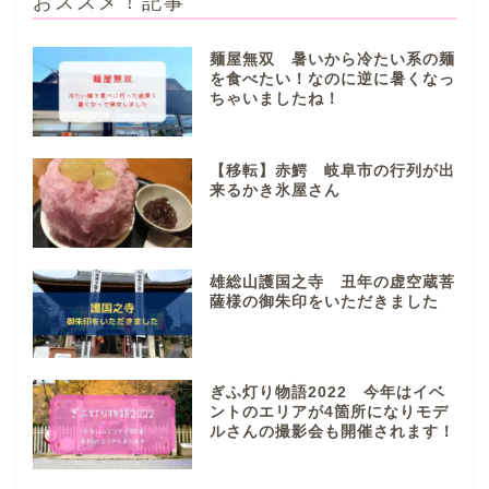
おススメ！記事
麺屋無双 暑いから冷たい系の麺
を食べたい！なのに逆に暑くなっ
ちゃいましたね！
ぎふまるけとは。
ぎふまるけ内の記事と写真
【移転】赤鰐 岐阜市の行列が出
（画像）＆掲載情報につい
来るかき氷屋さん
ての注意事項など
岐阜地域
雄総山護国之寺 丑年の虚空蔵菩
薩様の御朱印をいただきました
岐阜市
各務原市
ぎふ灯り物語2022 今年はイベ
ントのエリアが4箇所になりモデ
ルさんの撮影会も開催されます！
本巣市