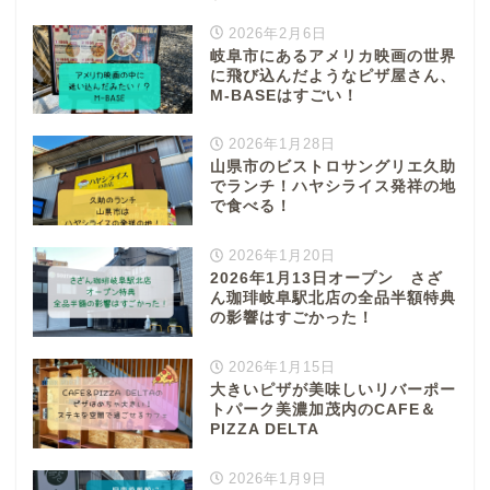
2026年2月6日
岐阜市にあるアメリカ映画の世界
に飛び込んだようなピザ屋さん、
M-BASEはすごい！
2026年1月28日
山県市のビストロサングリエ久助
でランチ！ハヤシライス発祥の地
で食べる！
2026年1月20日
2026年1月13日オープン さざ
ん珈琲岐阜駅北店の全品半額特典
の影響はすごかった！
2026年1月15日
大きいピザが美味しいリバーポー
トパーク美濃加茂内のCAFE＆
PIZZA DELTA
2026年1月9日