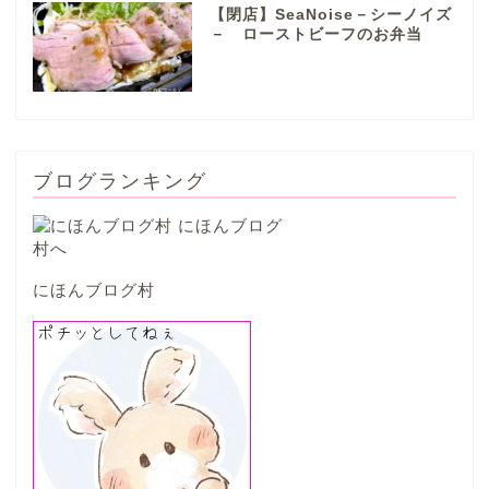
【閉店】SeaNoise－シーノイズ
山県市
－ ローストビーフのお弁当
笠松町
西濃地域
ブログランキング
大垣市
海津市
にほんブログ村
関ケ原市
輪之内町
垂井町