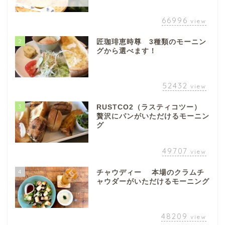
66996
view
2
匠珈琲恵時尊 3種類のモーニン
グから選べます！
52432
view
3
RUSTCO2（ラスティコツー）
贅沢にパンがいただけるモーニン
グ
49707
view
4
チャウディー 本場のクラムチ
ャウダーがいただけるモーニング
48209
view