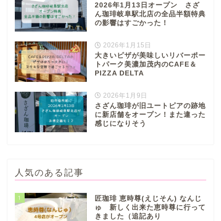
2026年1月13日オープン さざ
ん珈琲岐阜駅北店の全品半額特典
の影響はすごかった！
2026年1月15日
大きいピザが美味しいリバーポー
トパーク美濃加茂内のCAFE＆
PIZZA DELTA
2026年1月9日
さざん珈琲が旧ユートピアの跡地
に新店舗をオープン！また違った
感じになりそう
人気のある記事
1
匠珈琲 恵時尊(えじそん) なんじ
ゅ 新しく出来た恵時尊に行って
きました（追記あり