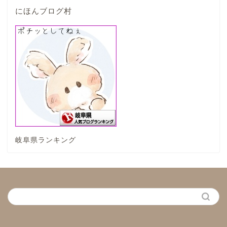
海津市
にほんブログ村
関ケ原市
輪之内町
垂井町
神戸町
岐阜県ランキング
養老町
中濃地域
関市