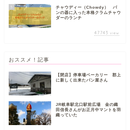
5
チャウディー（Chowdy） パ
ンの器に入った本格クラムチャウ
ダーのランチ
47743
view
おススメ！記事
【閉店】停車場ベーカリー 郡上
に新しく出来たパン屋さん
ぎふまるけとは。
ぎふまるけ内の記事と写真
JR岐阜駅北口駅前広場 金の織
（画像）＆掲載情報につい
田信長さんがお正月中マントを羽
ての注意事項など
織っていた