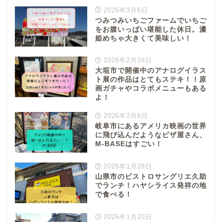
2026年3月6日
つみつみいちごファームでいちご
をお腹いっぱい堪能した休日。濃
姫めちゃ大きくて美味しい！
2026年2月26日
大垣市で開催中のアナログイラス
ト展の作品はとてもステキ！！原
画ガチャやコラボメニューもある
よ！
2026年2月6日
岐阜市にあるアメリカ映画の世界
に飛び込んだようなピザ屋さん、
M-BASEはすごい！
2026年1月28日
山県市のビストロサングリエ久助
でランチ！ハヤシライス発祥の地
で食べる！
2026年1月20日