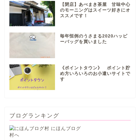
岐阜地域
【閉店】あべまき茶屋 甘味中心
のモーニングはスイーツ好きにオ
ススメです！
岐阜市
各務原市
毎年恒例のうさまる2020ハッピ
ーバッグを買いました
本巣市
《ポイントタウン》 ポイント貯
山県市
め方いろいろのお小遣いサイトで
す
笠松町
西濃地域
ブログランキング
大垣市