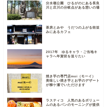
分水嶺公園 ひるがのにある長良
垂井町
川と庄川の分岐点がある憩いの場
神戸町
茶房とみや うだつの上がる街並
養老町
みにあるカフェ
中濃地域
2017年 ゆるキャラ・ご当地キ
ャラへ年賀状を送りたい
関市
美濃市
焼き芋の専門店moi（モーイ）
美味しい焼き芋とお芋のデザート
郡上市
が柳ケ瀬でいただけます
美濃加茂市
ラスティコ 人気のあるボリュー
ムのあるパンのモーニングが提供