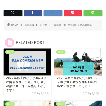
HOME
中濃地域
郡上市
善勝寺 郡上市白鳥町の桜の名所の一つ
RELATED POST
郡上市
郡上市
2022年郡上おどりが3年ぶり
2023年版白鳥おどり日程 テ
に開催される予定。久しぶり
ンポが速く爽快な踊り別名白
の熱い夏、郡上が盛り上がり
鳥マンボが戻ってくる！
ます！
2022年8月3日
2023年7月5日
郡上市
郡上市