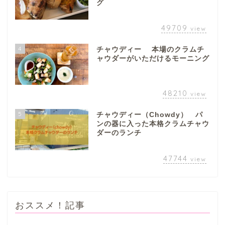
グ
本巣市
49709
view
山県市
4
チャウディー 本場のクラムチ
ャウダーがいただけるモーニング
笠松町
西濃地域
48210
view
5
チャウディー（Chowdy） パ
大垣市
ンの器に入った本格クラムチャウ
ダーのランチ
海津市
47744
view
関ケ原市
おススメ！記事
輪之内町