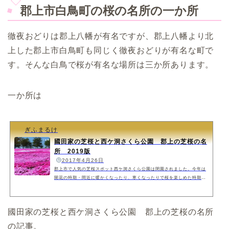
郡上市白鳥町の桜の名所の一か所
徹夜おどりは郡上八幡が有名ですが、郡上八幡より北
上した郡上市白鳥町も同じく徹夜おどりが有名な町で
す。そんな白鳥で桜が有名な場所は三か所あります。
一か所は
ぎふまるけ
國田家の芝桜と西ケ洞さくら公園 郡上の芝桜の名
所 2019版
️
2017年4月26日
郡上市で人気の芝桜スポット西ケ洞さくら公園は閉園されました。今年は
開花の時期・間近に暖かくなったり、寒くなったりで桜を楽しめた時期が
長かった気がします。ソメイヨシノなどの桜が散り、新緑になってきてい
ます。そんな郡上市もまた同じく。GWを挟んで芝桜が見ごろになってい
きます。ソメイヨシノなどの桜の木は郡上でもいろんな場所で楽しめます
國田家の芝桜と西ケ洞さくら公園 郡上の芝桜の名所
が、芝桜に限定すると郡上の二大芝桜の名所になるのではないでしょう
か？しかも無料に楽しめるのがいいですね。ただし駐車場がそこまで広く
の記事。