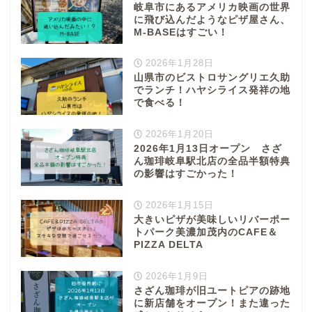
岐阜市にあるアメリカ映画の世界
に飛び込んだようなピザ屋さん、
M-BASEはすごい！
2026年1月28日
山県市のビストロサングリエ久助
でランチ！ハヤシライス発祥の地
で食べる！
2026年1月20日
2026年1月13日オープン さざ
ん珈琲岐阜駅北店の全品半額特典
の影響はすごかった！
2026年1月15日
大きいピザが美味しいリバーポー
トパーク美濃加茂内のCAFE＆
PIZZA DELTA
2026年1月9日
さざん珈琲が旧ユートピアの跡地
に新店舗をオープン！また違った