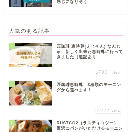
感じになりそう
人気のある記事
ぎふまるけとは。
1
匠珈琲 恵時尊(えじそん) なんじ
ゅ 新しく出来た恵時尊に行って
きました（追記あり
ぎふまるけ内の記事と写真
（画像）＆掲載情報につい
ての注意事項など
67001
view
2
匠珈琲恵時尊 3種類のモーニン
岐阜地域
グから選べます！
岐阜市
52433
view
各務原市
3
RUSTCO2（ラスティコツー）
贅沢にパンがいただけるモーニン