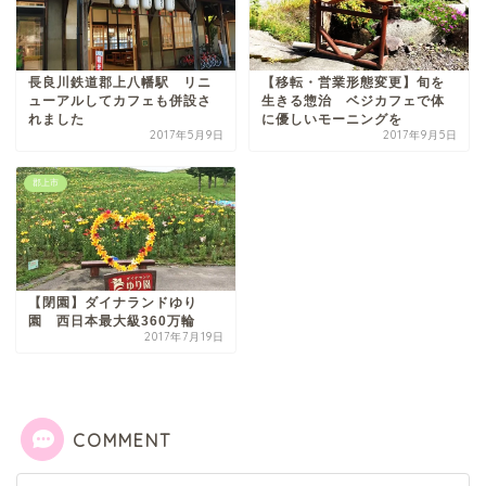
長良川鉄道郡上八幡駅 リニ
【移転・営業形態変更】旬を
ューアルしてカフェも併設さ
生きる惣治 ベジカフェで体
れました
に優しいモーニングを
2017年5月9日
2017年9月5日
郡上市
【閉園】ダイナランドゆり
園 西日本最大級360万輪
2017年7月19日
COMMENT