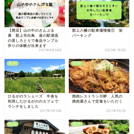
【閉店】山の中のさんぷる
郡上八幡の駐車場情報① 栄
屋 郡上市白鳥 道の駅清流
パーキング
の里しろとりで食品サンプル
作りの体験が出来ます
2021年8月28日
2023年7月3日
郡上市
郡上市
ひるがのラシェーズ 牛舎を
焼肉レストラン川畔 人気の
利用したひるがののカフェで
焼肉屋さんで定食をいただく
ランチをしました
2017年9月10日
2017年5月1日
郡上市
郡上市