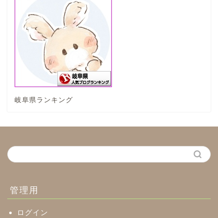
輪之内町
垂井町
神戸町
岐阜県ランキング
養老町
中濃地域
関市
美濃市
管理用
郡上市
ログイン