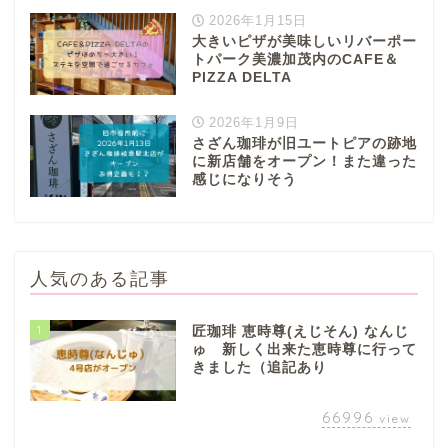
2026年1月15日
大きいピザが美味しいリバーポー
トパーク美濃加茂内のCAFE＆
PIZZA DELTA
2026年1月9日
さざん珈琲が旧ユートピアの跡地
に新店舗をオープン！また違った
感じになりそう
人気のある記事
1
匠珈琲 恵時尊(えじそん) なんじ
ゅ 新しく出来た恵時尊に行って
きました（追記あり
66996
view