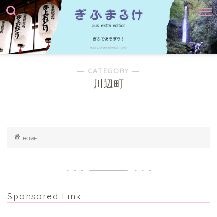
― CATEGORY ―
川辺町
HOME
Sponsored Link