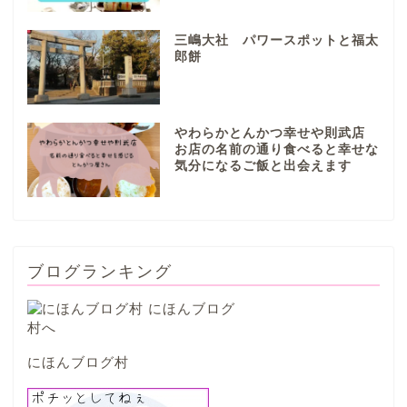
各務原市
三嶋大社 パワースポットと福太
郎餅
本巣市
やわらかとんかつ幸せや則武店
山県市
お店の名前の通り食べると幸せな
気分になるご飯と出会えます
笠松町
西濃地域
ブログランキング
大垣市
海津市
にほんブログ村
関ケ原市