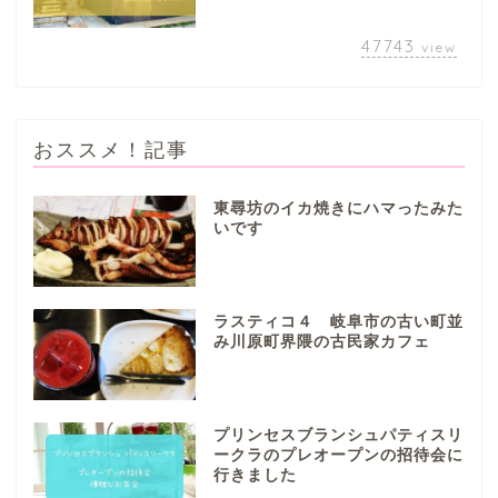
47743
view
おススメ！記事
東尋坊のイカ焼きにハマったみた
いです
ぎふまるけとは。
ぎふまるけ内の記事と写真
ラスティコ４ 岐阜市の古い町並
（画像）＆掲載情報につい
み川原町界隈の古民家カフェ
ての注意事項など
岐阜地域
プリンセスブランシュパティスリ
ークラのプレオープンの招待会に
行きました
岐阜市