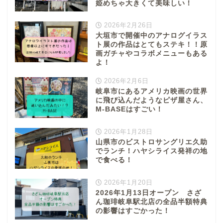
姫めちゃ大きくて美味しい！
2026年2月26日
大垣市で開催中のアナログイラス
ト展の作品はとてもステキ！！原
画ガチャやコラボメニューもある
よ！
2026年2月6日
岐阜市にあるアメリカ映画の世界
に飛び込んだようなピザ屋さん、
M-BASEはすごい！
2026年1月28日
山県市のビストロサングリエ久助
でランチ！ハヤシライス発祥の地
で食べる！
2026年1月20日
2026年1月13日オープン さざ
ん珈琲岐阜駅北店の全品半額特典
の影響はすごかった！