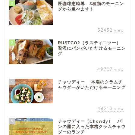
2
匠珈琲恵時尊 3種類のモーニン
グから選べます！
52432
view
3
RUSTCO2（ラスティコツー）
贅沢にパンがいただけるモーニン
グ
49707
view
4
チャウディー 本場のクラムチ
ャウダーがいただけるモーニング
48210
view
5
チャウディー（Chowdy） パ
ンの器に入った本格クラムチャウ
ダーのランチ