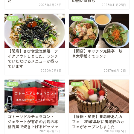
た
の熱い気持ち
2023年1月26日
2023年11月25日
岐阜市
岐阜市
【閉店】さび食堂惣菜処 テ
【閉店】キッチン光陽亭 岐
イクアウトしました、ランチ
阜大学近くでランチ
でいただけるメニューが揃っ
ています
2020年5月6日
2017年6月12日
岐阜市
岐阜市
ゴトーヤドルチェラコント
【移転・変更】養老軒あんカ
ジェラートが有名のお店の本
フェ JR岐阜駅に養老軒のカ
格石窯で焼き上げるピッツァ
フェがオープンしました
2021年7月12日
2017年10月5日