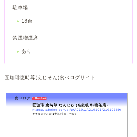
駐車場
18台
禁煙喫煙席
あり
匠珈琲恵時尊(えじそん)食べログサイト
食べログ
1 Pocket
匠珈琲 恵時尊 なんじゅ (名鉄岐阜/喫茶店)
https://tabelog.com/gifu/A2101/A210101/21019669/
★★★☆☆3.20 ■予算(昼):～￥999