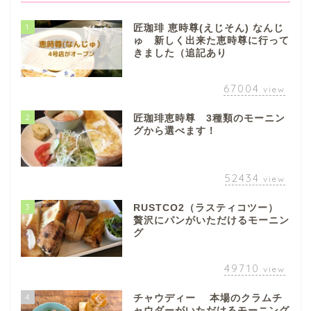
1
匠珈琲 恵時尊(えじそん) なんじ
ゅ 新しく出来た恵時尊に行って
きました（追記あり
67004
view
2
匠珈琲恵時尊 3種類のモーニン
グから選べます！
52434
view
3
RUSTCO2（ラスティコツー）
贅沢にパンがいただけるモーニン
グ
49710
view
4
チャウディー 本場のクラムチ
ャウダーがいただけるモーニング