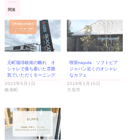
て恵時尊なんじゅ店が取り上げられました。飲食するともらえるお土産
関連
（下記記載）、トライブスルー・ウォークス...
元町珈琲岐南の離れ オ
喫茶nayuta ソフトピア
シャレで落ち着いた雰囲
ジャパン近くのオシャレ
気でいただくモーニング
なカフェ
2023年5月1日
2018年1月15日
岐南町
大垣市