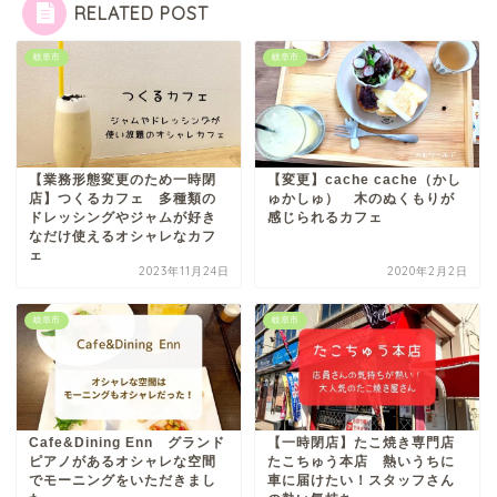
RELATED POST
岐阜市
岐阜市
【業務形態変更のため一時閉
【変更】cache cache（かし
店】つくるカフェ 多種類の
ゅかしゅ） 木のぬくもりが
ドレッシングやジャムが好き
感じられるカフェ
なだけ使えるオシャレなカフ
ェ
2023年11月24日
2020年2月2日
岐阜市
岐阜市
Cafe&Dining Enn グランド
【一時閉店】たこ焼き専門店
ピアノがあるオシャレな空間
たこちゅう本店 熱いうちに
でモーニングをいただきまし
車に届けたい！スタッフさん