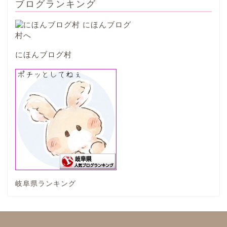
ブログランキング
大垣市
海津市
にほんブログ村
関ケ原市
輪之内町
垂井町
神戸町
岐阜県ランキング
養老町
中濃地域