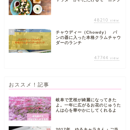
48210
view
5
チャウディー（Chowdy） パ
ンの器に入った本格クラムチャウ
ダーのランチ
47744
view
おススメ！記事
岐阜で芝桜が綺麗になってきた
よ。一年に広がるお花のじゅうた
んは心を華やかにしてくれるよ
ぎふまるけとは。
ぎふまるけ内の記事と写真
2017年 ゆるキャラさん・ご当