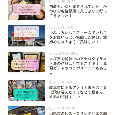
2026年3月22日
内装もかなり変更されていた か
つひで各務原店に久しぶりに行っ
てきました！
2026年3月6日
つみつみいちごファームでいちご
をお腹いっぱい堪能した休日。濃
姫めちゃ大きくて美味しい！
2026年2月26日
大垣市で開催中のアナログイラス
ト展の作品はとてもステキ！！原
画ガチャやコラボメニューもある
よ！
2026年2月6日
岐阜市にあるアメリカ映画の世界
に飛び込んだようなピザ屋さん、
M-BASEはすごい！
2026年1月28日
山県市のビストロサングリエ久助