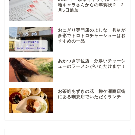
（画像）＆掲載情報につい
地キャラさんからの年賀状２ 2
ての注意事項など
月5日追加
岐阜地域
おにぎり専門店のよしな 具材が
多彩でトロトロチャーシューはお
すすめの一品
岐阜市
各務原市
あかつき宇佐店 分厚いチャーシ
ューのラーメンがいただけます！
本巣市
お茶処あずきの花 柳ケ瀬商店街
山県市
にある喫茶店でいただくランチ
笠松町
西濃地域