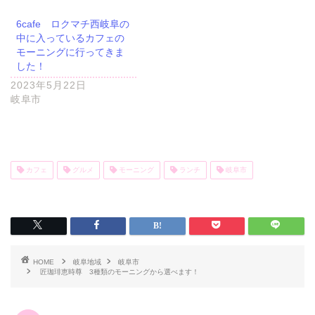
6cafe ロクマチ西岐阜の
中に入っているカフェの
モーニングに行ってきま
した！
2023年5月22日
岐阜市
カフェ
グルメ
モーニング
ランチ
岐阜市
HOME
岐阜地域
岐阜市
匠珈琲恵時尊 3種類のモーニングから選べます！