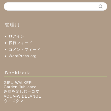
関市
美濃市
管理用
郡上市
ログイン
投稿フィード
コメントフィード
美濃加茂市
WordPress.org
八百津町
BookMark
川辺町
GIFU-WALKER
Garden-Jubilance
御嵩町
趣味を楽しむ一コマ
AQUA-WIDELANGE
ウィズクマ
白川町