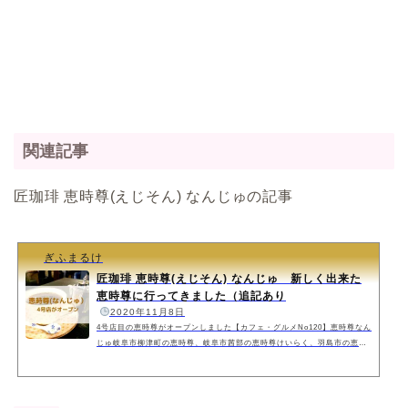
関連記事
匠珈琲 恵時尊(えじそん) なんじゅの記事
ぎふまるけ
匠珈琲 恵時尊(えじそん) なんじゅ 新しく出来た
恵時尊に行ってきました（追記あり
️
2020年11月8日
4号店目の恵時尊がオープンしました【カフェ・グルメNo120】恵時尊なん
じゅ岐阜市柳津町の恵時尊、岐阜市茜部の恵時尊けいらく、羽島市の恵時
尊そうじゅ、そして2020年10月19日に岐阜市島栄町にオープンしました。
オープニングイベントとして一カ月程の間飲食した方にはお土産がいいた
だけるイベントを開催されています。追記（2021年7月10日）PS純金放送
後2021年7月9日、東海地方のテレビ局中京テレビの人気番組、PS純金に