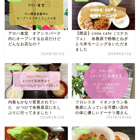
アロハ食堂 オアシスパーク
【閉店】cona cafe（コナカ
内にオープンするお店だけど
フェ） 各務原で粉物とねぎ
どんなお店なの？
とろ丼モーニングをいただき
ました
2024年3月12日
2020年8月23日
各務原市
各務原市
内装もかなり変更されてい
フロレスタ イオンタウン各
た かつひで各務原店に久し
務原に入っている可愛い店内
ぶりに行ってきました！
の体に優しいドーナツ屋さん
2026年3月22日
2021年12月16日
各務原市
各務原市