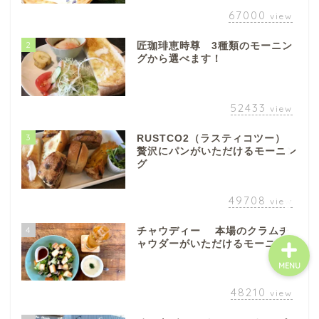
八百津町
67000
view
2
匠珈琲恵時尊 3種類のモーニン
川辺町
グから選べます！
御嵩町
52433
view
白川町
3
RUSTCO2（ラスティコツー）
贅沢にパンがいただけるモーニン
グ
東白川村
49708
view
4
チャウディー 本場のクラムチ
ャウダーがいただけるモーニング
MENU
48210
view