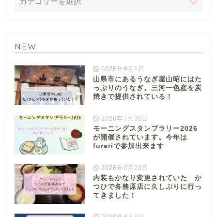
NEW
ぎふまるけとは。
2026年8月1日
山県市にあるうなぎ屋山昭にはた
っぷりのうなぎ。三河一色産を炭
ぎふまるけ内の記事と写真
焼きで提供されている！
（画像）＆掲載情報につい
ての注意事項など
2026年7月30日
モーニングスタンプラリー2026
が開催されています。今年は
岐阜地域
furariで参加出来ます
2026年3月22日
岐阜市
内装もかなり変更されていた か
つひで各務原店に久しぶりに行っ
てきました！
各務原市