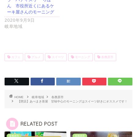
ん 市役所近くにあるケ
ーキ屋さんのモーニング
2020年9月9日
岐阜地域
カフェ
グルメ
スイーツ
モーニング
各務原市
HOME
岐阜地域
各務原市
【閉店】あべまき茶屋 甘味中心のモーニングはスイーツ好きにオススメです！
RELATED POST
各務原市
各務原市