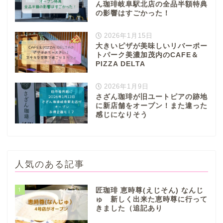
ん珈琲岐阜駅北店の全品半額特典
垂井町
の影響はすごかった！
神戸町
2026年1月15日
大きいピザが美味しいリバーポー
トパーク美濃加茂内のCAFE＆
養老町
PIZZA DELTA
2026年1月9日
中濃地域
さざん珈琲が旧ユートピアの跡地
に新店舗をオープン！また違った
感じになりそう
関市
美濃市
人気のある記事
郡上市
1
匠珈琲 恵時尊(えじそん) なんじ
ゅ 新しく出来た恵時尊に行って
美濃加茂市
きました（追記あり