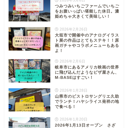
2026年3月6日
本巣市
つみつみいちごファームでいちご
をお腹いっぱい堪能した休日。濃
姫めちゃ大きくて美味しい！
山県市
2026年2月26日
大垣市で開催中のアナログイラス
笠松町
ト展の作品はとてもステキ！！原
画ガチャやコラボメニューもある
よ！
西濃地域
2026年2月6日
岐阜市にあるアメリカ映画の世界
大垣市
に飛び込んだようなピザ屋さん、
M-BASEはすごい！
海津市
2026年1月28日
山県市のビストロサングリエ久助
関ケ原市
でランチ！ハヤシライス発祥の地
で食べる！
輪之内町
2026年1月20日
2026年1月13日オープン さざ