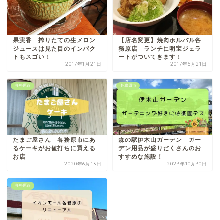
果実香 搾りたての生メロン
【店名変更】焼肉ホルバル各
ジュースは見た目のインパク
務原店 ランチに明宝ジェラ
トもスゴい！
ートがついてきます！
2017年1月21日
2017年6月21日
各務原市
各務原市
たまご屋さん 各務原市にあ
森の駅伊木山ガーデン ガー
るケーキがお値打ちに買える
デン用品が盛りだくさんのお
お店
すすめな施設！
2020年6月13日
2023年10月30日
各務原市