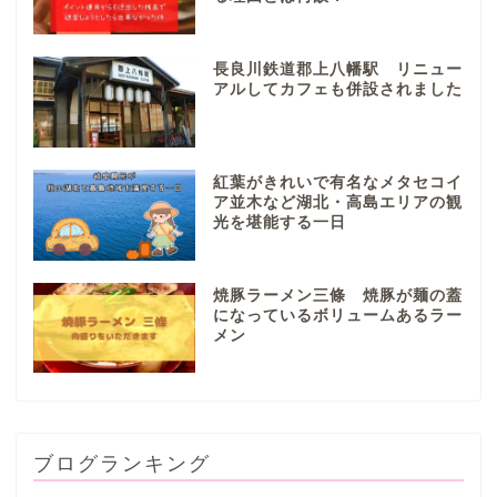
岐阜地域
長良川鉄道郡上八幡駅 リニュー
アルしてカフェも併設されました
岐阜市
各務原市
紅葉がきれいで有名なメタセコイ
ア並木など湖北・高島エリアの観
光を堪能する一日
本巣市
焼豚ラーメン三條 焼豚が麺の蓋
山県市
になっているボリュームあるラー
メン
笠松町
西濃地域
ブログランキング
大垣市