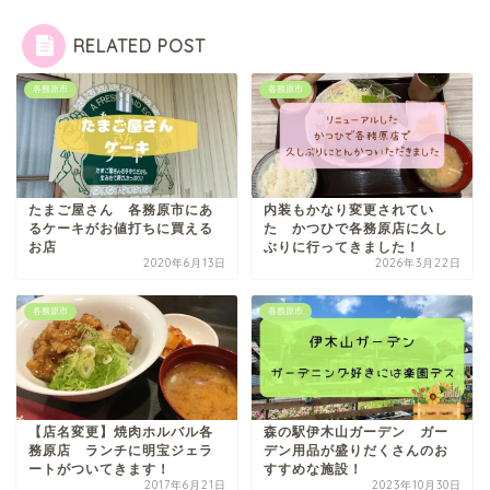
RELATED POST
各務原市
各務原市
たまご屋さん 各務原市にあ
内装もかなり変更されてい
るケーキがお値打ちに買える
た かつひで各務原店に久し
お店
ぶりに行ってきました！
2020年6月13日
2026年3月22日
各務原市
各務原市
【店名変更】焼肉ホルバル各
森の駅伊木山ガーデン ガー
務原店 ランチに明宝ジェラ
デン用品が盛りだくさんのお
ートがついてきます！
すすめな施設！
2017年6月21日
2023年10月30日