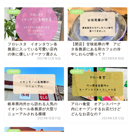
各務原市
各務原市
フロレスタ イオンタウン各
【閉店】甘味処華の雫 アピ
務原に入っている可愛い店内
タ各務原にある和カフェの冷
の体に優しいドーナツ屋さん
やしわらび餅って？
2021年12月16日
2023年8月30日
各務原市
各務原市
岐阜県内外から訪れる人気の
アロハ食堂 オアシスパーク
イオンモール各務原が大型リ
内にオープンするお店だけど
ニューアルされる模様
どんなお店なの？
2023年10月11日
2024年3月12日
各務原市