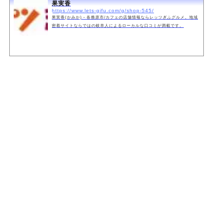
果実香
https://www.lets-gifu.com/g/shop-545/
果実香(かみか)－各務原市/カフェの店舗情報ならレッツぎふグルメ。地域
密着サイトならではの岐阜人によるローカルな口コミが満載です。