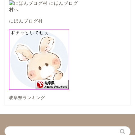
海津市
にほんブログ村
関ケ原市
輪之内町
垂井町
神戸町
岐阜県ランキング
養老町
中濃地域
関市