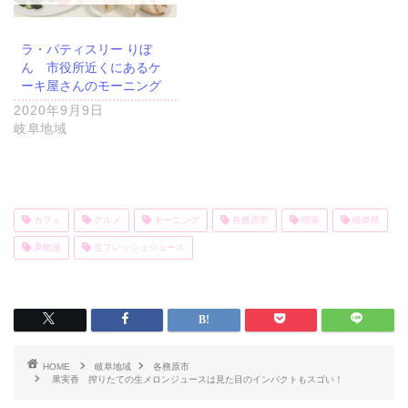
ラ・パティスリー りぼ
ん 市役所近くにあるケ
ーキ屋さんのモーニング
2020年9月9日
岐阜地域
カフェ
グルメ
モーニング
各務原市
喫茶
岐阜県
果物屋
生フレッシュジュース
HOME
岐阜地域
各務原市
果実香 搾りたての生メロンジュースは見た目のインパクトもスゴい！