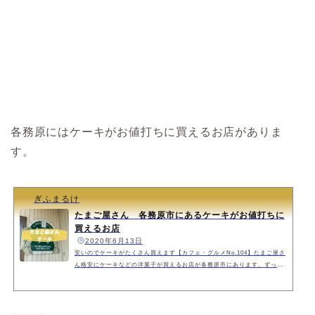
各務原にはケーキがお値打ちに買えるお店がありま
す。
ぎふまるけ
たまご屋さん 各務原市にあるケーキがお値打ちに
買えるお店
️
2020年6月13日
安いのでケーキがたくさん買えます【カフェ・グルメNo.104】たまご屋さ
ん格安にケーキなどの洋菓子が買えるお店が各務原市にあります。ずっと
気になっていたたまご屋さんに行ってきました。安いとつい買ってしまい
ますね。たまご屋さんのケーキたまご屋さんの手作りだから産みたて卵が
たっぷりって看板に書いてあるので、養鶏場たまご屋さんは、人気のため
売り切れる事も多々あるので早めにいかれるといいと思います。私は午前1