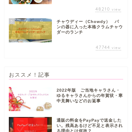
48210
view
5
チャウディー（Chowdy） パ
ンの器に入った本格クラムチャウ
ダーのランチ
47744
view
おススメ！記事
2022年版 ご当地キャラさん・
ゆるキャラさんからの年賀状・寒
中見舞いなどのお返事
ぎふまるけとは。
ぎふまるけ内の記事と写真
通販の料金をPayPayで送金した
（画像）＆掲載情報につい
い。残高あるけど不足と表示され
ての注意事項など
る理由とは何故？