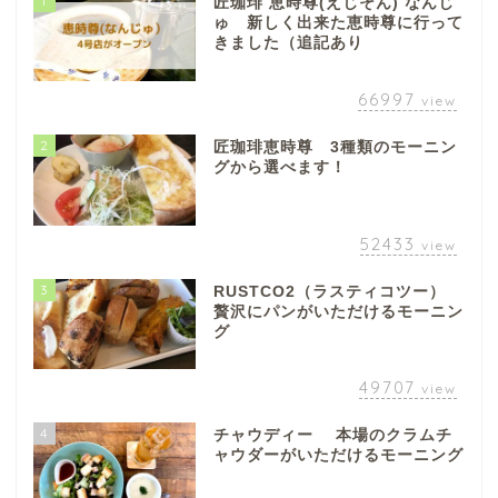
1
匠珈琲 恵時尊(えじそん) なんじ
ゅ 新しく出来た恵時尊に行って
きました（追記あり
66997
view
2
匠珈琲恵時尊 3種類のモーニン
グから選べます！
52433
view
3
RUSTCO2（ラスティコツー）
贅沢にパンがいただけるモーニン
グ
49707
view
4
チャウディー 本場のクラムチ
ャウダーがいただけるモーニング