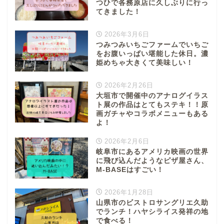
つひで各務原店に久しぶりに行っ
てきました！
2026年3月6日
つみつみいちごファームでいちご
をお腹いっぱい堪能した休日。濃
姫めちゃ大きくて美味しい！
2026年2月26日
大垣市で開催中のアナログイラス
ト展の作品はとてもステキ！！原
画ガチャやコラボメニューもある
よ！
2026年2月6日
岐阜市にあるアメリカ映画の世界
に飛び込んだようなピザ屋さん、
M-BASEはすごい！
2026年1月28日
山県市のビストロサングリエ久助
でランチ！ハヤシライス発祥の地
で食べる！