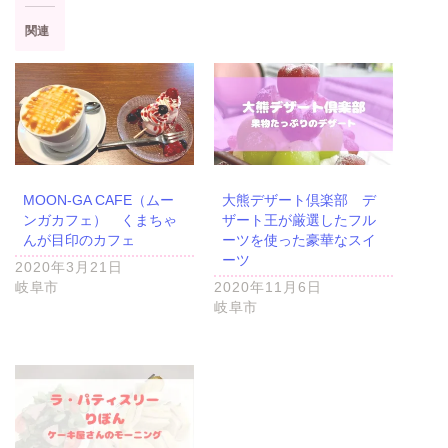
0時過ぎに行ったのでほとんどショーウインドーにケーキが並んでいまし
関連
た。一度15時前後に行った時は完売し...
MOON-GA CAFE（ムー
大熊デザート倶楽部 デ
ンガカフェ） くまちゃ
ザート王が厳選したフル
んが目印のカフェ
ーツを使った豪華なスイ
ーツ
2020年3月21日
岐阜市
2020年11月6日
岐阜市