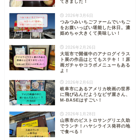
てきました！
2026年3月6日
つみつみいちごファームでいちご
をお腹いっぱい堪能した休日。濃
姫めちゃ大きくて美味しい！
ぎふまるけとは。
2026年2月26日
大垣市で開催中のアナログイラス
ト展の作品はとてもステキ！！原
ぎふまるけ内の記事と写真
画ガチャやコラボメニューもある
（画像）＆掲載情報につい
よ！
ての注意事項など
2026年2月6日
岐阜市にあるアメリカ映画の世界
岐阜地域
に飛び込んだようなピザ屋さん、
M-BASEはすごい！
岐阜市
2026年1月28日
山県市のビストロサングリエ久助
でランチ！ハヤシライス発祥の地
各務原市
で食べる！