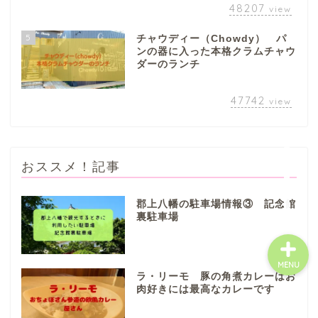
48207
view
八百津町
5
チャウディー（Chowdy） パ
川辺町
ンの器に入った本格クラムチャウ
ダーのランチ
御嵩町
47742
view
白川町
おススメ！記事
東白川村
郡上八幡の駐車場情報③ 記念館
裏駐車場
MENU
ラ・リーモ 豚の角煮カレーはお
肉好きには最高なカレーです