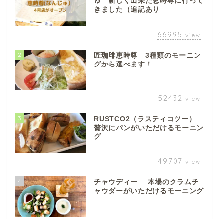
ゅ 新しく出来た恵時尊に行って
垂井町
きました（追記あり
66995
神戸町
view
2
匠珈琲恵時尊 3種類のモーニン
養老町
グから選べます！
中濃地域
52432
view
関市
3
RUSTCO2（ラスティコツー）
贅沢にパンがいただけるモーニン
グ
美濃市
49707
view
郡上市
4
チャウディー 本場のクラムチ
ャウダーがいただけるモーニング
美濃加茂市