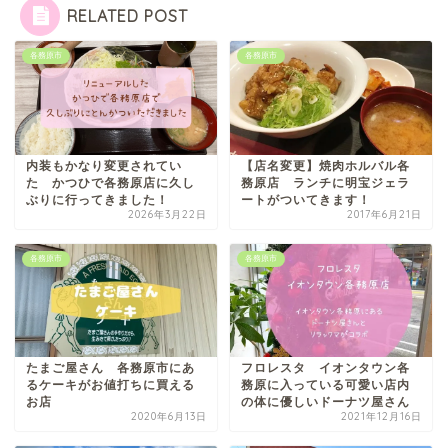
RELATED POST
各務原市
各務原市
内装もかなり変更されてい
【店名変更】焼肉ホルバル各
た かつひで各務原店に久し
務原店 ランチに明宝ジェラ
ぶりに行ってきました！
ートがついてきます！
2026年3月22日
2017年6月21日
各務原市
各務原市
たまご屋さん 各務原市にあ
フロレスタ イオンタウン各
るケーキがお値打ちに買える
務原に入っている可愛い店内
お店
の体に優しいドーナツ屋さん
2020年6月13日
2021年12月16日