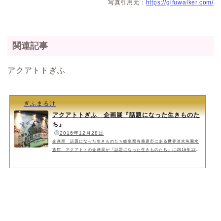
写真引用元：
https://gifuwalker.com/
関連記事
アクアトトぎふ
ぎふまるけ
アクアトトぎふ 企画展『話題になった生きものた
ち』
️
2016年12月28日
企画展 話題になった生きものたち岐阜県各務原市にある世界淡水魚園水
族館 アクアトトの企画展が『話題になった生きものたち』に2016年12月
17日から始まりました。前回まではインパクトアクアリウムとして、何メ
ートルもありそうなアナコンダなど普段日本ではお目にかからない生き物
を展示する企画でしたが、今回は真逆に懐かしい生き物が展示されていま
した。アクアトトぎふ岐阜県に唯一ある水族館になります。アクアトトぎ
ふではスタッフさんの努力のおかげで毎回違うイベントが開催されていま
す。そして入場ゲート手前の水槽には...