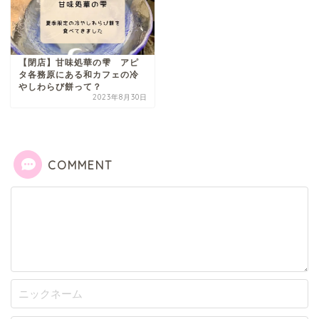
【閉店】甘味処華の雫 アピ
タ各務原にある和カフェの冷
やしわらび餅って？
2023年8月30日
COMMENT