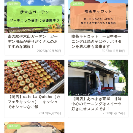
各務原市
各務原市
森の駅伊木山ガーデン ガー
喫茶キャロット 一日中モー
デン用品が盛りだくさんのお
ニングは焼きそばやナポリタ
すすめな施設！
ンを選ぶ事も出来ます
2023年10月30日
2023年11月10日
各務原市
各務原市
【閉店】cafe La Quiche（カ
【閉店】あべまき茶屋 甘味
フェラキッシュ） キッシュ
中心のモーニングはスイーツ
でオシャレなご飯
好きにオススメです！
2017年6月29日
2019年3月24日
各務原市