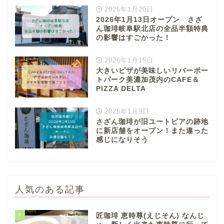
本巣市
2026年1月20日
2026年1月13日オープン さざ
ん珈琲岐阜駅北店の全品半額特典
山県市
の影響はすごかった！
2026年1月15日
笠松町
大きいピザが美味しいリバーポー
トパーク美濃加茂内のCAFE＆
PIZZA DELTA
西濃地域
2026年1月9日
大垣市
さざん珈琲が旧ユートピアの跡地
に新店舗をオープン！また違った
感じになりそう
海津市
関ケ原市
人気のある記事
輪之内町
1
匠珈琲 恵時尊(えじそん) なんじ