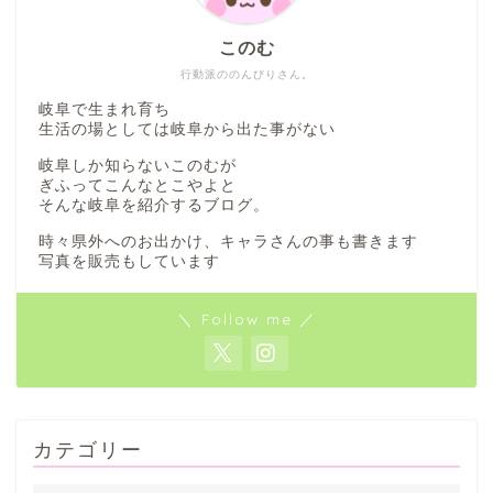
このむ
行動派ののんびりさん。
岐阜で生まれ育ち
生活の場としては岐阜から出た事がない
ぎふまるけとは。
岐阜しか知らないこのむが
ぎふってこんなとこやよと
そんな岐阜を紹介するブログ。
ぎふまるけ内の記事と写真
（画像）＆掲載情報につい
時々県外へのお出かけ、キャラさんの事も書きます
写真を販売もしています
ての注意事項など
＼ Follow me ／
岐阜地域
岐阜市
カテゴリー
各務原市