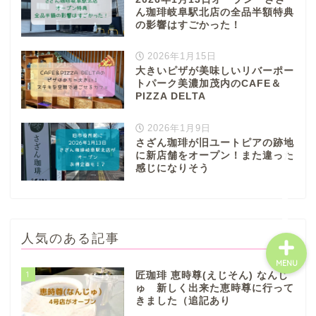
八百津町
ん珈琲岐阜駅北店の全品半額特典
の影響はすごかった！
川辺町
2026年1月15日
大きいピザが美味しいリバーポー
トパーク美濃加茂内のCAFE＆
御嵩町
PIZZA DELTA
2026年1月9日
白川町
さざん珈琲が旧ユートピアの跡地
に新店舗をオープン！また違った
東白川村
感じになりそう
人気のある記事
MENU
1
匠珈琲 恵時尊(えじそん) なんじ
ゅ 新しく出来た恵時尊に行って
きました（追記あり