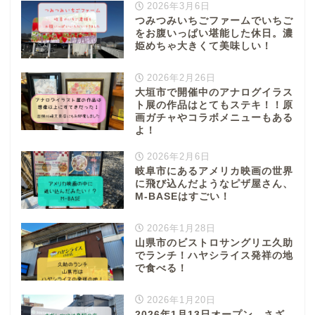
2026年3月6日
垂井町
つみつみいちごファームでいちご
をお腹いっぱい堪能した休日。濃
姫めちゃ大きくて美味しい！
神戸町
2026年2月26日
養老町
大垣市で開催中のアナログイラス
ト展の作品はとてもステキ！！原
画ガチャやコラボメニューもある
中濃地域
よ！
2026年2月6日
関市
岐阜市にあるアメリカ映画の世界
に飛び込んだようなピザ屋さん、
M-BASEはすごい！
美濃市
2026年1月28日
山県市のビストロサングリエ久助
郡上市
でランチ！ハヤシライス発祥の地
で食べる！
美濃加茂市
2026年1月20日
2026年1月13日オープン さざ