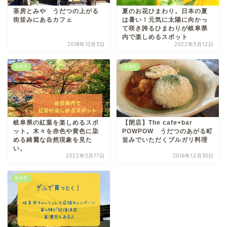
茶房とみや うだつの上がる
夏のお花ひまわり。日本の夏
街並みにあるカフェ
は暑い！元気に太陽に向かっ
て咲き誇るひまわりが岐阜県
内で楽しめるスポット
2018年10月3日
2022年5月12日
岐阜市
美濃市
岐阜県の紅葉を楽しめるスポ
【閉店】The cafe+bar
ット。木々を赤色や黄色に染
POWPOW うだつのあがる町
める綺麗な自然現象を見た
並みでいただくブルガリ料理
い。
2022年5月17日
2016年12月30日
岐阜市