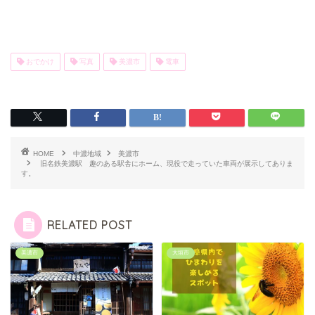
おでかけ
写真
美濃市
電車
HOME
中濃地域
美濃市
旧名鉄美濃駅 趣のある駅舎にホーム、現役で走っていた車両が展示してありま
す。
RELATED POST
美濃市
大垣市