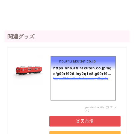
関連グッズ
hb.afl.rakuten.co.jp
https://hb.afl.rakuten.co.jp/hg
c/g00rf926.lny2q1e8.g00rf92
https://hb.afl.rakuten.co.jp/hgc/g00rf926.lny2q1e8.g00rf926.lny2r71f/kaereba_main_202001122013442213?pc=https://item.rakuten.co.jp/o-kawaya/4905802110338/&#038;#038;m=http://m.rakuten.co.jp/o-kawaya/i/10023056/
6.lny2r71f/kaereba_...
カエレ
posted with
バ
楽天市場