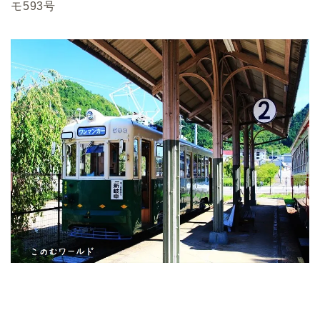
モ593号