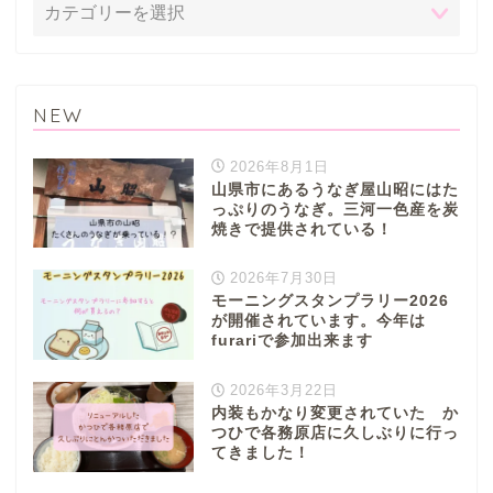
本巣市
山県市
NEW
笠松町
2026年8月1日
山県市にあるうなぎ屋山昭にはた
西濃地域
っぷりのうなぎ。三河一色産を炭
焼きで提供されている！
大垣市
2026年7月30日
モーニングスタンプラリー2026
が開催されています。今年は
海津市
furariで参加出来ます
関ケ原市
2026年3月22日
内装もかなり変更されていた か
つひで各務原店に久しぶりに行っ
輪之内町
てきました！