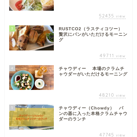
52435
view
3
RUSTCO2（ラスティコツー）
贅沢にパンがいただけるモーニン
グ
49711
view
4
チャウディー 本場のクラムチ
ャウダーがいただけるモーニング
48210
view
5
チャウディー（Chowdy） パ
ンの器に入った本格クラムチャウ
ダーのランチ
47745
view