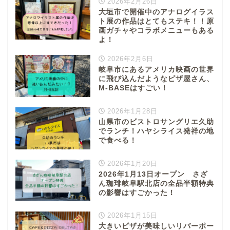
2026年2月26日
大垣市で開催中のアナログイラス
ト展の作品はとてもステキ！！原
画ガチャやコラボメニューもある
よ！
2026年2月6日
岐阜市にあるアメリカ映画の世界
に飛び込んだようなピザ屋さん、
M-BASEはすごい！
2026年1月28日
山県市のビストロサングリエ久助
でランチ！ハヤシライス発祥の地
で食べる！
2026年1月20日
2026年1月13日オープン さざ
ん珈琲岐阜駅北店の全品半額特典
の影響はすごかった！
2026年1月15日
大きいピザが美味しいリバーポー