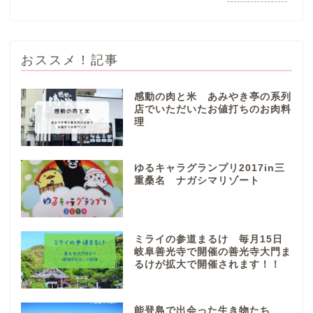
おススメ！記事
感動の肉と米 あみやき亭の系列
店でいただいたお値打ちのお肉料
理
ぎふまるけとは。
ぎふまるけ内の記事と写真
ゆるキャラグランプリ2017in三
（画像）＆掲載情報につい
重桑名 ナガシマリゾート
ての注意事項など
岐阜地域
ミライの参道まるけ 毎月15日
岐阜善光寺で開催の善光寺大門ま
るけが拡大で開催されます！！
岐阜市
各務原市
能登島で出会った生き物たち