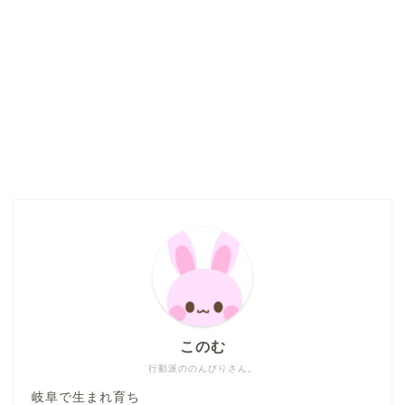
このむ
行動派ののんびりさん。
岐阜で生まれ育ち