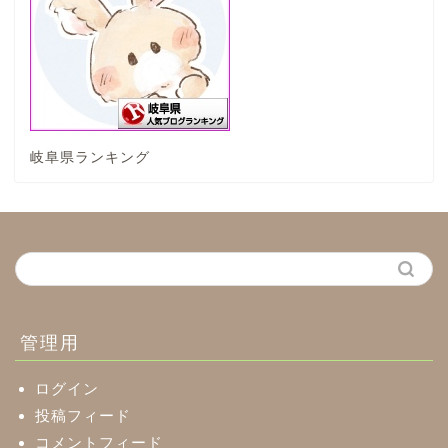
垂井町
神戸町
岐阜県ランキング
養老町
中濃地域
関市
美濃市
管理用
郡上市
ログイン
投稿フィード
コメントフィード
美濃加茂市