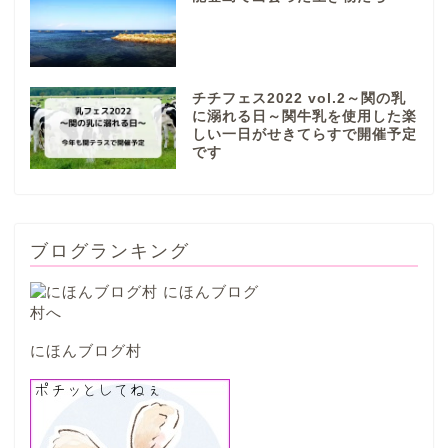
本巣市
チチフェス2022 vol.2～関の乳
山県市
に溺れる日～関牛乳を使用した楽
しい一日がせきてらすで開催予定
です
笠松町
西濃地域
ブログランキング
大垣市
海津市
にほんブログ村
関ケ原市
輪之内町