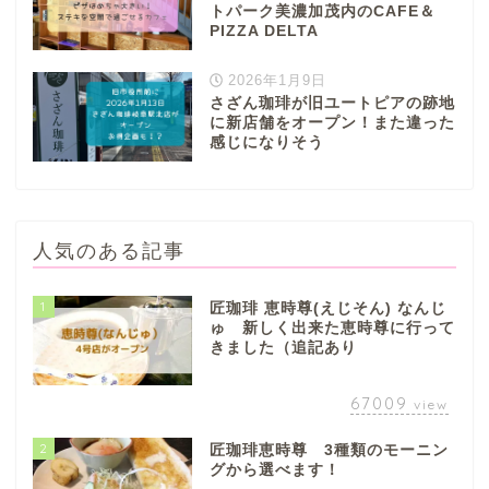
トパーク美濃加茂内のCAFE＆
PIZZA DELTA
2026年1月9日
さざん珈琲が旧ユートピアの跡地
に新店舗をオープン！また違った
感じになりそう
人気のある記事
1
匠珈琲 恵時尊(えじそん) なんじ
ゅ 新しく出来た恵時尊に行って
きました（追記あり
67009
view
2
匠珈琲恵時尊 3種類のモーニン
グから選べます！