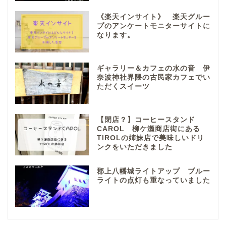
ぎふまるけ内の記事と写真
《楽天インサイト》 楽天グルー
（画像）＆掲載情報につい
プのアンケートモニターサイトに
ての注意事項など
なります。
岐阜地域
ギャラリー＆カフェの水の音 伊
奈波神社界隈の古民家カフェでい
ただくスイーツ
岐阜市
各務原市
【閉店？】コーヒースタンド
CAROL 柳ケ瀬商店街にある
TIROLの姉妹店で美味しいドリ
ンクをいただきました
本巣市
郡上八幡城ライトアップ ブルー
山県市
ライトの点灯も重なっていました
笠松町