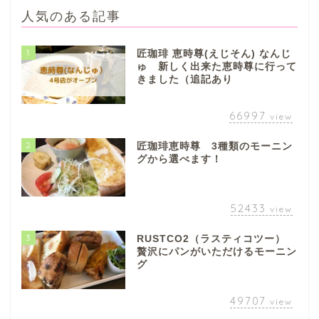
人気のある記事
1
匠珈琲 恵時尊(えじそん) なんじ
ゅ 新しく出来た恵時尊に行って
きました（追記あり
66997
view
2
匠珈琲恵時尊 3種類のモーニン
グから選べます！
52433
view
3
RUSTCO2（ラスティコツー）
贅沢にパンがいただけるモーニン
グ
49707
view