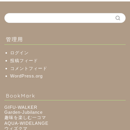
中濃地域
関市
美濃市
管理用
郡上市
ログイン
投稿フィード
コメントフィード
美濃加茂市
WordPress.org
八百津町
BookMark
川辺町
GIFU-WALKER
Garden-Jubilance
趣味を楽しむ一コマ
御嵩町
AQUA-WIDELANGE
ウィズクマ