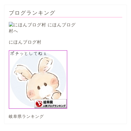
西濃地域
ブログランキング
大垣市
海津市
にほんブログ村
関ケ原市
輪之内町
垂井町
神戸町
岐阜県ランキング
養老町