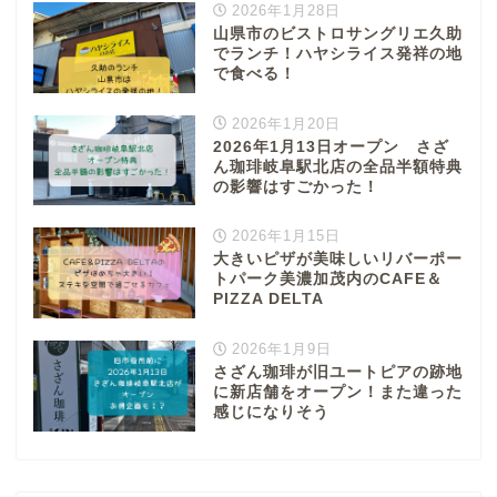
2026年1月28日
山県市のビストロサングリエ久助
でランチ！ハヤシライス発祥の地
で食べる！
2026年1月20日
2026年1月13日オープン さざ
ん珈琲岐阜駅北店の全品半額特典
の影響はすごかった！
2026年1月15日
大きいピザが美味しいリバーポー
トパーク美濃加茂内のCAFE＆
PIZZA DELTA
2026年1月9日
さざん珈琲が旧ユートピアの跡地
に新店舗をオープン！また違った
感じになりそう