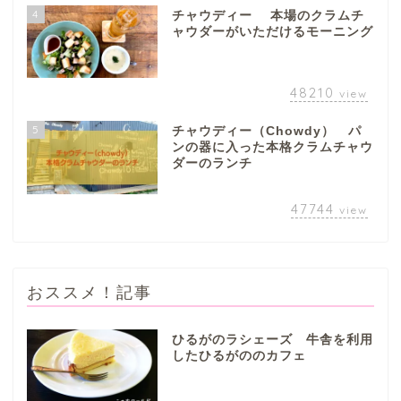
4
チャウディー 本場のクラムチ
ャウダーがいただけるモーニング
48210
view
5
チャウディー（Chowdy） パ
ンの器に入った本格クラムチャウ
ダーのランチ
47744
view
おススメ！記事
ひるがのラシェーズ 牛舎を利用
したひるがののカフェ
ぎふまるけとは。