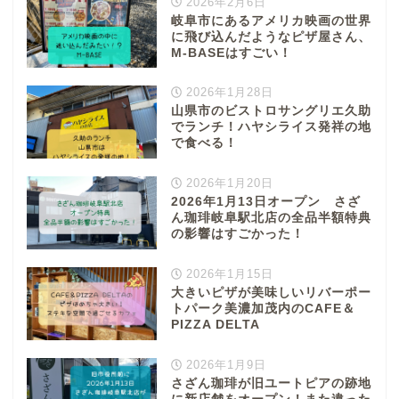
2026年2月6日
岐阜市にあるアメリカ映画の世界
に飛び込んだようなピザ屋さん、
M-BASEはすごい！
2026年1月28日
山県市のビストロサングリエ久助
でランチ！ハヤシライス発祥の地
で食べる！
2026年1月20日
2026年1月13日オープン さざ
ん珈琲岐阜駅北店の全品半額特典
の影響はすごかった！
2026年1月15日
大きいピザが美味しいリバーポー
トパーク美濃加茂内のCAFE＆
PIZZA DELTA
2026年1月9日
さざん珈琲が旧ユートピアの跡地