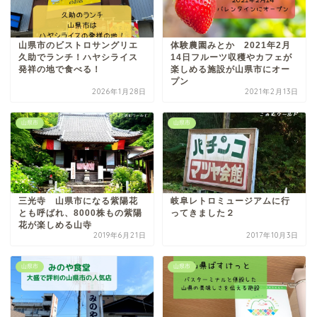
山県市のビストロサングリエ
体験農園みとか 2021年2月
久助でランチ！ハヤシライス
14日フルーツ収穫やカフェが
発祥の地で食べる！
楽しめる施設が山県市にオー
プン
2026年1月28日
2021年2月13日
山県市
山県市
三光寺 山県市になる紫陽花
岐阜レトロミュージアムに行
とも呼ばれ、8000株もの紫陽
ってきました２
花が楽しめる山寺
2019年6月21日
2017年10月3日
山県市
山県市