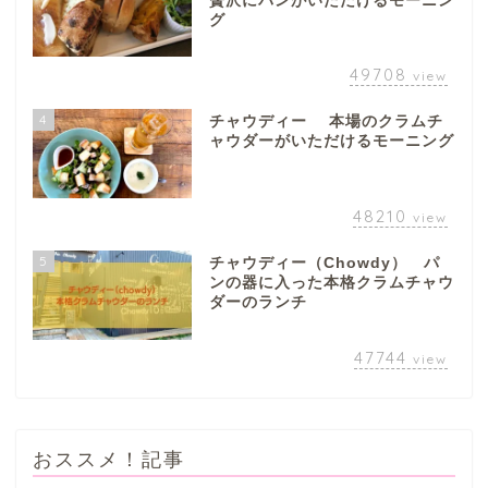
贅沢にパンがいただけるモーニン
グ
49708
view
4
チャウディー 本場のクラムチ
ャウダーがいただけるモーニング
48210
view
5
チャウディー（Chowdy） パ
ンの器に入った本格クラムチャウ
ダーのランチ
47744
view
おススメ！記事