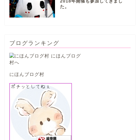
2018年開催も参加してきまし
た。
笠松町
西濃地域
ブログランキング
大垣市
海津市
にほんブログ村
関ケ原市
輪之内町
垂井町
神戸町