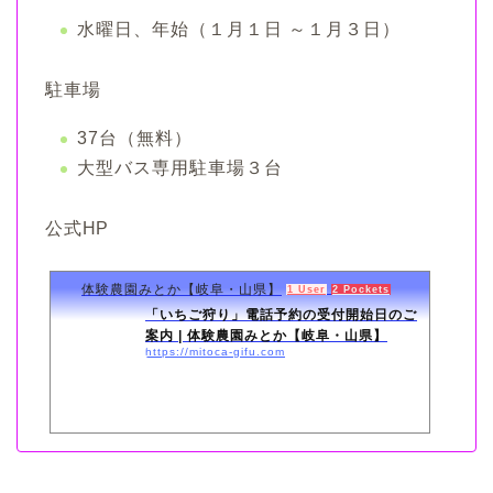
水曜日、年始（１月１日 ～１月３日）
駐車場
37台（無料）
大型バス専用駐車場３台
公式HP
体験農園みとか【岐阜・山県】
1 User
2 Pockets
「いちご狩り」電話予約の受付開始日のご
案内 | 体験農園みとか【岐阜・山県】
https://mitoca-gifu.com