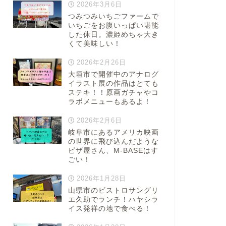
2026年3月6日
つみつみいちごファームで
いちごをお腹いっぱい堪能
した休日。濃姫めちゃ大き
くて美味しい！
2026年2月26日
大垣市で開催中のアナログ
イラスト展の作品はとても
ステキ！！原画ガチャやコ
ラボメニューもあるよ！
2026年2月6日
岐阜市にあるアメリカ映画
の世界に飛び込んだような
ピザ屋さん、M-BASEはす
ごい！
2026年1月28日
山県市のビストロサングリ
エ久助でランチ！ハヤシラ
イス発祥の地で食べる！