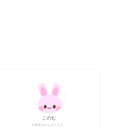
このむ
行動派ののんびりさん。