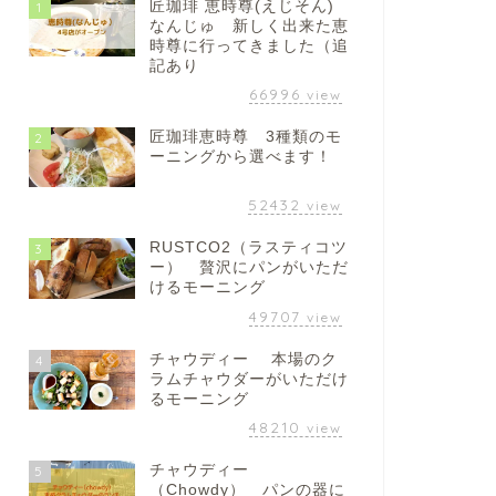
匠珈琲 恵時尊(えじそん)
1
なんじゅ 新しく出来た恵
時尊に行ってきました（追
記あり
66996
view
匠珈琲恵時尊 3種類のモ
2
ーニングから選べます！
52432
view
RUSTCO2（ラスティコツ
3
ー） 贅沢にパンがいただ
けるモーニング
49707
view
チャウディー 本場のク
4
ラムチャウダーがいただけ
るモーニング
48210
view
チャウディー
5
（Chowdy） パンの器に