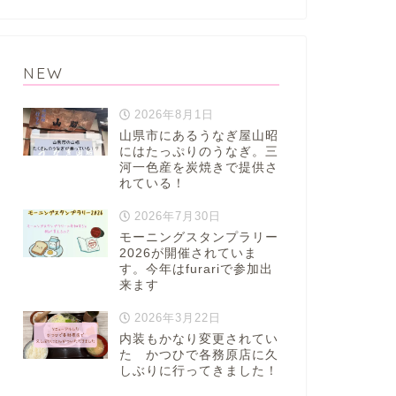
NEW
2026年8月1日
山県市にあるうなぎ屋山昭
にはたっぷりのうなぎ。三
河一色産を炭焼きで提供さ
れている！
2026年7月30日
モーニングスタンプラリー
2026が開催されていま
す。今年はfurariで参加出
来ます
2026年3月22日
内装もかなり変更されてい
た かつひで各務原店に久
しぶりに行ってきました！