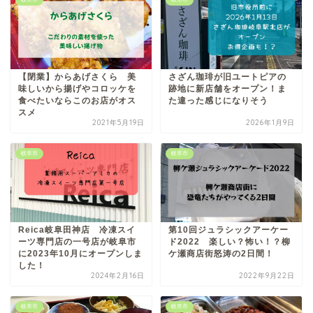
【閉業】からあげさくら 美
さざん珈琲が旧ユートピアの
味しいから揚げやコロッケを
跡地に新店舗をオープン！ま
食べたいならこのお店がオス
た違った感じになりそう
スメ
2021年5月19日
2026年1月9日
岐阜市
岐阜市
Reica岐阜田神店 冷凍スイ
第10回ジュラシックアーケー
ーツ専門店の一号店が岐阜市
ド2022 楽しい？怖い！？柳
に2023年10月にオープンしま
ケ瀬商店街怒涛の2日間！
した！
2024年2月16日
2022年9月22日
岐阜市
岐阜市