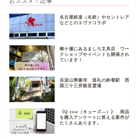
おススメ！記事
本巣市
名古屋鉄道（名鉄）やセントレア
山県市
などとのエヴァコラボ
笠松町
柳ケ瀬にあるましろ文具店 ワー
クショップやイベントも開催され
西濃地域
ています！
大垣市
谷汲山華厳寺 巡礼の終着駅 西
国三十三所観音霊場
海津市
関ケ原市
《Q zoo（キューズ―）》 商品
を購入アンケートに答える案件が
たくさんあります。
輪之内町