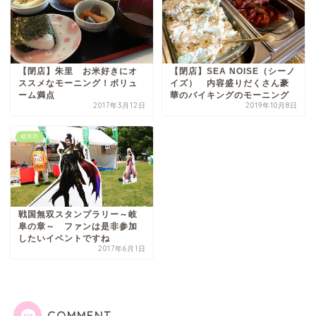
【閉店】朱里 お米好きにオ
【閉店】SEA NOISE（シーノ
ススメなモーニング！ボリュ
イズ） 内容盛りだくさん豪
ーム満点
華のバイキングのモーニング
2017年3月12日
2019年10月8日
岐阜市
戦国無双スタンプラリー～岐
阜の章～ ファンは是非参加
したいイベントですね
2017年6月1日
COMMENT