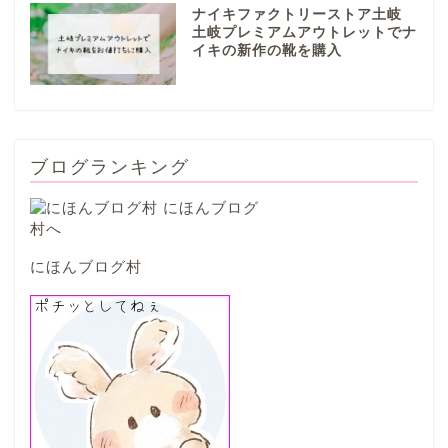
垂井町
ナイキファクトリーストア土岐
土岐プレミアムアウトレットでナ
イキの新作の靴を購入
神戸町
養老町
ブログランキング
中濃地域
関市
にほんブログ村
美濃市
郡上市
美濃加茂市