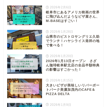
2026年2月6日
岐阜市にあるアメリカ映画の世界
に飛び込んだようなピザ屋さん、
M-BASEはすごい！
2026年1月28日
山県市のビストロサングリエ久助
でランチ！ハヤシライス発祥の地
で食べる！
2026年1月20日
2026年1月13日オープン さざ
ん珈琲岐阜駅北店の全品半額特典
の影響はすごかった！
2026年1月15日
大きいピザが美味しいリバーポー
トパーク美濃加茂内のCAFE＆
PIZZA DELTA
2026年1月9日