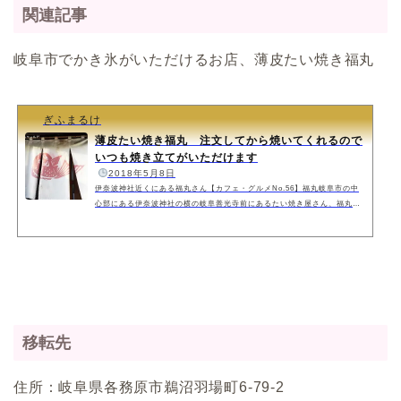
関連記事
岐阜市でかき氷がいただけるお店、薄皮たい焼き福丸
ぎふまるけ
薄皮たい焼き福丸 注文してから焼いてくれるので
いつも焼き立てがいただけます
️
2018年5月8日
伊奈波神社近くにある福丸さん【カフェ・グルメNo.56】福丸岐阜市の中
心部にある伊奈波神社の横の岐阜善光寺前にあるたい焼き屋さん、福丸に
行ってきました。薄皮のたい焼き、注文を受けてからご主人が一体ずつ焼
いてくれます。注文後に焼くので空いている場合も少し時間がかかりま
す。天気のいい土日などは結構な人が訪れるので、注文してから岐阜善光
寺や伊奈波神社を参拝するとちょうどいいかもしれません。 そんな福丸の
たい焼きを何度かいただいていますが、普通のあんこの薄皮たい焼きに、
月ごとに違う味のたい焼きもありま...
移転先
住所：岐阜県各務原市鵜沼羽場町6-79-2