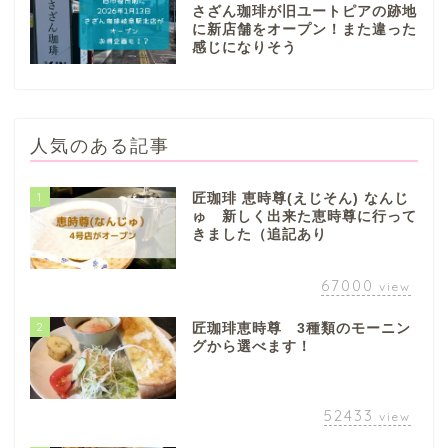
さざん珈琲が旧ユートピアの跡地
に新店舗をオープン！また違った
感じになりそう
人気のある記事
1
匠珈琲 恵時尊(えじそん) なんじ
ゅ 新しく出来た恵時尊に行って
きました（追記あり
67000
view
2
匠珈琲恵時尊 3種類のモーニン
グから選べます！
52433
view