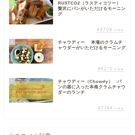
3
RUSTCO2（ラスティコツー）
贅沢にパンがいただけるモーニン
グ
49708
view
4
チャウディー 本場のクラムチ
ぎふまるけとは。
ャウダーがいただけるモーニング
ぎふまるけ内の記事と写真
（画像）＆掲載情報につい
48210
view
ての注意事項など
5
チャウディー（Chowdy） パ
ンの器に入った本格クラムチャウ
岐阜地域
ダーのランチ
岐阜市
47744
view
各務原市