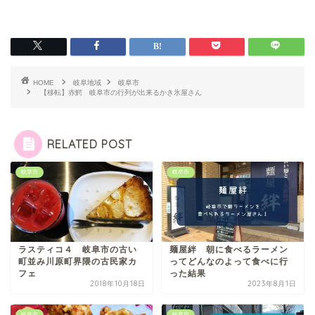
HOME
岐阜地域
岐阜市
【移転】赤鰐 岐阜市の行列が出来るかき氷屋さん
RELATED POST
岐阜市
岐阜市
ラスティコ４ 岐阜市の古い
麺屋絆 朝に食べるラーメン
町並み川原町界隈の古民家カ
ってどんなのよって食べに行
フェ
った結果
2018年10月18日
2023年8月1日
岐阜市
岐阜市