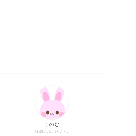
このむ
行動派ののんびりさん。