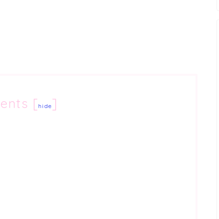
ents
[
]
hide