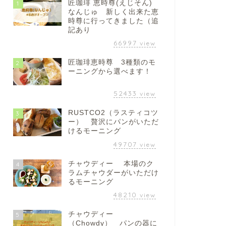
匠珈琲 恵時尊(えじそん)
1
なんじゅ 新しく出来た恵
時尊に行ってきました（追
記あり
66997
view
匠珈琲恵時尊 3種類のモ
2
ーニングから選べます！
52433
view
RUSTCO2（ラスティコツ
3
ー） 贅沢にパンがいただ
けるモーニング
49707
view
チャウディー 本場のク
4
ラムチャウダーがいただけ
るモーニング
48210
view
チャウディー
5
（Chowdy） パンの器に