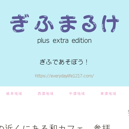
岐阜地域
西濃地域
中濃地域
東濃地域
の近くにある和カフェ、参拝