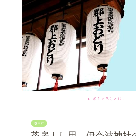
ぎふまるけとは。
岐阜市
茶房よし田 伊奈波神社