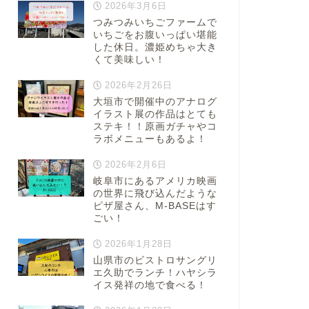
2026年3月6日
つみつみいちごファームで
いちごをお腹いっぱい堪能
した休日。濃姫めちゃ大き
くて美味しい！
2026年2月26日
大垣市で開催中のアナログ
イラスト展の作品はとても
ステキ！！原画ガチャやコ
ラボメニューもあるよ！
2026年2月6日
岐阜市にあるアメリカ映画
の世界に飛び込んだような
ピザ屋さん、M-BASEはす
ごい！
2026年1月28日
山県市のビストロサングリ
エ久助でランチ！ハヤシラ
イス発祥の地で食べる！