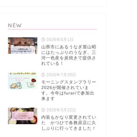
NEW
2026年8月1日
山県市にあるうなぎ屋山昭
にはたっぷりのうなぎ。三
河一色産を炭焼きで提供さ
れている！
2026年7月30日
モーニングスタンプラリー
2026が開催されていま
す。今年はfurariで参加出
来ます
2026年3月22日
内装もかなり変更されてい
た かつひで各務原店に久
しぶりに行ってきました！