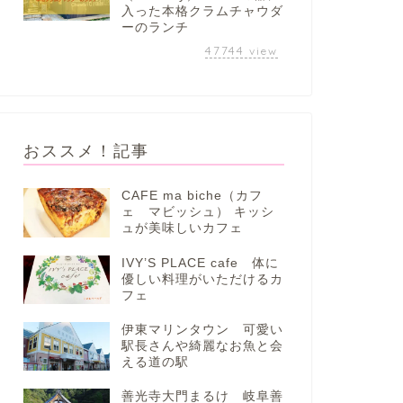
入った本格クラムチャウダ
ーのランチ
47744
view
おススメ！記事
CAFE ma biche（カフ
ェ マビッシュ） キッシ
ュが美味しいカフェ
IVY’S PLACE cafe 体に
優しい料理がいただけるカ
フェ
伊東マリンタウン 可愛い
駅長さんや綺麗なお魚と会
える道の駅
善光寺大門まるけ 岐阜善