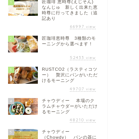
匠珈琲 恵時尊(えじそん)
1
なんじゅ 新しく出来た恵
時尊に行ってきました（追
記あり
66997
view
匠珈琲恵時尊 3種類のモ
2
ーニングから選べます！
52433
view
RUSTCO2（ラスティコツ
3
ー） 贅沢にパンがいただ
けるモーニング
49707
view
チャウディー 本場のク
4
ラムチャウダーがいただけ
るモーニング
48210
view
チャウディー
5
（Chowdy） パンの器に