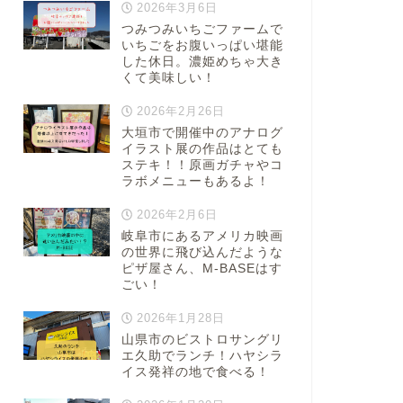
2026年3月6日
つみつみいちごファームで
いちごをお腹いっぱい堪能
した休日。濃姫めちゃ大き
くて美味しい！
2026年2月26日
大垣市で開催中のアナログ
イラスト展の作品はとても
ステキ！！原画ガチャやコ
ラボメニューもあるよ！
2026年2月6日
岐阜市にあるアメリカ映画
の世界に飛び込んだような
ピザ屋さん、M-BASEはす
ごい！
2026年1月28日
山県市のビストロサングリ
エ久助でランチ！ハヤシラ
イス発祥の地で食べる！