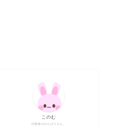
このむ
行動派ののんびりさん。