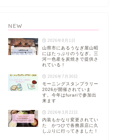
NEW
2026年8月1日
山県市にあるうなぎ屋山昭
にはたっぷりのうなぎ。三
河一色産を炭焼きで提供さ
れている！
2026年7月30日
モーニングスタンプラリー
2026が開催されていま
す。今年はfurariで参加出
来ます
2026年3月22日
内装もかなり変更されてい
た かつひで各務原店に久
しぶりに行ってきました！