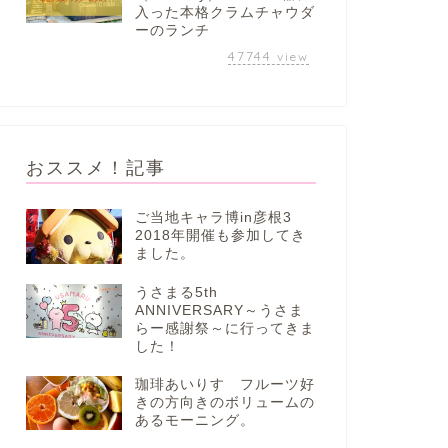
入った本格クラムチャウダ
ーのランチ
47744
view
おススメ！記事
ご当地キャラ博in彦根3
2018年開催も参加してき
ました。
うさまる5th
ANNIVERSARY～うさま
らー感謝祭～に行ってきま
した！
珈琲あいりす フルーツ好
きの方向きのボリュームの
あるモーニング。