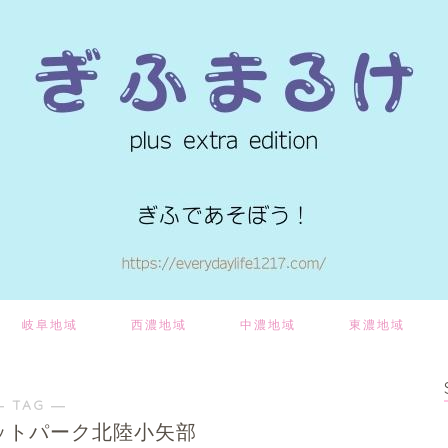
岐阜地域
西濃地域
中濃地域
東濃地域
― TAG ―
ットパーク北陸小矢部