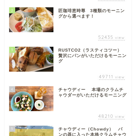
2
匠珈琲恵時尊 3種類のモーニン
グから選べます！
52435
view
3
RUSTCO2（ラスティコツー）
贅沢にパンがいただけるモーニン
グ
49711
view
4
チャウディー 本場のクラムチ
ャウダーがいただけるモーニング
48210
view
5
チャウディー（Chowdy） パ
ンの器に入った本格クラムチャウ