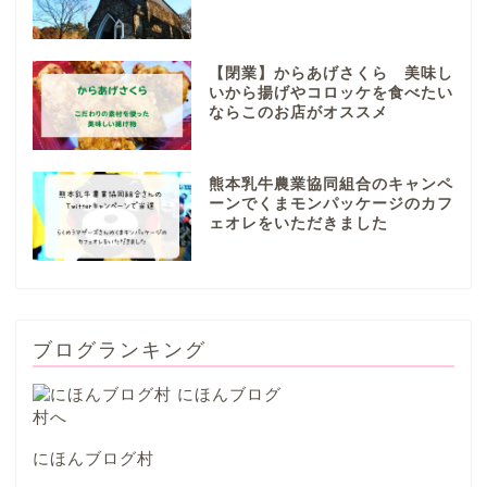
岐阜市
各務原市
【閉業】からあげさくら 美味し
いから揚げやコロッケを食べたい
ならこのお店がオススメ
本巣市
熊本乳牛農業協同組合のキャンペ
山県市
ーンでくまモンパッケージのカフ
ェオレをいただきました
笠松町
西濃地域
ブログランキング
大垣市
海津市
にほんブログ村