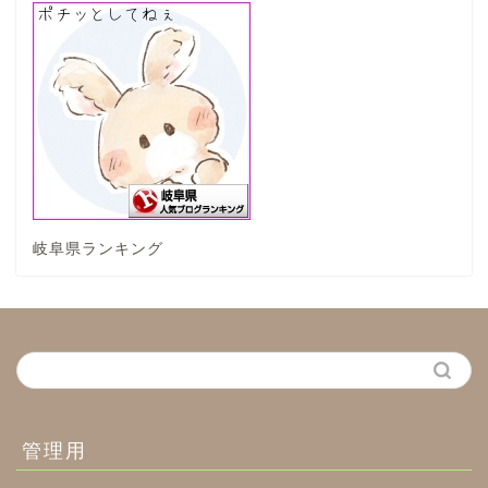
関ケ原市
輪之内町
垂井町
神戸町
岐阜県ランキング
養老町
中濃地域
関市
美濃市
管理用