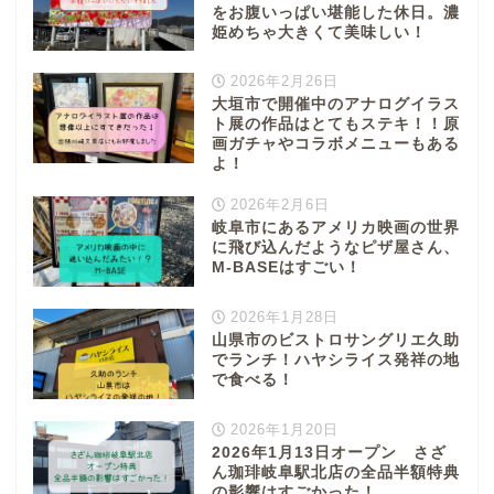
をお腹いっぱい堪能した休日。濃
姫めちゃ大きくて美味しい！
2026年2月26日
大垣市で開催中のアナログイラス
ト展の作品はとてもステキ！！原
画ガチャやコラボメニューもある
よ！
2026年2月6日
岐阜市にあるアメリカ映画の世界
に飛び込んだようなピザ屋さん、
M-BASEはすごい！
2026年1月28日
山県市のビストロサングリエ久助
でランチ！ハヤシライス発祥の地
で食べる！
2026年1月20日
2026年1月13日オープン さざ
ん珈琲岐阜駅北店の全品半額特典
の影響はすごかった！