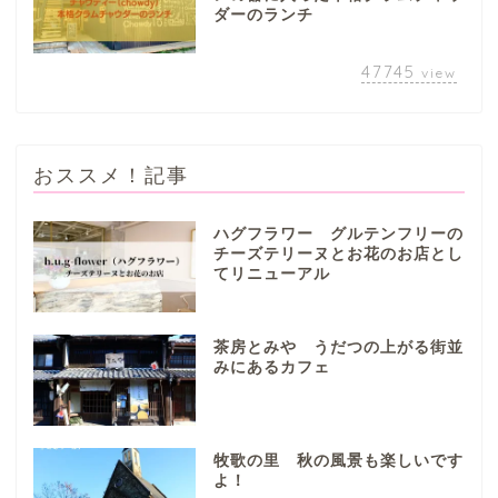
ダーのランチ
47745
view
おススメ！記事
ハグフラワー グルテンフリーの
チーズテリーヌとお花のお店とし
てリニューアル
ぎふまるけとは。
ぎふまるけ内の記事と写真
茶房とみや うだつの上がる街並
（画像）＆掲載情報につい
みにあるカフェ
ての注意事項など
岐阜地域
牧歌の里 秋の風景も楽しいです
よ！