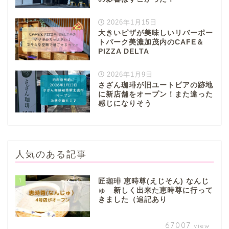
2026年1月15日
大きいピザが美味しいリバーポー
トパーク美濃加茂内のCAFE＆
PIZZA DELTA
2026年1月9日
さざん珈琲が旧ユートピアの跡地
に新店舗をオープン！また違った
感じになりそう
人気のある記事
1
匠珈琲 恵時尊(えじそん) なんじ
ゅ 新しく出来た恵時尊に行って
きました（追記あり
67007
view