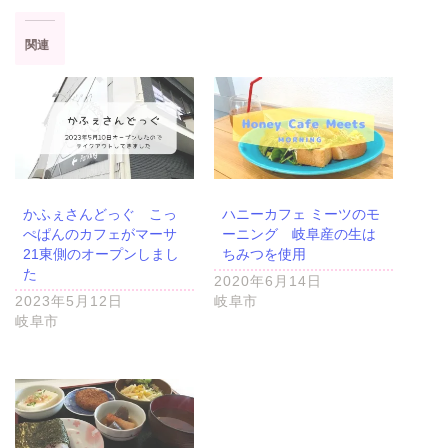
本巣市
関連
山県市
笠松町
西濃地域
かふぇさんどっぐ こっ
ハニーカフェ ミーツのモ
ぺぱんのカフェがマーサ
ーニング 岐阜産の生は
大垣市
21東側のオープンしまし
ちみつを使用
た
2020年6月14日
海津市
2023年5月12日
岐阜市
岐阜市
関ケ原市
輪之内町