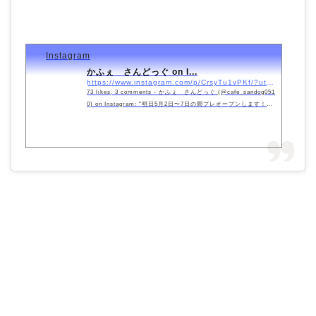
Instagram
かふぇ さんどっぐ on I...
https://www.instagram.com/p/CrsyTu1vPKf/?utm_source=ig_embed&#038;utm_campaign=loading
73 likes, 3 comments - かふぇ さんどっぐ (@cafe_sandog051
0) on Instagram: "明日5月2日〜7日の間プレオープンします！プ
レオープン中はご迷惑をお..."