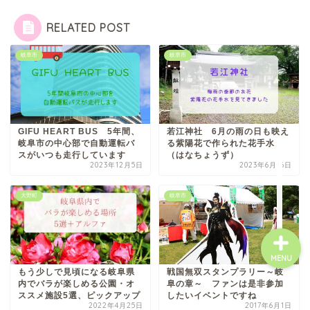
八百津町
RELATED POST
川辺町
岐阜市
岐阜市
御嵩町
白川町
GIFU HEART BUS 5年間、
若江神社 6月の雨の日も映え
岐阜市の中心部で自動運転バ
る紫陽花で作られた花手水
スがいつも走行しています
（はなちょうず）
東白川村
2023年12月5日
2023年6月16日
大野町
岐阜市
MENU
もう少しで見頃になる岐阜県
戦国無双スタンプラリー～岐
内でバラが楽しめる公園・オ
阜の章～ ファンは是非参加
ススメ施設5選、ピックアップ
したいイベントですね
2022年4月25日
2017年6月1日