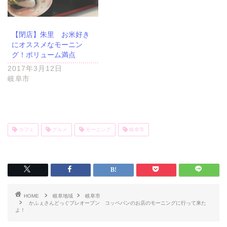
垂井町
【閉店】朱里 お米好き
神戸町
にオススメなモーニン
グ！ボリューム満点
養老町
2017年3月12日
岐阜市
中濃地域
関市
カフェ
グルメ
モーニング
岐阜市
美濃市
郡上市
HOME
岐阜地域
岐阜市
かふぇさんどっぐプレオープン コッペパンのお店のモーニングに行って来た
美濃加茂市
よ！