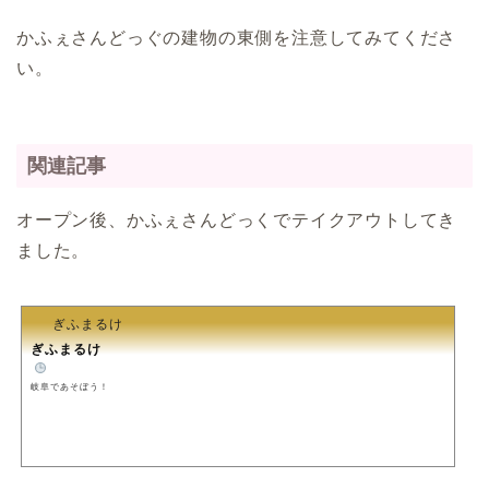
かふぇさんどっぐの建物の東側を注意してみてくださ
い。
ぎふまるけとは。
関連記事
ぎふまるけ内の記事と写真
オープン後、かふぇさんどっくでテイクアウトしてき
（画像）＆掲載情報につい
ました。
ての注意事項など
岐阜地域
ぎふまるけ
ぎふまるけ
️
岐阜市
岐阜であそぼう！
各務原市