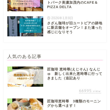
トパーク美濃加茂内のCAFE＆
PIZZA DELTA
2026年1月9日
さざん珈琲が旧ユートピアの跡地
に新店舗をオープン！また違った
感じになりそう
人気のある記事
1
匠珈琲 恵時尊(えじそん) なんじ
ゅ 新しく出来た恵時尊に行って
きました（追記あり
66995
view
2
匠珈琲恵時尊 3種類のモーニン
グから選べます！