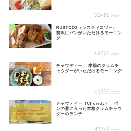
52432
view
3
RUSTCO2（ラスティコツー）
贅沢にパンがいただけるモーニン
グ
49707
view
4
チャウディー 本場のクラムチ
ャウダーがいただけるモーニング
48207
view
5
チャウディー（Chowdy） パ
ンの器に入った本格クラムチャウ
ダーのランチ
47742
view