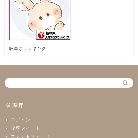
垂井町
神戸町
岐阜県ランキング
養老町
中濃地域
関市
美濃市
管理用
郡上市
ログイン
投稿フィード
コメントフィード
美濃加茂市