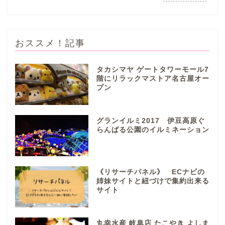
おススメ！記事
タカシマヤ ゲートタワーモール7
階にリラックマストア名古屋オー
プン
ぎふまるけとは。
ぎふまるけ内の記事と写真
グランイルミ2017 伊豆高原ぐ
（画像）＆掲載情報につい
らんぱる公園のイルミネーション
ての注意事項など
岐阜地域
《リサーチパネル》 ECナビの
姉妹サイトと紐づけで集約出来る
サイト
岐阜市
各務原市
丸幸水産 岐阜店 たこやき よしま