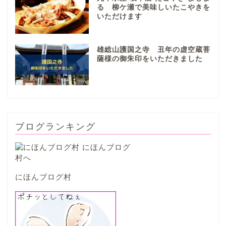
る 柳ケ瀬で美味しいたこやきを
いただけます
本巣市
雄総山護国之寺 丑年の虚空蔵菩
山県市
薩様の御朱印をいただきました
笠松町
西濃地域
ブログランキング
大垣市
海津市
にほんブログ村
関ケ原市
輪之内町