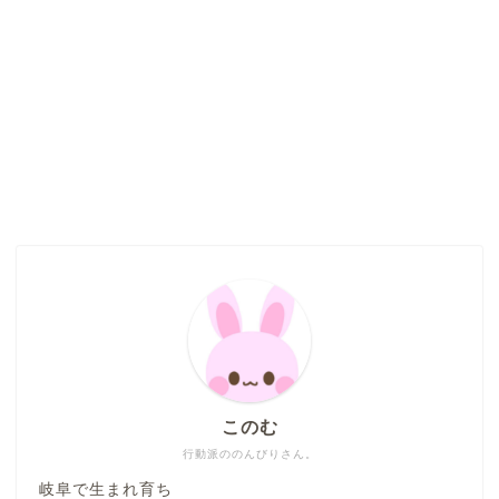
このむ
行動派ののんびりさん。
岐阜で生まれ育ち