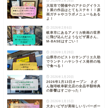
2026年2月26日
大垣市で開催中のアナログイラス
ト展の作品はとてもステキ！！原
画ガチャやコラボメニューもある
よ！
2026年2月6日
岐阜市にあるアメリカ映画の世界
に飛び込んだようなピザ屋さん、
M-BASEはすごい！
2026年1月28日
山県市のビストロサングリエ久助
でランチ！ハヤシライス発祥の地
で食べる！
2026年1月20日
2026年1月13日オープン さざ
ん珈琲岐阜駅北店の全品半額特典
の影響はすごかった！
2026年1月15日
大きいピザが美味しいリバーポー