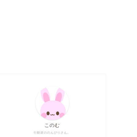
このむ
行動派ののんびりさん。