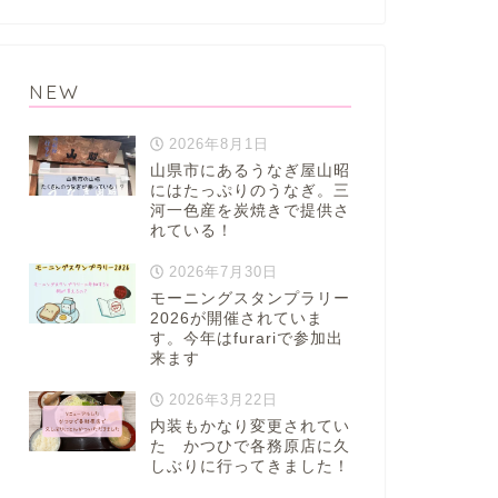
NEW
2026年8月1日
山県市にあるうなぎ屋山昭
にはたっぷりのうなぎ。三
河一色産を炭焼きで提供さ
れている！
2026年7月30日
モーニングスタンプラリー
2026が開催されていま
す。今年はfurariで参加出
来ます
2026年3月22日
内装もかなり変更されてい
た かつひで各務原店に久
しぶりに行ってきました！