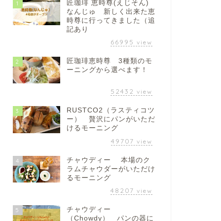
匠珈琲 恵時尊(えじそん)
1
なんじゅ 新しく出来た恵
時尊に行ってきました（追
記あり
66995
view
匠珈琲恵時尊 3種類のモ
2
ーニングから選べます！
52432
view
RUSTCO2（ラスティコツ
3
ー） 贅沢にパンがいただ
けるモーニング
49707
view
チャウディー 本場のク
4
ラムチャウダーがいただけ
るモーニング
48207
view
チャウディー
5
（Chowdy） パンの器に