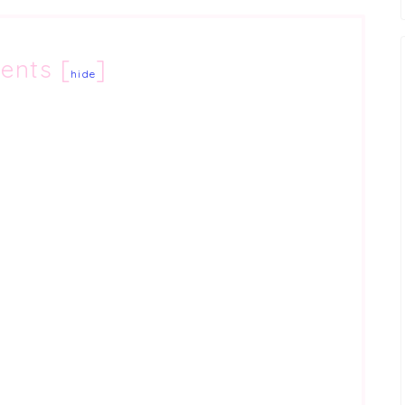
ents
[
]
hide