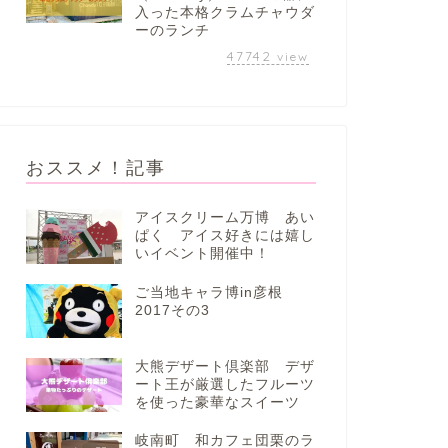
入った本格クラムチャウダ
ーのランチ
47742
view
おススメ！記事
アイスクリーム万博 あい
ぱく アイス好きには嬉し
いイベント開催中！
ご当地キャラ博in彦根
2017その3
大熊デザート倶楽部 デザ
ート王が厳選したフルーツ
を使った豪華なスイーツ
岐南町 和カフェ団栗のラ