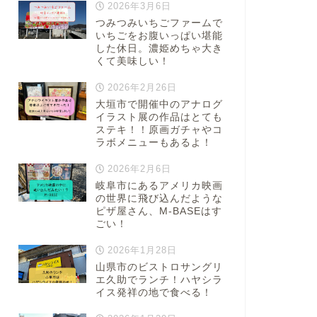
2026年3月6日
つみつみいちごファームで
いちごをお腹いっぱい堪能
した休日。濃姫めちゃ大き
くて美味しい！
2026年2月26日
大垣市で開催中のアナログ
イラスト展の作品はとても
ステキ！！原画ガチャやコ
ラボメニューもあるよ！
2026年2月6日
岐阜市にあるアメリカ映画
の世界に飛び込んだような
ピザ屋さん、M-BASEはす
ごい！
2026年1月28日
山県市のビストロサングリ
エ久助でランチ！ハヤシラ
イス発祥の地で食べる！