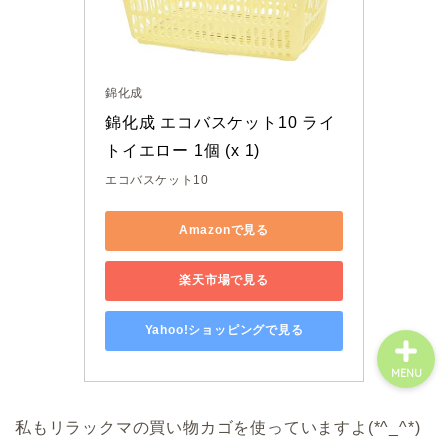
八百津町
川辺町
錦化成
錦化成 エコバスケット10 ライ
御嵩町
トイエロー 1個 (x 1)
エコバスケット10
白川町
Amazonで見る
東白川村
楽天市場で見る
Yahoo!ショッピングで見る
MENU
私もリラックマの買い物カゴを使っていますよ(*^_^*)