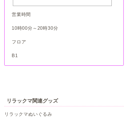
営業時間
10時00分～20時30分
ぎふまるけとは。
フロア
B1
ぎふまるけ内の記事と写真
（画像）＆掲載情報につい
ての注意事項など
岐阜地域
リラックマ関連グッズ
岐阜市
リラックマぬいぐるみ
各務原市