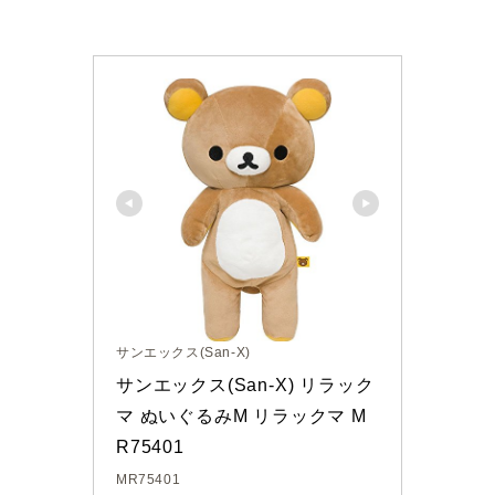
本巣市
山県市
笠松町
西濃地域
大垣市
海津市
サンエックス(San-X)
サンエックス(San-X) リラック
関ケ原市
マ ぬいぐるみM リラックマ M
R75401
輪之内町
MR75401