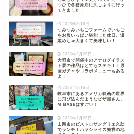
つひで各務原店に久しぶりに行っ
てきました！
2026年3月6日
つみつみいちごファームでいちご
をお腹いっぱい堪能した休日。濃
姫めちゃ大きくて美味しい！
2026年2月26日
大垣市で開催中のアナログイラス
ト展の作品はとてもステキ！！原
画ガチャやコラボメニューもある
よ！
2026年2月6日
岐阜市にあるアメリカ映画の世界
に飛び込んだようなピザ屋さん、
M-BASEはすごい！
2026年1月28日
山県市のビストロサングリエ久助
でランチ！ハヤシライス発祥の地