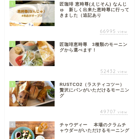
1
匠珈琲 恵時尊(えじそん) なんじ
ゅ 新しく出来た恵時尊に行って
きました（追記あり
66995
view
ぎふまるけとは。
2
匠珈琲恵時尊 3種類のモーニン
グから選べます！
ぎふまるけ内の記事と写真
（画像）＆掲載情報につい
52432
view
ての注意事項など
3
RUSTCO2（ラスティコツー）
贅沢にパンがいただけるモーニン
岐阜地域
グ
岐阜市
49707
view
4
チャウディー 本場のクラムチ
各務原市
ャウダーがいただけるモーニング