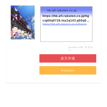
hb.afl.rakuten.co.jp
https://hb.afl.rakuten.co.jp/hg
c/g00q0726.lny2q143.g00q072
https://hb.afl.rakuten.co.jp/hgc/g00q0726.lny2q143.g00q0726.lny2r1a5/kaereba_main_202002021939403247?pc=https://item.rakuten.co.jp/book/15227481/&#038;#038;m=http://m.rakuten.co.jp/book/i/18867794/
6.lny2r1a5/kaereba_...
カエレ
posted with
バ
楽天市場
Amazon