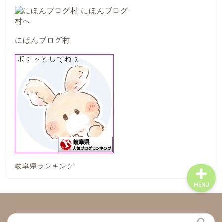
八百津町
川辺町
にほんブログ村
御嵩町
白川町
東白川村
岐阜県ランキング
MENU