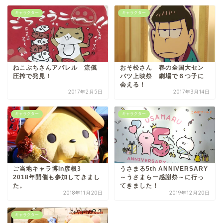
キャラクター
キャラクター
ねこぶちさんアパレル 流儀
おそ松さん 春の全国大セン
圧搾で発見！
バツ上映祭 劇場で６つ子に
会える！
2017年2月5日
2017年3月14日
キャラクター
キャラクター
ご当地キャラ博in彦根3
うさまる5th ANNIVERSARY
2018年開催も参加してきまし
～うさまらー感謝祭～に行っ
た。
てきました！
2018年11月20日
2019年12月20日
キャラクター