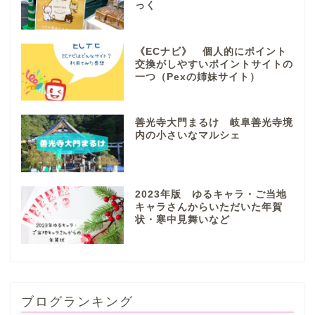
っく
垂井町
神戸町
《ECナビ》 個人的にポイント
交換がしやすいポイントサイトの
一つ（Pexの姉妹サイト）
養老町
善光寺大門まるけ 岐阜善光寺境
中濃地域
内の小さいなマルシェ
関市
2023年版 ゆるキャラ・ご当地
美濃市
キャラさんからいただいた年賀
状・寒中見舞いなど
郡上市
美濃加茂市
ブログランキング