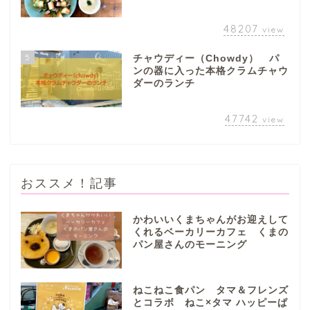
本巣市
48207
view
山県市
5
チャウディー（Chowdy） パ
ンの器に入った本格クラムチャウ
ダーのランチ
笠松町
47742
view
西濃地域
大垣市
おススメ！記事
海津市
かわいいくまちゃんがお迎えして
くれるベーカリーカフェ くまの
関ケ原市
パン屋さんのモーニング
輪之内町
ねこねこ食パン タマ＆フレンズ
とコラボ ねこ×タマ ハッピーぱ