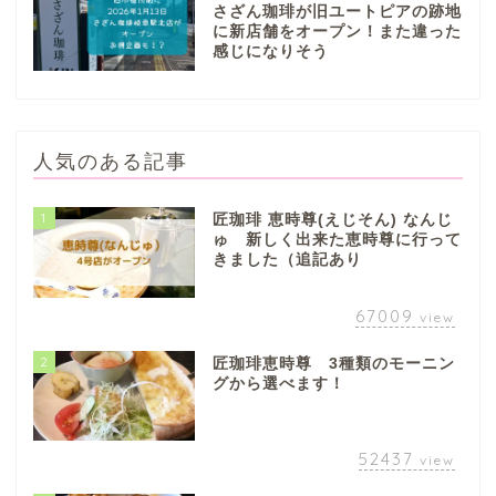
さざん珈琲が旧ユートピアの跡地
に新店舗をオープン！また違った
感じになりそう
人気のある記事
1
匠珈琲 恵時尊(えじそん) なんじ
ゅ 新しく出来た恵時尊に行って
きました（追記あり
67009
view
2
匠珈琲恵時尊 3種類のモーニン
グから選べます！
52437
view