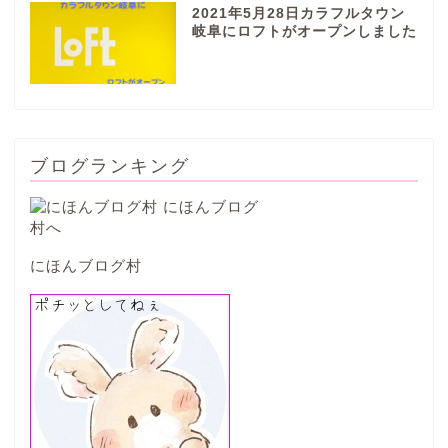
2021年5月28日カラフルタウン
山県市
岐阜にロフトがオープンしました
笠松町
西濃地域
ブログランキング
大垣市
海津市
にほんブログ村
関ケ原市
輪之内町
垂井町