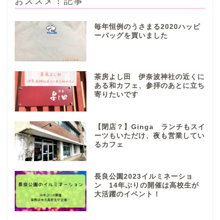
おススメ！記事
毎年恒例のうさまる2020ハッピ
ーバッグを買いました
ぎふまるけとは。
ぎふまるけ内の記事と写真
茶房よし田 伊奈波神社の近くに
（画像）＆掲載情報につい
ある和カフェ、参拝のあとに立ち
ての注意事項など
寄りたいです
岐阜地域
【閉店？】Ginga ランチもスイ
ーツもいただけ、夜も営業してい
るカフェ
岐阜市
各務原市
長良公園2023イルミネーショ
ン 14年ぶりの開催は高校生が
大活躍のイベント！
本巣市