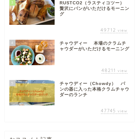
3
RUSTCO2（ラスティコツー）
贅沢にパンがいただけるモーニン
グ
49712
view
4
チャウディー 本場のクラムチ
ャウダーがいただけるモーニング
48211
view
5
チャウディー（Chowdy） パ
ンの器に入った本格クラムチャウ
ダーのランチ
47745
view