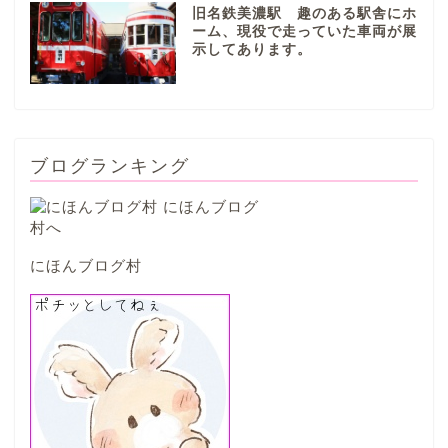
旧名鉄美濃駅 趣のある駅舎にホ
山県市
ーム、現役で走っていた車両が展
示してあります。
笠松町
西濃地域
ブログランキング
大垣市
海津市
にほんブログ村
関ケ原市
輪之内町
垂井町