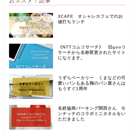
おススメ！記事
3CAFE オシャレカフェでのお
値打ちランチ
ぎふまるけとは。
ぎふまるけ内の記事と写真
《NTTコムリサーチ》 旧gooリ
（画像）＆掲載情報につい
サーチから名称変更されたサイト
ての注意事項など
になります。
岐阜地域
うずらベーカリー くまなどの可
愛いパンもある鶉のパン屋さんは
もうすぐ1周年
岐阜市
各務原市
名鉄協商パーキング関西さん モ
ンチッチのコラボミニタオルをい
ただきました
本巣市