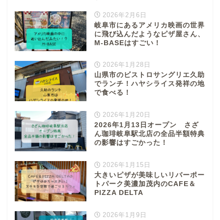
2026年2月6日
岐阜市にあるアメリカ映画の世界
に飛び込んだようなピザ屋さん、
M-BASEはすごい！
2026年1月28日
山県市のビストロサングリエ久助
でランチ！ハヤシライス発祥の地
で食べる！
2026年1月20日
2026年1月13日オープン さざ
ん珈琲岐阜駅北店の全品半額特典
の影響はすごかった！
2026年1月15日
大きいピザが美味しいリバーポー
トパーク美濃加茂内のCAFE＆
PIZZA DELTA
2026年1月9日