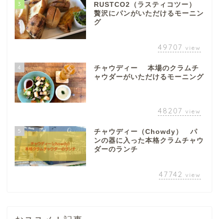
3
RUSTCO2（ラスティコツー）
贅沢にパンがいただけるモーニン
グ
49707
view
4
チャウディー 本場のクラムチ
ャウダーがいただけるモーニング
48207
view
5
チャウディー（Chowdy） パ
ンの器に入った本格クラムチャウ
ダーのランチ
47742
view