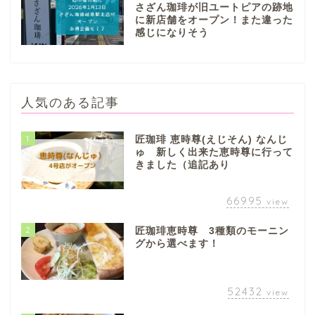
さざん珈琲が旧ユートピアの跡地
に新店舗をオープン！また違った
感じになりそう
人気のある記事
1
匠珈琲 恵時尊(えじそん) なんじ
ゅ 新しく出来た恵時尊に行って
きました（追記あり
66995
view
2
匠珈琲恵時尊 3種類のモーニン
グから選べます！
52432
view