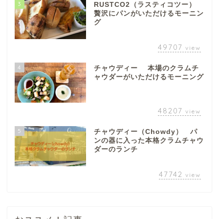
3
RUSTCO2（ラスティコツー）
贅沢にパンがいただけるモーニン
グ
49707
view
4
チャウディー 本場のクラムチ
ャウダーがいただけるモーニング
48207
view
5
チャウディー（Chowdy） パ
ンの器に入った本格クラムチャウ
ダーのランチ
47742
view