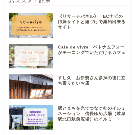
おススメ！記事
《リサーチパネル》 ECナビの
姉妹サイトと紐づけで集約出来る
サイト
ぎふまるけとは。
ぎふまるけ内の記事と写真
Cafe de vivre ベトナムフォー
（画像）＆掲載情報につい
がモーニングでいただけるカフェ
ての注意事項など
岐阜地域
すし久 お伊勢さん参拝の後に立
ち寄りたいお店
岐阜市
各務原市
駅とまちを光でつなぐ杜のイルミ
ネーション 信長ゆめ広場（岐阜
駅北口駅前広場）のイルミ
本巣市