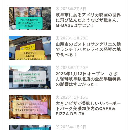
2026年2月6日
岐阜市にあるアメリカ映画の世界
に飛び込んだようなピザ屋さん、
M-BASEはすごい！
2026年1月28日
山県市のビストロサングリエ久助
でランチ！ハヤシライス発祥の地
で食べる！
2026年1月20日
2026年1月13日オープン さざ
ん珈琲岐阜駅北店の全品半額特典
の影響はすごかった！
2026年1月15日
大きいピザが美味しいリバーポー
トパーク美濃加茂内のCAFE＆
PIZZA DELTA
2026年1月9日