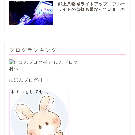
郡上八幡城ライトアップ ブルー
山県市
ライトの点灯も重なっていました
笠松町
西濃地域
ブログランキング
大垣市
海津市
にほんブログ村
関ケ原市
輪之内町
垂井町