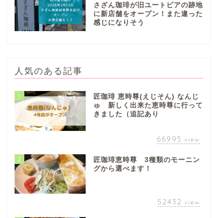
さざん珈琲が旧ユートピアの跡地
に新店舗をオープン！また違った
感じになりそう
人気のある記事
1
匠珈琲 恵時尊(えじそん) なんじ
ゅ 新しく出来た恵時尊に行って
きました（追記あり
66995
view
2
匠珈琲恵時尊 3種類のモーニン
グから選べます！
52432
view