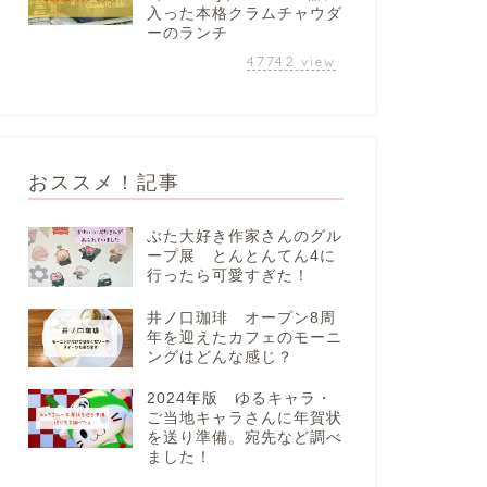
入った本格クラムチャウダ
ーのランチ
47742
view
おススメ！記事
ぶた大好き作家さんのグル
ープ展 とんとんてん4に
行ったら可愛すぎた！
井ノ口珈琲 オープン8周
年を迎えたカフェのモーニ
ングはどんな感じ？
2024年版 ゆるキャラ・
ご当地キャラさんに年賀状
を送り準備。宛先など調べ
ました！