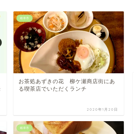
岐阜市
お茶処あずきの花 柳ケ瀬商店街にあ
来
る喫茶店でいただくランチ
日
2020年1月20日
岐阜市