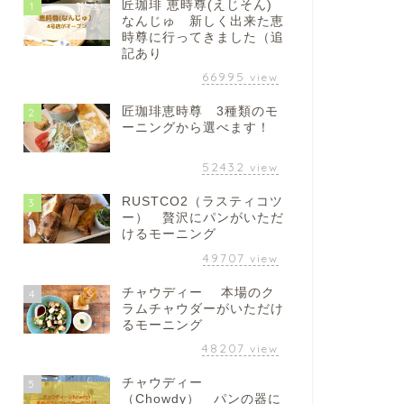
匠珈琲 恵時尊(えじそん)
1
なんじゅ 新しく出来た恵
時尊に行ってきました（追
記あり
66995
view
匠珈琲恵時尊 3種類のモ
2
ーニングから選べます！
52432
view
RUSTCO2（ラスティコツ
3
ー） 贅沢にパンがいただ
けるモーニング
49707
view
チャウディー 本場のク
4
ラムチャウダーがいただけ
るモーニング
48207
view
チャウディー
5
（Chowdy） パンの器に