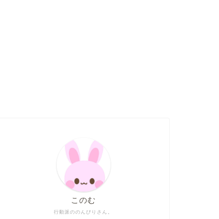
このむ
行動派ののんびりさん。