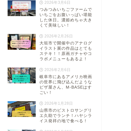
2026年3月6日
つみつみいちごファームで
いちごをお腹いっぱい堪能
した休日。濃姫めちゃ大き
くて美味しい！
2026年2月26日
大垣市で開催中のアナログ
イラスト展の作品はとても
ステキ！！原画ガチャやコ
ラボメニューもあるよ！
2026年2月6日
岐阜市にあるアメリカ映画
の世界に飛び込んだような
ピザ屋さん、M-BASEはす
ごい！
2026年1月28日
山県市のビストロサングリ
エ久助でランチ！ハヤシラ
イス発祥の地で食べる！