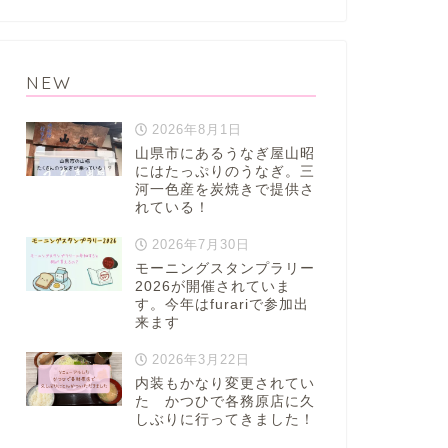
NEW
2026年8月1日
山県市にあるうなぎ屋山昭
にはたっぷりのうなぎ。三
河一色産を炭焼きで提供さ
れている！
2026年7月30日
モーニングスタンプラリー
2026が開催されていま
す。今年はfurariで参加出
来ます
2026年3月22日
内装もかなり変更されてい
た かつひで各務原店に久
しぶりに行ってきました！