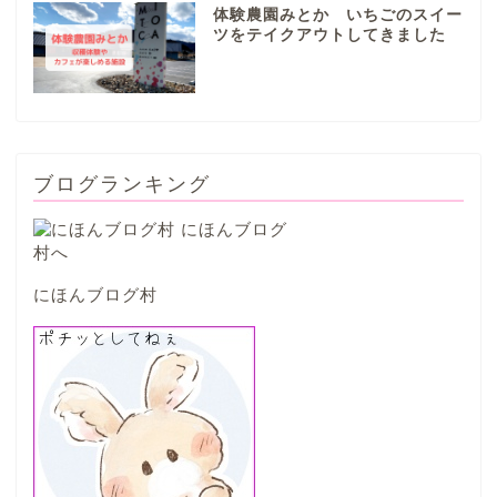
体験農園みとか いちごのスイー
山県市
ツをテイクアウトしてきました
笠松町
西濃地域
ブログランキング
大垣市
海津市
にほんブログ村
関ケ原市
輪之内町
垂井町