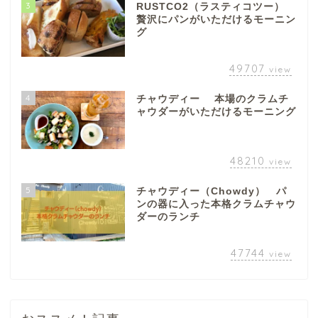
3
RUSTCO2（ラスティコツー）
贅沢にパンがいただけるモーニン
グ
49707
view
4
チャウディー 本場のクラムチ
ャウダーがいただけるモーニング
48210
view
5
チャウディー（Chowdy） パ
ンの器に入った本格クラムチャウ
ダーのランチ
47744
view