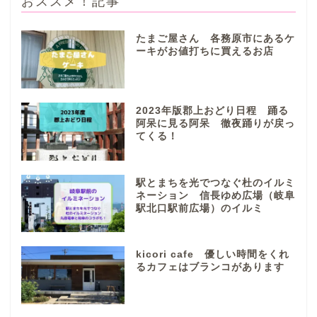
おススメ！記事
たまご屋さん 各務原市にあるケ
ーキがお値打ちに買えるお店
ぎふまるけとは。
ぎふまるけ内の記事と写真
2023年版郡上おどり日程 踊る
（画像）＆掲載情報につい
阿呆に見る阿呆 徹夜踊りが戻っ
ての注意事項など
てくる！
岐阜地域
駅とまちを光でつなぐ杜のイルミ
ネーション 信長ゆめ広場（岐阜
駅北口駅前広場）のイルミ
岐阜市
各務原市
kicori cafe 優しい時間をくれ
るカフェはブランコがあります
本巣市