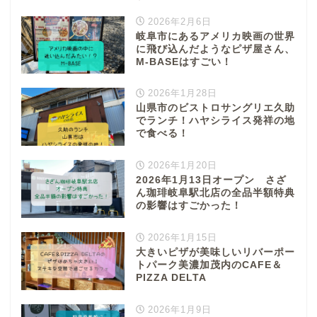
2026年2月6日
岐阜市にあるアメリカ映画の世界
に飛び込んだようなピザ屋さん、
M-BASEはすごい！
2026年1月28日
山県市のビストロサングリエ久助
でランチ！ハヤシライス発祥の地
で食べる！
2026年1月20日
2026年1月13日オープン さざ
ん珈琲岐阜駅北店の全品半額特典
の影響はすごかった！
2026年1月15日
大きいピザが美味しいリバーポー
トパーク美濃加茂内のCAFE＆
PIZZA DELTA
2026年1月9日