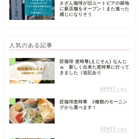
さざん珈琲が旧ユートピアの跡地
に新店舗をオープン！また違った
感じになりそう
人気のある記事
1
匠珈琲 恵時尊(えじそん) なんじ
ゅ 新しく出来た恵時尊に行って
きました（追記あり
66997
view
2
匠珈琲恵時尊 3種類のモーニン
グから選べます！
52433
view