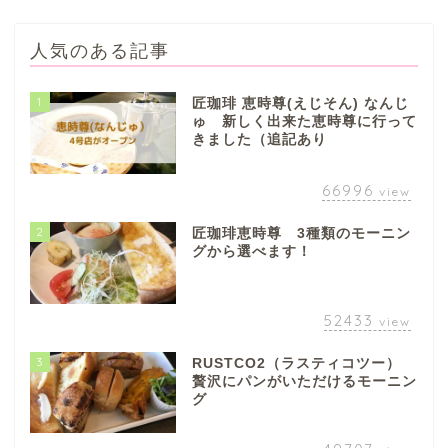
人気のある記事
1
匠珈琲 恵時尊(えじそん) なんじ
ゅ 新しく出来た恵時尊に行って
きました（追記あり
66996
view
2
匠珈琲恵時尊 3種類のモーニン
グから選べます！
52433
view
3
RUSTCO2（ラスティコツー）
贅沢にパンがいただけるモーニン
グ