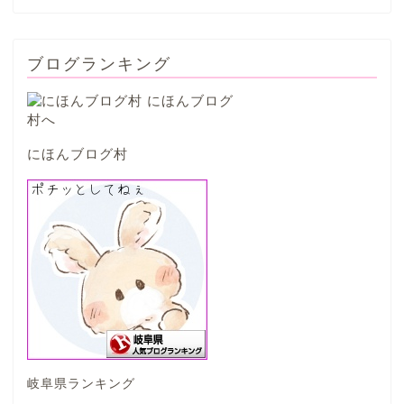
西濃地域
ブログランキング
大垣市
海津市
にほんブログ村
関ケ原市
輪之内町
垂井町
神戸町
岐阜県ランキング
養老町