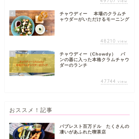
49707
view
4
チャウディー 本場のクラムチ
ャウダーがいただけるモーニング
48210
view
5
チャウディー（Chowdy） パ
ンの器に入った本格クラムチャウ
ダーのランチ
47744
view
おススメ！記事
パブレスト百万ドル たくさんの
凄いがあふれた喫茶店
ぎふまるけとは。