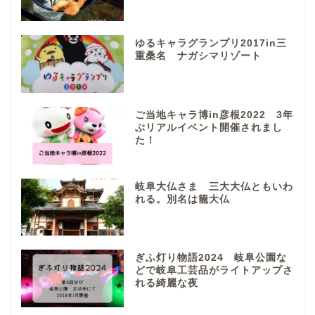
ぎふまるけ内の記事と写真
ゆるキャラグランプリ2017in三
（画像）＆掲載情報につい
重桑名 ナガシマリゾート
ての注意事項など
岐阜地域
ご当地キャラ博in彦根2022 3年
ぶリアルイベント開催されまし
た！
岐阜市
各務原市
岐阜大仏さま 三大大仏ともいわ
れる。別名は籠大仏
本巣市
ぎふ灯り物語2024 岐阜公園な
山県市
どで岐阜工芸品がライトアップさ
れる綺麗な夜
笠松町