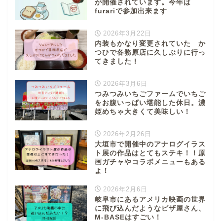
が開催されています。今年は
furariで参加出来ます
2026年3月22日
内装もかなり変更されていた か
つひで各務原店に久しぶりに行っ
てきました！
2026年3月6日
つみつみいちごファームでいちご
をお腹いっぱい堪能した休日。濃
姫めちゃ大きくて美味しい！
2026年2月26日
大垣市で開催中のアナログイラス
ト展の作品はとてもステキ！！原
画ガチャやコラボメニューもある
よ！
2026年2月6日
岐阜市にあるアメリカ映画の世界
に飛び込んだようなピザ屋さん、
M-BASEはすごい！