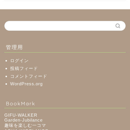
中濃地域
関市
美濃市
管理用
郡上市
ログイン
投稿フィード
コメントフィード
美濃加茂市
WordPress.org
八百津町
BookMark
川辺町
GIFU-WALKER
Garden-Jubilance
御嵩町
趣味を楽しむ一コマ