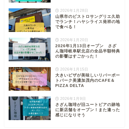
2026年1月28日
山県市のビストロサングリエ久助
でランチ！ハヤシライス発祥の地
で食べる！
2026年1月20日
2026年1月13日オープン さざ
ん珈琲岐阜駅北店の全品半額特典
の影響はすごかった！
2026年1月15日
大きいピザが美味しいリバーポー
トパーク美濃加茂内のCAFE＆
PIZZA DELTA
2026年1月9日
さざん珈琲が旧ユートピアの跡地
に新店舗をオープン！また違った
感じになりそう