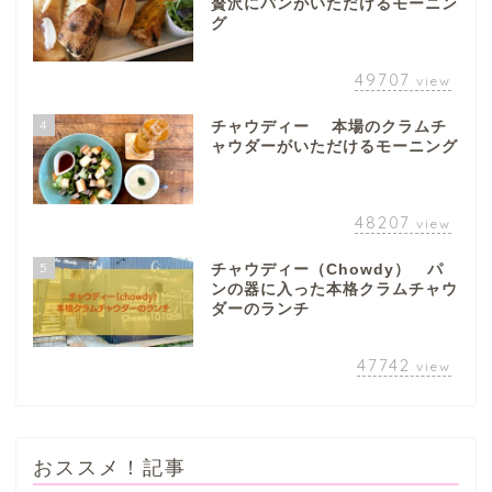
贅沢にパンがいただけるモーニン
グ
49707
view
4
チャウディー 本場のクラムチ
ャウダーがいただけるモーニング
48207
view
5
チャウディー（Chowdy） パ
ンの器に入った本格クラムチャウ
ダーのランチ
47742
view
おススメ！記事