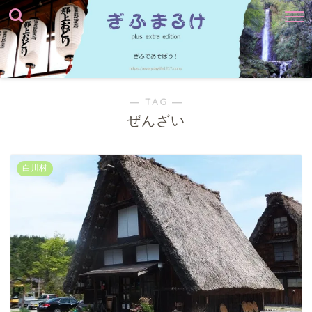
― TAG ―
ぜんざい
白川村