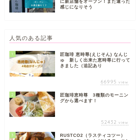
に新店舗をオープン！また違った
感じになりそう
人気のある記事
1
匠珈琲 恵時尊(えじそん) なんじ
ゅ 新しく出来た恵時尊に行って
きました（追記あり
66995
view
2
匠珈琲恵時尊 3種類のモーニン
グから選べます！
52432
view
3
RUSTCO2（ラスティコツー）