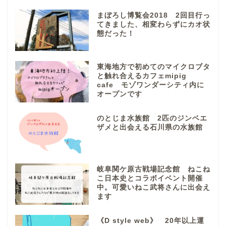
まぼろし博覧会2018 2回目行っ
てきました、相変わらずにカオ状
態だった！
ぎふまるけとは。
ぎふまるけ内の記事と写真
東海地方で初めてのマイクロブタ
（画像）＆掲載情報につい
と触れ合えるカフェmipig
ての注意事項など
cafe モゾワンダーシティ内に
オープンです
岐阜地域
のとじま水族館 2匹のジンベエ
ザメと出会える石川県の水族館
岐阜市
各務原市
岐阜関ケ原古戦場記念館 ねこね
こ日本史とコラボイベント開催
中。可愛いねこ武将さんに出会え
本巣市
ます
《D style web》 20年以上運
山県市