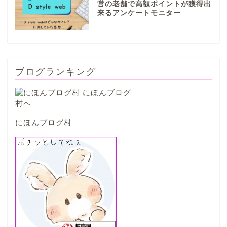
営の老舗で高額ポイントが獲得出
来るアンケートモニター
笠松町
西濃地域
ブログランキング
大垣市
海津市
にほんブログ村
関ケ原市
輪之内町
垂井町
神戸町