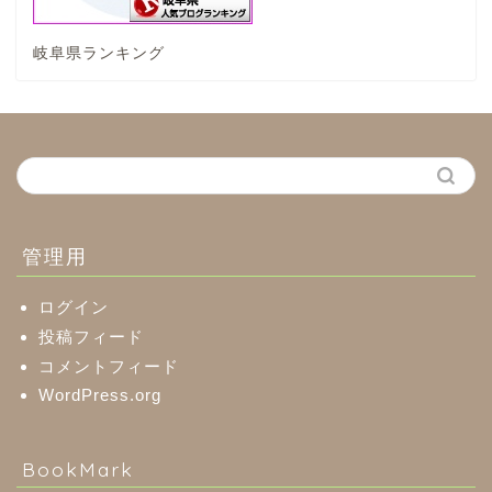
岐阜県ランキング
養老町
中濃地域
関市
美濃市
管理用
郡上市
ログイン
投稿フィード
コメントフィード
美濃加茂市
WordPress.org
八百津町
BookMark
川辺町