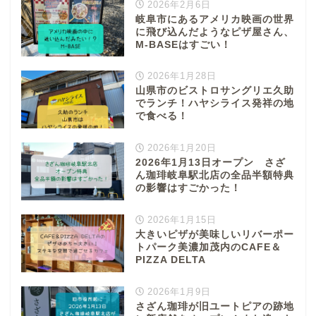
2026年2月6日
岐阜市にあるアメリカ映画の世界
に飛び込んだようなピザ屋さん、
M-BASEはすごい！
2026年1月28日
山県市のビストロサングリエ久助
でランチ！ハヤシライス発祥の地
で食べる！
2026年1月20日
2026年1月13日オープン さざ
ん珈琲岐阜駅北店の全品半額特典
の影響はすごかった！
2026年1月15日
大きいピザが美味しいリバーポー
トパーク美濃加茂内のCAFE＆
PIZZA DELTA
2026年1月9日
さざん珈琲が旧ユートピアの跡地