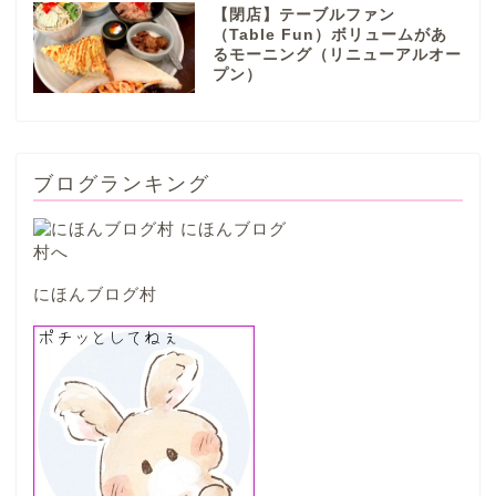
【閉店】テーブルファン
山県市
（Table Fun）ボリュームがあ
るモーニング（リニューアルオー
プン）
笠松町
西濃地域
ブログランキング
大垣市
海津市
にほんブログ村
関ケ原市
輪之内町
垂井町