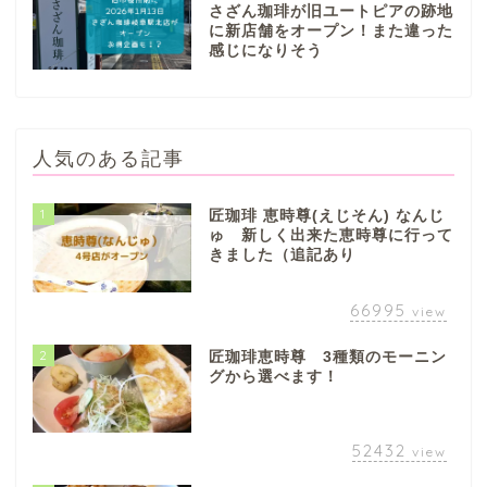
さざん珈琲が旧ユートピアの跡地
に新店舗をオープン！また違った
感じになりそう
人気のある記事
1
匠珈琲 恵時尊(えじそん) なんじ
ゅ 新しく出来た恵時尊に行って
きました（追記あり
66995
view
2
匠珈琲恵時尊 3種類のモーニン
グから選べます！
52432
view