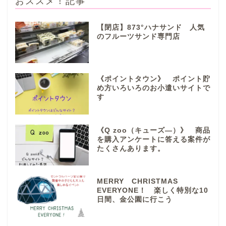
おススメ！記事
【閉店】873°ハナサンド 人気
のフルーツサンド専門店
ぎふまるけとは。
ぎふまるけ内の記事と写真
《ポイントタウン》 ポイント貯
（画像）＆掲載情報につい
め方いろいろのお小遣いサイトで
ての注意事項など
す
岐阜地域
《Q zoo（キューズ―）》 商品
を購入アンケートに答える案件が
たくさんあります。
岐阜市
各務原市
MERRY CHRISTMAS
EVERYONE！ 楽しく特別な10
日間、金公園に行こう
本巣市