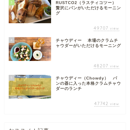
3
RUSTCO2（ラスティコツー）
贅沢にパンがいただけるモーニン
グ
49707
view
4
チャウディー 本場のクラムチ
ャウダーがいただけるモーニング
48207
view
5
チャウディー（Chowdy） パ
ンの器に入った本格クラムチャウ
ダーのランチ
47742
view