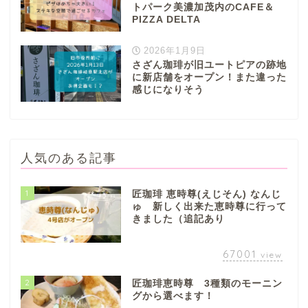
トパーク美濃加茂内のCAFE＆
PIZZA DELTA
2026年1月9日
さざん珈琲が旧ユートピアの跡地
に新店舗をオープン！また違った
感じになりそう
人気のある記事
1
匠珈琲 恵時尊(えじそん) なんじ
ゅ 新しく出来た恵時尊に行って
きました（追記あり
67001
view
2
匠珈琲恵時尊 3種類のモーニン
グから選べます！