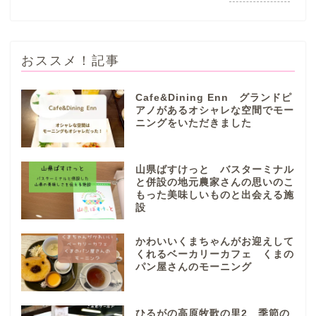
おススメ！記事
Cafe&Dining Enn グランドピ
アノがあるオシャレな空間でモー
ニングをいただきました
ぎふまるけとは。
ぎふまるけ内の記事と写真
山県ばすけっと バスターミナル
（画像）＆掲載情報につい
と併設の地元農家さんの思いのこ
ての注意事項など
もった美味しいものと出会える施
設
岐阜地域
かわいいくまちゃんがお迎えして
くれるベーカリーカフェ くまの
パン屋さんのモーニング
岐阜市
各務原市
ひるがの高原牧歌の里2 季節の