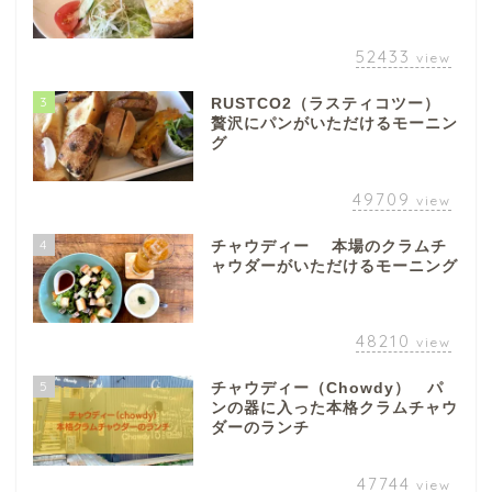
52433
view
3
RUSTCO2（ラスティコツー）
贅沢にパンがいただけるモーニン
グ
49709
view
4
チャウディー 本場のクラムチ
ャウダーがいただけるモーニング
48210
view
5
チャウディー（Chowdy） パ
ンの器に入った本格クラムチャウ
ダーのランチ
47744
view