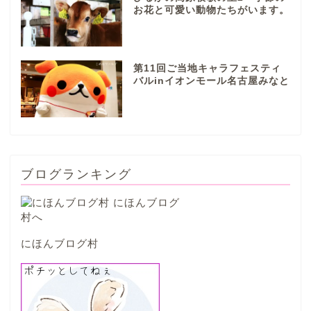
お花と可愛い動物たちがいます。
本巣市
第11回ご当地キャラフェスティ
山県市
バルinイオンモール名古屋みなと
笠松町
西濃地域
ブログランキング
大垣市
海津市
にほんブログ村
関ケ原市
輪之内町