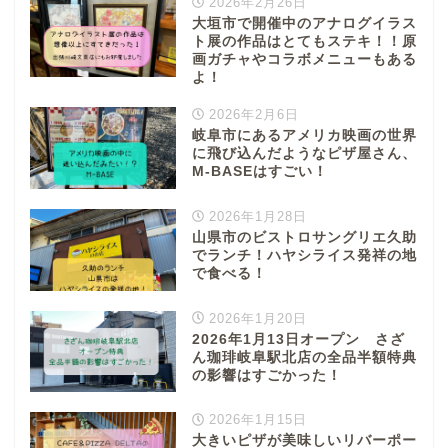
2026年2月26日
大垣市で開催中のアナログイラス
ト展の作品はとてもステキ！！原
画ガチャやコラボメニューもある
よ！
2026年2月6日
岐阜市にあるアメリカ映画の世界
に飛び込んだようなピザ屋さん、
M-BASEはすごい！
2026年1月28日
山県市のビストロサングリエ久助
でランチ！ハヤシライス発祥の地
で食べる！
2026年1月20日
2026年1月13日オープン さざ
ん珈琲岐阜駅北店の全品半額特典
の影響はすごかった！
2026年1月15日
大きいピザが美味しいリバーポー