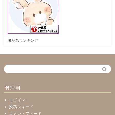
垂井町
神戸町
岐阜県ランキング
養老町
中濃地域
関市
美濃市
管理用
郡上市
ログイン
投稿フィード
コメントフィード
美濃加茂市