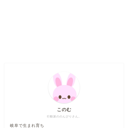
このむ
行動派ののんびりさん。
岐阜で生まれ育ち