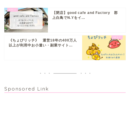
【閉店】good cafe and Factory 郡
上白鳥でN.Yをイ...
《ちょびリッチ》 運営18年の400万人
ぎふまるけとは。
以上が利用中お小遣い・副業サイト...
ぎふまるけ内の記事と写真
（画像）＆掲載情報につい
ての注意事項など
岐阜地域
Sponsored Link
岐阜市
各務原市