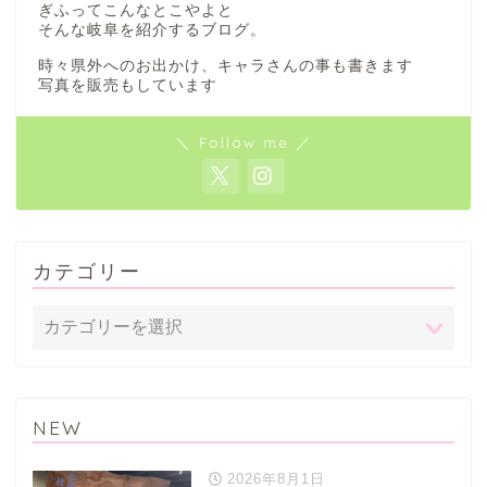
ぎふってこんなとこやよと
垂井町
そんな岐阜を紹介するブログ。
時々県外へのお出かけ、キャラさんの事も書きます
神戸町
写真を販売もしています
養老町
＼ Follow me ／
中濃地域
関市
カテゴリー
美濃市
郡上市
NEW
美濃加茂市
2026年8月1日