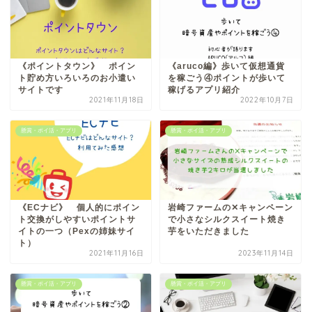
《ポイントタウン》 ポイン
《aruco編》歩いて仮想通貨
ト貯め方いろいろのお小遣い
を稼ごう④ポイントが歩いて
サイトです
稼げるアプリ紹介
2021年11月18日
2022年10月7日
懸賞・ポイ活・アプリ
懸賞・ポイ活・アプリ
《ECナビ》 個人的にポイン
岩崎ファームの✕キャンペーン
ト交換がしやすいポイントサ
で小さなシルクスイート焼き
イトの一つ（Pexの姉妹サイ
芋をいただきました
ト）
2021年11月16日
2023年11月14日
懸賞・ポイ活・アプリ
懸賞・ポイ活・アプリ