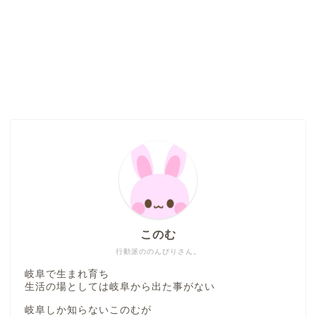
本巣市
山県市
笠松町
西濃地域
大垣市
海津市
このむ
関ケ原市
行動派ののんびりさん。
岐阜で生まれ育ち
輪之内町
生活の場としては岐阜から出た事がない
岐阜しか知らないこのむが