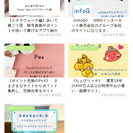
《ステラウォーク編》歩いて
《infoQ》 GMOインターネ
稼ごう② 暗号資産やポイン
ット株式会社のグループ会社
トが歩いて稼げるアプリ紹介
のサイトになります。
2022年9月12日
2021年11月18日
懸賞・ポイ活・アプリ
懸賞・ポイ活・アプリ
《ポイント交換のPeX》 さ
《ちょびリッチ》 運営18年
まざまなサイトからポイント
の400万人以上が利用中お小遣
集約し、交換出来るサイト
い・副業サイト。
2021年11月15日
2021年11月16日
懸賞・ポイ活・アプリ