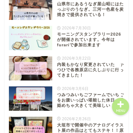
山県市にあるうなぎ屋山昭にはた
八百津町
っぷりのうなぎ。三河一色産を炭
焼きで提供されている！
川辺町
2026年7月30日
モーニングスタンプラリー2026
御嵩町
が開催されています。今年は
furariで参加出来ます
白川町
2026年3月22日
内装もかなり変更されていた か
つひで各務原店に久しぶりに行っ
東白川村
てきました！
2026年3月6日
つみつみいちごファームでいちご
をお腹いっぱい堪能した休日。濃
姫めちゃ大きくて美味しい！
MENU
2026年2月26日
大垣市で開催中のアナログイラス
ト展の作品はとてもステキ！！原