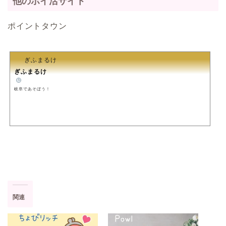
他のポイ活サイト
ポイントタウン
ぎふまるけ
ぎふまるけ
️
岐阜であそぼう！
関連