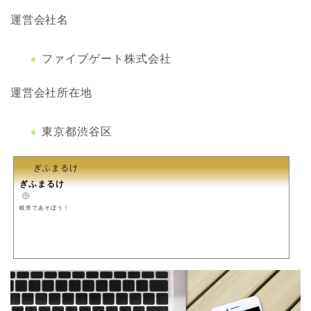
運営会社名
ファイブゲート株式会社
運営会社所在地
東京都渋谷区
ぎふまるけ
ぎふまるけ
️
岐阜であそぼう！