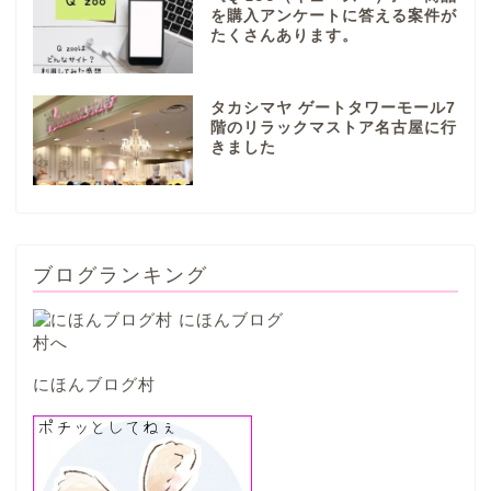
を購入アンケートに答える案件が
たくさんあります。
本巣市
タカシマヤ ゲートタワーモール7
山県市
階のリラックマストア名古屋に行
きました
笠松町
西濃地域
ブログランキング
大垣市
海津市
にほんブログ村
関ケ原市
輪之内町