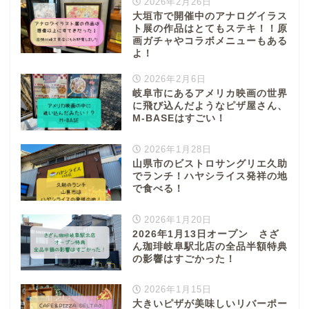
2026年2月26日
大垣市で開催中のアナログイラス
ト展の作品はとてもステキ！！原
画ガチャやコラボメニューもある
よ！
2026年2月6日
岐阜市にあるアメリカ映画の世界
に飛び込んだようなピザ屋さん、
M-BASEはすごい！
2026年1月28日
山県市のビストロサングリエ久助
でランチ！ハヤシライス発祥の地
で食べる！
2026年1月20日
2026年1月13日オープン さざ
ん珈琲岐阜駅北店の全品半額特典
の影響はすごかった！
2026年1月15日
大きいピザが美味しいリバーポー