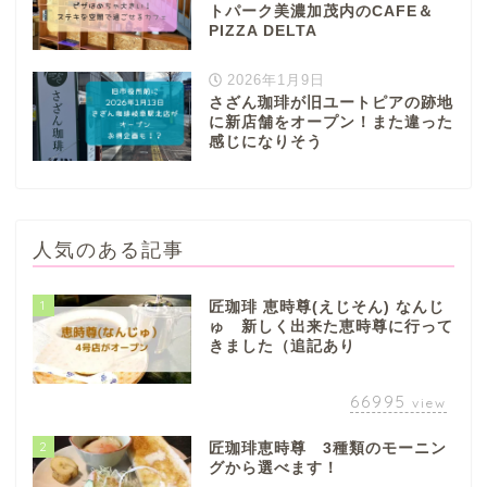
トパーク美濃加茂内のCAFE＆
PIZZA DELTA
2026年1月9日
さざん珈琲が旧ユートピアの跡地
に新店舗をオープン！また違った
感じになりそう
人気のある記事
1
匠珈琲 恵時尊(えじそん) なんじ
ゅ 新しく出来た恵時尊に行って
きました（追記あり
66995
view
2
匠珈琲恵時尊 3種類のモーニン
グから選べます！