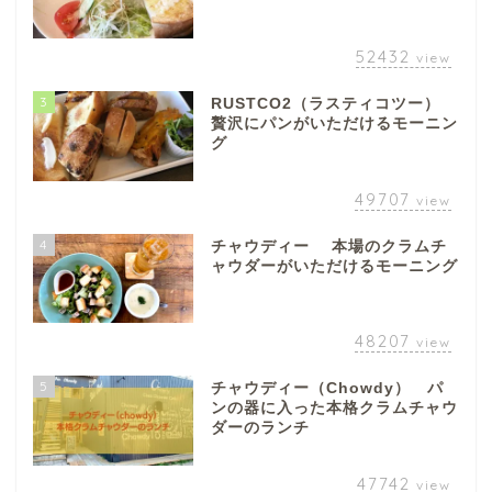
52432
view
3
RUSTCO2（ラスティコツー）
贅沢にパンがいただけるモーニン
グ
49707
view
4
チャウディー 本場のクラムチ
ャウダーがいただけるモーニング
48207
view
5
チャウディー（Chowdy） パ
ンの器に入った本格クラムチャウ
ダーのランチ
47742
view