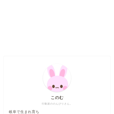
このむ
行動派ののんびりさん。
岐阜で生まれ育ち