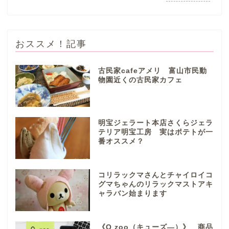
おススメ！記事
古民家cafeアメリ 富山市民動
物園近くの古民家カフェ
ぎふまるけとは。
ぎふまるけ内の記事と写真
明宝ジェラート本店さくらジェラ
（画像）＆掲載情報につい
テリア明宝工房 実はポテトが一
ての注意事項など
番オススメ？
岐阜地域
コリラックマさんとチャイロイコ
グマちゃんのリラックマストアキ
ャラバン始まります
岐阜市
各務原市
《Q zoo（キューズ―）》 商品