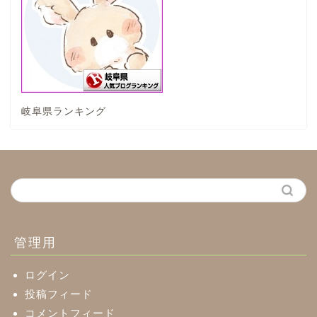
垂井町
神戸町
岐阜県ランキング
養老町
中濃地域
関市
美濃市
管理用
郡上市
ログイン
投稿フィード
コメントフィード
美濃加茂市