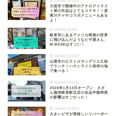
2026年2月26日
大垣市で開催中のアナログイラス
ト展の作品はとてもステキ！！原
画ガチャやコラボメニューもある
よ！
2026年2月6日
岐阜市にあるアメリカ映画の世界
に飛び込んだようなピザ屋さん、
M-BASEはすごい！
2026年1月28日
山県市のビストロサングリエ久助
でランチ！ハヤシライス発祥の地
で食べる！
2026年1月20日
2026年1月13日オープン さざ
ん珈琲岐阜駅北店の全品半額特典
の影響はすごかった！
2026年1月15日
大きいピザが美味しいリバーポー