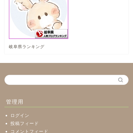
垂井町
神戸町
岐阜県ランキング
養老町
中濃地域
関市
美濃市
管理用
郡上市
ログイン
投稿フィード
コメントフィード
美濃加茂市