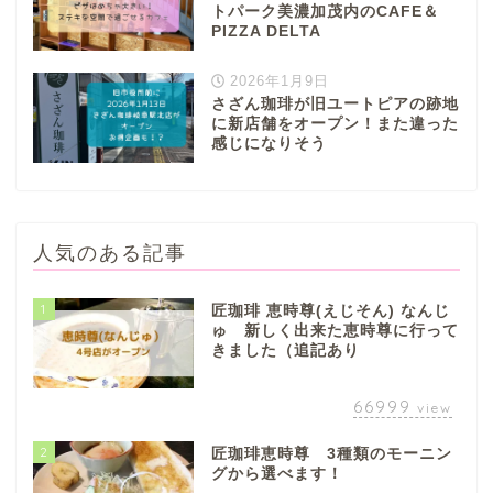
トパーク美濃加茂内のCAFE＆
PIZZA DELTA
2026年1月9日
さざん珈琲が旧ユートピアの跡地
に新店舗をオープン！また違った
感じになりそう
人気のある記事
1
匠珈琲 恵時尊(えじそん) なんじ
ゅ 新しく出来た恵時尊に行って
きました（追記あり
66999
view
2
匠珈琲恵時尊 3種類のモーニン
グから選べます！