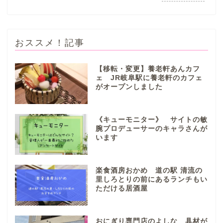
おススメ！記事
【移転・変更】養老軒あんカフ
ェ JR岐阜駅に養老軒のカフェ
がオープンしました
ぎふまるけとは。
ぎふまるけ内の記事と写真
《キューモニター》 サイトの敏
（画像）＆掲載情報につい
腕プロデューサーのキャラさんが
ての注意事項など
います
岐阜地域
楽食酒房おかめ 道の駅 清流の
里しろとりの前にあるランチもい
ただける居酒屋
岐阜市
各務原市
おにぎり専門店のよしな 具材が