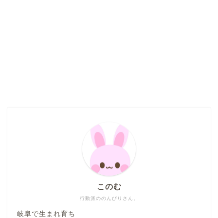
このむ
行動派ののんびりさん。
岐阜で生まれ育ち