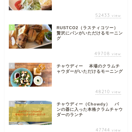
52433
view
3
RUSTCO2（ラスティコツー）
贅沢にパンがいただけるモーニン
グ
49708
view
4
チャウディー 本場のクラムチ
ャウダーがいただけるモーニング
48210
view
5
チャウディー（Chowdy） パ
ンの器に入った本格クラムチャウ
ダーのランチ
47744
view