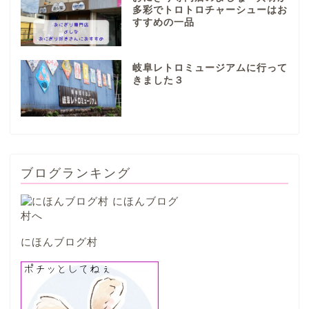
多彩でトロトロチャーシューはお
すすめの一品
本巣市
岐阜レトロミュージアムに行って
山県市
きました３
笠松町
西濃地域
ブログランキング
大垣市
海津市
にほんブログ村
関ケ原市
輪之内町