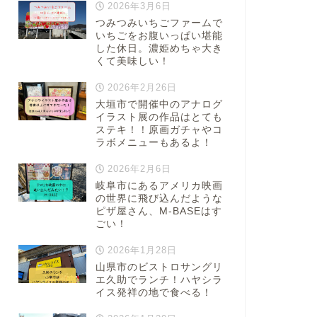
2026年3月6日
つみつみいちごファームで
いちごをお腹いっぱい堪能
した休日。濃姫めちゃ大き
くて美味しい！
2026年2月26日
大垣市で開催中のアナログ
イラスト展の作品はとても
ステキ！！原画ガチャやコ
ラボメニューもあるよ！
2026年2月6日
岐阜市にあるアメリカ映画
の世界に飛び込んだような
ピザ屋さん、M-BASEはす
ごい！
2026年1月28日
山県市のビストロサングリ
エ久助でランチ！ハヤシラ
イス発祥の地で食べる！