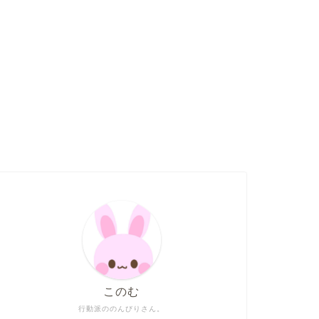
このむ
行動派ののんびりさん。