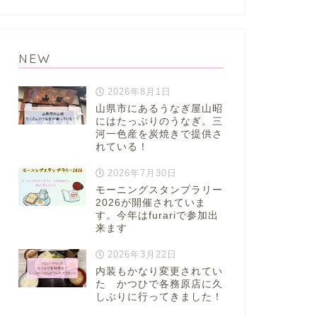
NEW
2026年8月1日
山県市にあるうなぎ屋山昭
にはたっぷりのうなぎ。三
河一色産を炭焼きで提供さ
れている！
2026年7月30日
モーニングスタンプラリー
2026が開催されていま
す。今年はfurariで参加出
来ます
2026年3月22日
内装もかなり変更されてい
た かつひで各務原店に久
しぶりに行ってきました！