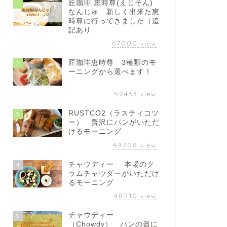
匠珈琲 恵時尊(えじそん)
1
なんじゅ 新しく出来た恵
時尊に行ってきました（追
記あり
67000
view
匠珈琲恵時尊 3種類のモ
2
ーニングから選べます！
52433
view
RUSTCO2（ラスティコツ
3
ー） 贅沢にパンがいただ
けるモーニング
49708
view
チャウディー 本場のク
4
ラムチャウダーがいただけ
るモーニング
48210
view
チャウディー
5
（Chowdy） パンの器に