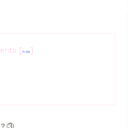
ents
[
]
hide
？③