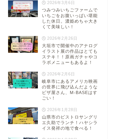
2026年3月6日
つみつみいちごファームで
いちごをお腹いっぱい堪能
した休日。濃姫めちゃ大き
くて美味しい！
2026年2月26日
大垣市で開催中のアナログ
イラスト展の作品はとても
ステキ！！原画ガチャやコ
ラボメニューもあるよ！
2026年2月6日
岐阜市にあるアメリカ映画
の世界に飛び込んだような
ピザ屋さん、M-BASEはす
ごい！
2026年1月28日
山県市のビストロサングリ
エ久助でランチ！ハヤシラ
イス発祥の地で食べる！