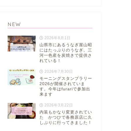
NEW
2026年8月1日
山県市にあるうなぎ屋山昭
にはたっぷりのうなぎ。三
河一色産を炭焼きで提供さ
れている！
2026年7月30日
モーニングスタンプラリー
2026が開催されていま
す。今年はfurariで参加出
来ます
2026年3月22日
内装もかなり変更されてい
た かつひで各務原店に久
しぶりに行ってきました！