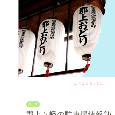
ぎふまるけとは。
郡上市
郡上八幡の駐車場情報③