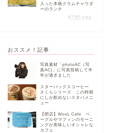
入った本格クラムチャウダ
ーのランチ
47741
view
おススメ！記事
写真素材「photoAC（写
真AC)」に写真投稿して半
年が過ぎました
スターバックスコーヒー
さくらシリーズ この時期
にしか飲めないスタバメニ
ュー
【閉店】WooL Cafe ベ
ーグルやマフィンのモーニ
ングが美味しいオシャレな
カフェ