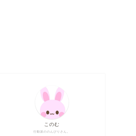
このむ
行動派ののんびりさん。