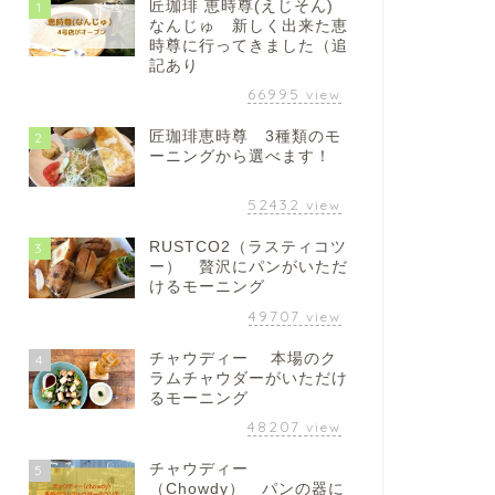
匠珈琲 恵時尊(えじそん)
1
なんじゅ 新しく出来た恵
時尊に行ってきました（追
記あり
66995
view
匠珈琲恵時尊 3種類のモ
2
ーニングから選べます！
52432
view
RUSTCO2（ラスティコツ
3
ー） 贅沢にパンがいただ
けるモーニング
49707
view
チャウディー 本場のク
4
ラムチャウダーがいただけ
るモーニング
48207
view
チャウディー
5
（Chowdy） パンの器に