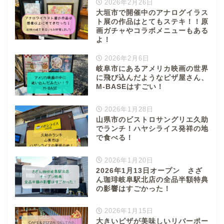
2026年2月26日
大垣市で開催中のアナログイラス
ト展の作品はとてもステキ！！原
画ガチャやコラボメニューもある
よ！
2026年2月6日
岐阜市にあるアメリカ映画の世界
に飛び込んだようなピザ屋さん、
M-BASEはすごい！
2026年1月28日
山県市のビストロサングリエ久助
でランチ！ハヤシライス発祥の地
で食べる！
2026年1月20日
2026年1月13日オープン さざ
ん珈琲岐阜駅北店の全品半額特典
の影響はすごかった！
2026年1月15日
大きいピザが美味しいリバーポー