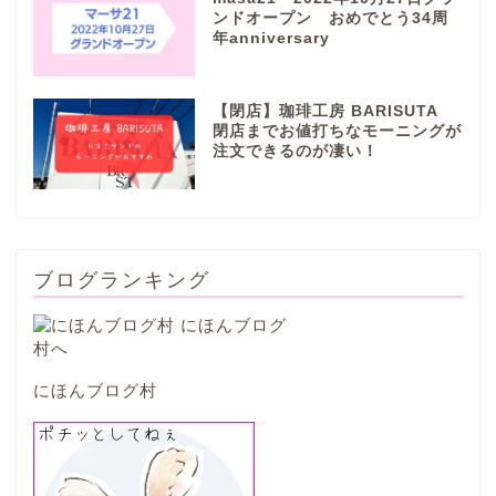
ンドオープン おめでとう34周
年anniversary
本巣市
【閉店】珈琲工房 BARISUTA
山県市
閉店までお値打ちなモーニングが
注文できるのが凄い！
笠松町
西濃地域
ブログランキング
大垣市
海津市
にほんブログ村
関ケ原市
輪之内町