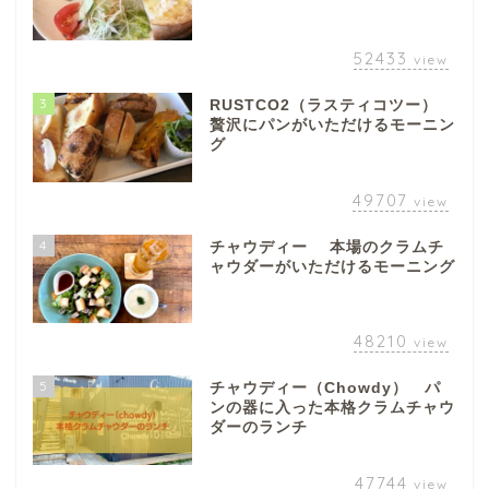
52433
view
3
RUSTCO2（ラスティコツー）
贅沢にパンがいただけるモーニン
グ
49707
view
4
チャウディー 本場のクラムチ
ャウダーがいただけるモーニング
48210
view
5
チャウディー（Chowdy） パ
ンの器に入った本格クラムチャウ
ダーのランチ
47744
view