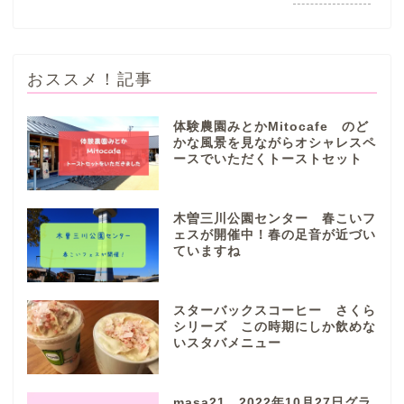
おススメ！記事
体験農園みとかMitocafe のど
かな風景を見ながらオシャレスペ
ースでいただくトーストセット
ぎふまるけとは。
ぎふまるけ内の記事と写真
木曽三川公園センター 春こいフ
（画像）＆掲載情報につい
ェスが開催中！春の足音が近づい
ての注意事項など
ていますね
岐阜地域
スターバックスコーヒー さくら
シリーズ この時期にしか飲めな
いスタバメニュー
岐阜市
各務原市
masa21 2022年10月27日グラ