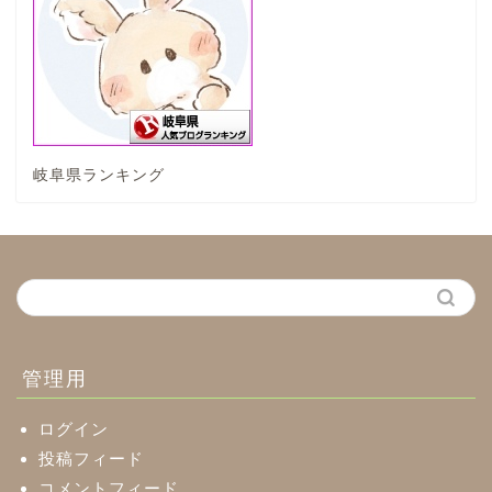
垂井町
神戸町
岐阜県ランキング
養老町
中濃地域
関市
美濃市
管理用
郡上市
ログイン
投稿フィード
コメントフィード
美濃加茂市