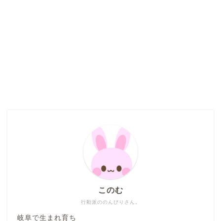
このむ
行動派ののんびりさん。
岐阜で生まれ育ち