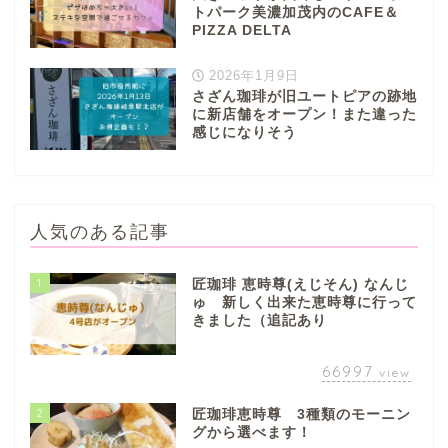
トパーク美濃加茂内のCAFE＆
PIZZA DELTA
2026年1月9日
さざん珈琲が旧ユートピアの跡地
に新店舗をオープン！また違った
感じになりそう
人気のある記事
1
匠珈琲 恵時尊(えじそん) なんじ
ゅ 新しく出来た恵時尊に行って
きました（追記あり
66997
view
2
匠珈琲恵時尊 3種類のモーニン
グから選べます！