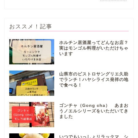
おススメ！記事
ホルチン居酒屋ってどんなお店？
実はモンゴル料理がいただけちゃ
います
ぎふまるけとは。
ぎふまるけ内の記事と写真
山県市のビストロサングリエ久助
（画像）＆掲載情報につい
でランチ！ハヤシライス発祥の地
ての注意事項など
で食べる！
岐阜地域
ゴンチャ（Gong cha） あまお
うノエルシリーズをいただいてき
ました
岐阜市
各務原市
いつでもいっしょリラックマ シ