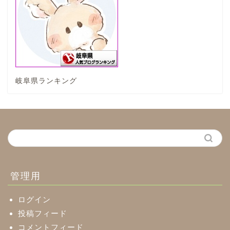
垂井町
神戸町
岐阜県ランキング
養老町
中濃地域
関市
美濃市
管理用
郡上市
ログイン
投稿フィード
コメントフィード
美濃加茂市