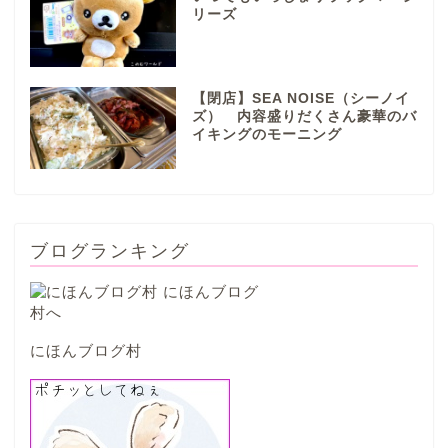
リーズ
本巣市
【閉店】SEA NOISE（シーノイ
山県市
ズ） 内容盛りだくさん豪華のバ
イキングのモーニング
笠松町
西濃地域
ブログランキング
大垣市
海津市
にほんブログ村
関ケ原市
輪之内町