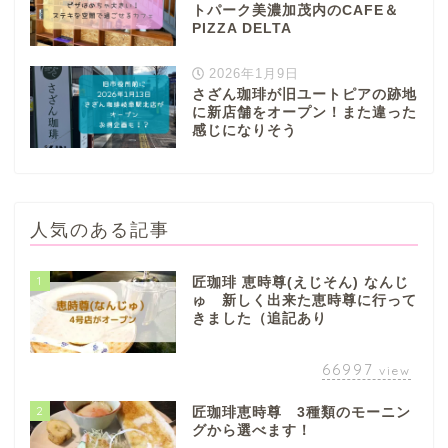
トパーク美濃加茂内のCAFE＆
PIZZA DELTA
2026年1月9日
さざん珈琲が旧ユートピアの跡地
に新店舗をオープン！また違った
感じになりそう
人気のある記事
1
匠珈琲 恵時尊(えじそん) なんじ
ゅ 新しく出来た恵時尊に行って
きました（追記あり
66997
view
2
匠珈琲恵時尊 3種類のモーニン
グから選べます！