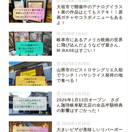
2026年2月26日
大垣市で開催中のアナログイラス
ト展の作品はとてもステキ！！原
画ガチャやコラボメニューもある
よ！
2026年2月6日
岐阜市にあるアメリカ映画の世界
に飛び込んだようなピザ屋さん、
M-BASEはすごい！
2026年1月28日
山県市のビストロサングリエ久助
でランチ！ハヤシライス発祥の地
で食べる！
2026年1月20日
2026年1月13日オープン さざ
ん珈琲岐阜駅北店の全品半額特典
の影響はすごかった！
2026年1月15日
大きいピザが美味しいリバーポー