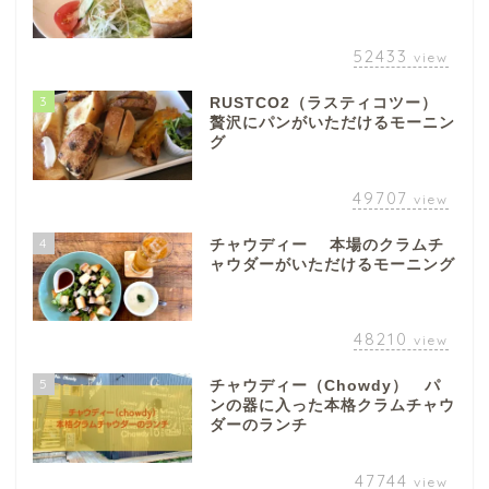
52433
view
3
RUSTCO2（ラスティコツー）
贅沢にパンがいただけるモーニン
グ
49707
view
4
チャウディー 本場のクラムチ
ャウダーがいただけるモーニング
48210
view
5
チャウディー（Chowdy） パ
ンの器に入った本格クラムチャウ
ダーのランチ
47744
view