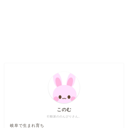
このむ
行動派ののんびりさん。
岐阜で生まれ育ち