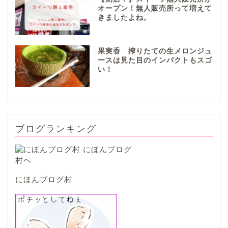
オープン！無人販売所って増えて
きましたよね。
本巣市
果実香 搾りたての生メロンジュ
山県市
ースは見た目のインパクトもスゴ
い！
笠松町
西濃地域
ブログランキング
大垣市
海津市
にほんブログ村
関ケ原市
輪之内町