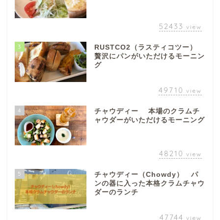
52433
view
3
RUSTCO2（ラスティコツー）
贅沢にパンがいただけるモーニン
グ
49710
view
4
チャウディー 本場のクラムチ
ャウダーがいただけるモーニング
48210
view
5
チャウディー（Chowdy） パ
ンの器に入った本格クラムチャウ
ダーのランチ
47744
view