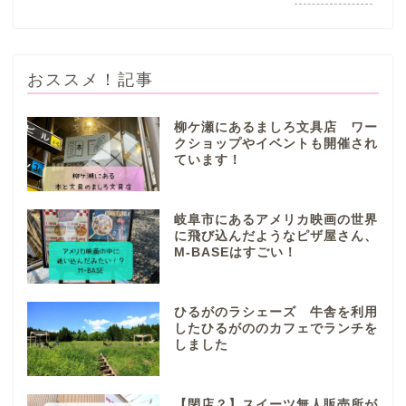
おススメ！記事
柳ケ瀬にあるましろ文具店 ワー
クショップやイベントも開催され
ています！
ぎふまるけとは。
ぎふまるけ内の記事と写真
岐阜市にあるアメリカ映画の世界
（画像）＆掲載情報につい
に飛び込んだようなピザ屋さん、
ての注意事項など
M-BASEはすごい！
岐阜地域
ひるがのラシェーズ 牛舎を利用
したひるがののカフェでランチを
しました
岐阜市
各務原市
【閉店？】スイーツ無人販売所が