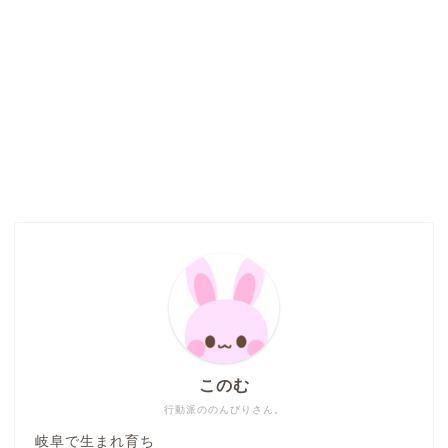
このむ
行動派ののんびりさん。
岐阜で生まれ育ち