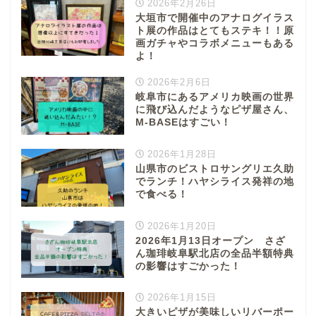
2026年2月26日
大垣市で開催中のアナログイラス
ト展の作品はとてもステキ！！原
画ガチャやコラボメニューもある
よ！
2026年2月6日
岐阜市にあるアメリカ映画の世界
に飛び込んだようなピザ屋さん、
M-BASEはすごい！
2026年1月28日
山県市のビストロサングリエ久助
でランチ！ハヤシライス発祥の地
で食べる！
2026年1月20日
2026年1月13日オープン さざ
ん珈琲岐阜駅北店の全品半額特典
の影響はすごかった！
2026年1月15日
大きいピザが美味しいリバーポー