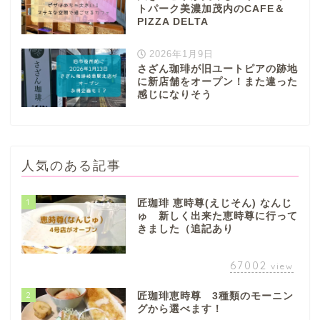
トパーク美濃加茂内のCAFE＆
PIZZA DELTA
2026年1月9日
さざん珈琲が旧ユートピアの跡地
に新店舗をオープン！また違った
感じになりそう
人気のある記事
1
匠珈琲 恵時尊(えじそん) なんじ
ゅ 新しく出来た恵時尊に行って
きました（追記あり
67002
view
2
匠珈琲恵時尊 3種類のモーニン
グから選べます！