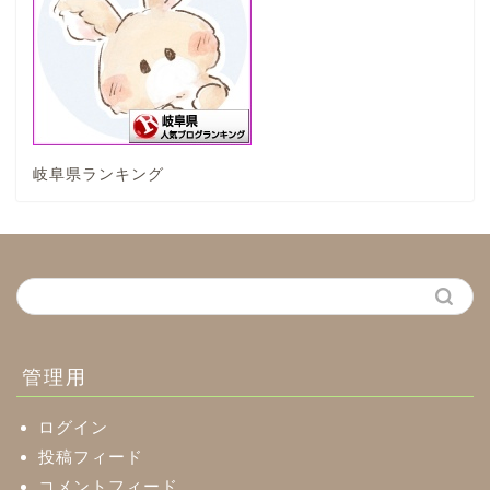
垂井町
神戸町
岐阜県ランキング
養老町
中濃地域
関市
美濃市
管理用
郡上市
ログイン
投稿フィード
コメントフィード
美濃加茂市