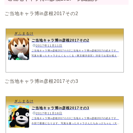
ご当地キャラ博in彦根2017その2
ぎふまるけ
ご当地キャラ博in彦根2017その2
️
2017年11月11日
ご当地キャラ博in彦根2017その2ご当地キャラ博in彦根2017の続きです。
写真を撮ったキャラさんくもっくる（東京都渋谷区）渋谷でお花を植え、
育てているボランティアのキャラさん。ふわふわの体に可愛い仕草のくも
っくるちゃん。男の子？との話もありますが、可愛いので性別は気にしま
せんね。くもっくるちゃんがブースに来るというので待っている間にガチ
ャガチャ引きました、狙いはくもっくるちゃんのぬいぐるみ。結果はボー
ご当地キャラ博in彦根2017その3
ルペンでしたが、ガチャ代金よりもお値段がいいものだったので申し訳な
いですね。 みっくす（島根県松江...
ぎふまるけ
ご当地キャラ博in彦根2017その3
️
2017年11月16日
ご当地キャラ博in彦根2017その3ご当地キャラ博in彦根2017の続きです、
今回で最後になります。写真を撮ったキャラさんたちみっけちゃん（大阪
府枚方市）柳ケ瀬商店街非公式キャラクターのやななちゃんが好きで、み