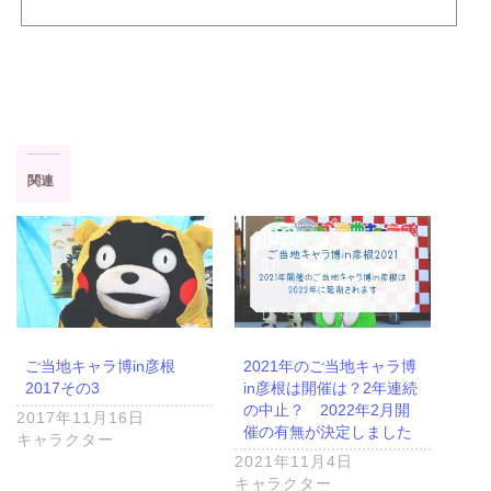
っけちゃんもやななちゃんが好きで、引退イベントで出会った巫女さんの
みっけちゃん。とても馴染みのあるキャラさんなので、参加していれば絶
対会っておきたい一人です。バレエがとても上手で前で踊ってくれたり、
この写真の時は衣装替えした後なのですが（いつもは巫女さんの格好）衣
装でも楽しませてくれる可愛い女の子で...
関連
ご当地キャラ博in彦根
2021年のご当地キャラ博
2017その3
in彦根は開催は？2年連続
の中止？ 2022年2月開
2017年11月16日
催の有無が決定しました
キャラクター
2021年11月4日
キャラクター