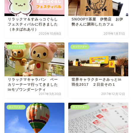
リラックマ＆すみっコぐらし
SNOOPY茶屋 伊勢店 お伊
フェスティバルに行きました
勢さんに調和したカフェ
（ネタばれあり）
2020年10月8日
2019年1月31日
ぎふまるけとは。
キャラクター
キャラクター
ぎふまるけ内の記事と写真
（画像）＆掲載情報につい
ての注意事項など
リラックマキャラバン ベー
世界キャラクターさみっとin
カリーテーマ行ってきました
羽生2017 ２日目その１
岐阜地域
inモゾワンダーシティ
2017年3月20日
2017年12月12日
岐阜市
キャラクター
キャラクター
各務原市