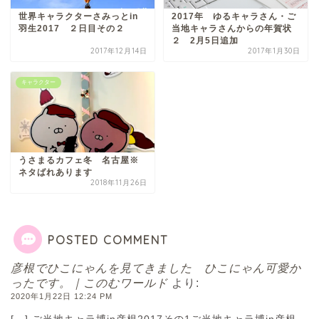
本巣市
世界キャラクターさみっとin
2017年 ゆるキャラさん・ご
羽生2017 ２日目その２
当地キャラさんからの年賀状
２ 2月5日追加
山県市
2017年12月14日
2017年1月30日
キャラクター
笠松町
西濃地域
うさまるカフェ冬 名古屋※
大垣市
ネタばれあります
2018年11月26日
海津市
POSTED COMMENT
関ケ原市
彦根でひこにゃんを見てきました ひこにゃん可愛か
ったです。｜このむワールド
より:
輪之内町
2020年1月22日 12:24 PM
[…] ご当地キャラ博in彦根2017その1ご当地キャラ博in彦根