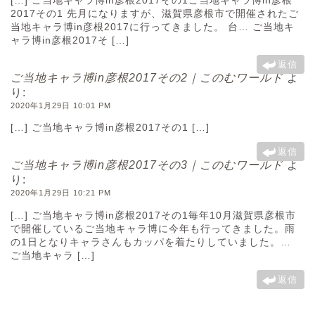
垂井町
2017その1 先月になりますが、滋賀県彦根市で開催されたご
当地キャラ博in彦根2017に行ってきました。 台… ご当地キ
ャラ博in彦根2017そ […]
神戸町
返信
ご当地キャラ博in彦根2017その2｜このむワールド
よ
養老町
り:
2020年1月29日 10:01 PM
中濃地域
[…] ご当地キャラ博in彦根2017その1 […]
返信
ご当地キャラ博in彦根2017その3｜このむワールド
よ
関市
り:
2020年1月29日 10:21 PM
美濃市
[…] ご当地キャラ博in彦根2017その1毎年10月滋賀県彦根市
で開催しているご当地キャラ博に今年も行ってきました。雨
の1日となりキャラさんもカッパを着たりしていました。…
郡上市
ご当地キャラ […]
返信
美濃加茂市