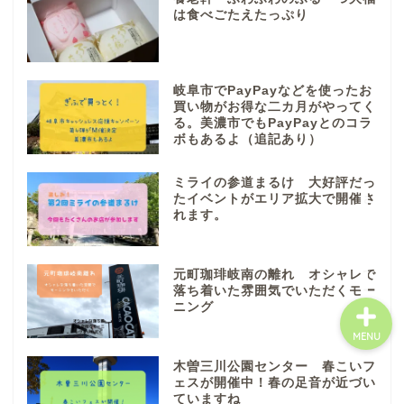
八百津町
は食べごたえたっぷり
川辺町
岐阜市でPayPayなどを使ったお
買い物がお得な二カ月がやってく
御嵩町
る。美濃市でもPayPayとのコラ
ボもあるよ（追記あり）
白川町
ミライの参道まるけ 大好評だっ
たイベントがエリア拡大で開催さ
れます。
東白川村
元町珈琲岐南の離れ オシャレで
落ち着いた雰囲気でいただくモー
ニング
MENU
木曽三川公園センター 春こいフ
ェスが開催中！春の足音が近づい
ていますね