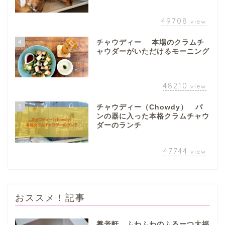
垂井町
49708
view
神戸町
4
チャウディー 本場のクラムチ
ャウダーがいただけるモーニング
養老町
48210
view
中濃地域
5
チャウディー（Chowdy） パ
ンの器に入った本格クラムチャウ
関市
ダーのランチ
美濃市
47744
view
郡上市
おススメ！記事
美濃加茂市
養老軒 ふわふわのふるーつ大福