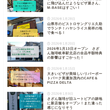
に飛び込んだようなピザ屋さん、
M-BASEはすごい！
2026年1月28日
山県市のビストロサングリエ久助
でランチ！ハヤシライス発祥の地
で食べる！
ぎふまるけとは。
2026年1月20日
ぎふまるけ内の記事と写真
2026年1月13日オープン さざ
ん珈琲岐阜駅北店の全品半額特典
（画像）＆掲載情報につい
の影響はすごかった！
ての注意事項など
2026年1月15日
岐阜地域
大きいピザが美味しいリバーポー
トパーク美濃加茂内のCAFE＆
PIZZA DELTA
岐阜市
2026年1月9日
さざん珈琲が旧ユートピアの跡地
各務原市
に新店舗をオープン！また違った
感じになりそう