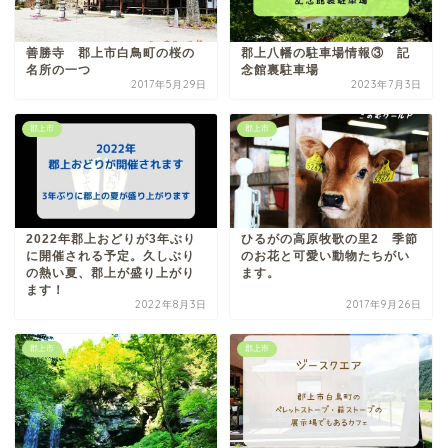
善勝寺 郡上市白鳥町の桜の
郡上八幡の駐車場情報③ 記
名所の一つ
念館裏駐車場
2017年5月29日
2023年7月3日
郡上市
郡上市
2022年郡上おどりが3年ぶり
ひるがの高原牧歌の里2 季節
に開催される予定。久しぶり
のお花と可愛い動物たちがい
の熱い夏、郡上が盛り上がり
ます。
ます！
2022年8月3日
2017年9月26日
郡上市
郡上市