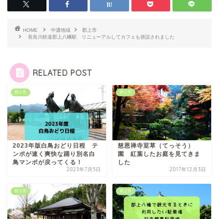
HOME
中濃地域
郡上市
長良川鉄道郡上八幡駅 リニューアルしてカフェも併設されました
RELATED POST
郡上市
郡上市
2023年版白鳥おどり日程 テ
慈恩禅寺荎草（てっそう）
ンポが速く爽快な踊り別名白
園 紅葉したお庭を見てきま
鳥マンボが戻ってくる！
した
2023年7月5日
2017年12月3日
郡上市
郡上市