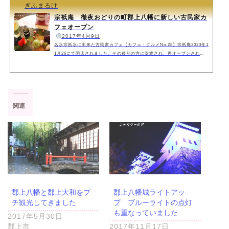
ぎふまるけ
宗祇庵 徹夜おどりの町郡上八幡に新しい古民家カ
フェオープン
️
2017年4月9日
名水宗祇水に出来た古民家カフェ【カフェ・グルメNo.28】宗祇庵2023年1
1月26にて閉店されました。その後別の方に譲渡され、再オープンされま
した。郡上八幡に新しく古民家カフェがオープンしました！宗祇水日本名
水百選の第１号に選ばれた湧き水で、由緒正しい史跡の宗祇水の隣にオー
プンされました。一時玄関などがブルーシートに覆われててどうしたの
か？と思っていましたが、カフェだったんですね。そんな宗祇庵を利用し
てきました。宗祇水の横を通り、階段を上ると宗祇庵があります。カフェ
関連
スペース的には宗祇水を見下ろす感じにな...
郡上八幡と郡上大和をプ
郡上八幡城ライトアッ
チ観光してきました
プ ブルーライトの点灯
も重なっていました
2017年5月30日
郡上市
2017年11月17日