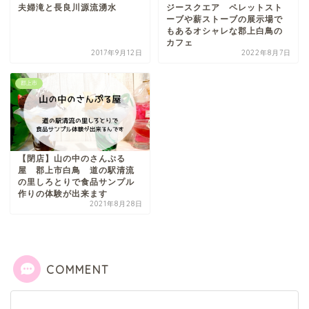
夫婦滝と長良川源流湧水
ジースクエア ペレットスト
ーブや薪ストーブの展示場で
もあるオシャレな郡上白鳥の
カフェ
2017年9月12日
2022年8月7日
郡上市
【閉店】山の中のさんぷる
屋 郡上市白鳥 道の駅清流
の里しろとりで食品サンプル
作りの体験が出来ます
2021年8月28日
COMMENT