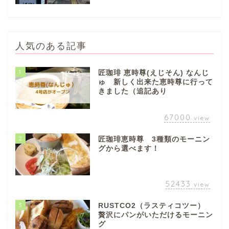
本巣市
山県市
人気のある記事
笠松町
1
匠珈琲 恵時尊(えじそん) なんじ
ゅ 新しく出来た恵時尊に行って
きました（追記あり
西濃地域
67000
view
大垣市
2
匠珈琲恵時尊 3種類のモーニン
グから選べます！
海津市
関ケ原市
52433
view
3
RUSTCO2（ラスティコツー）
輪之内町
贅沢にパンがいただけるモーニン
グ