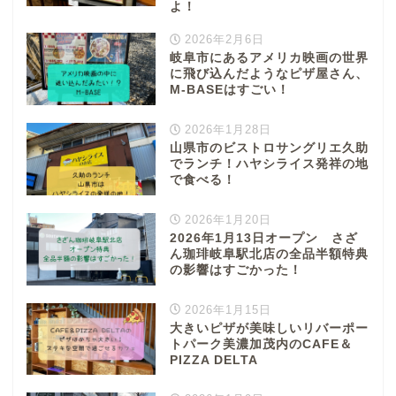
よ！
2026年2月6日
岐阜市にあるアメリカ映画の世界
に飛び込んだようなピザ屋さん、
M-BASEはすごい！
2026年1月28日
山県市のビストロサングリエ久助
でランチ！ハヤシライス発祥の地
で食べる！
2026年1月20日
2026年1月13日オープン さざ
ん珈琲岐阜駅北店の全品半額特典
の影響はすごかった！
2026年1月15日
大きいピザが美味しいリバーポー
トパーク美濃加茂内のCAFE＆
PIZZA DELTA