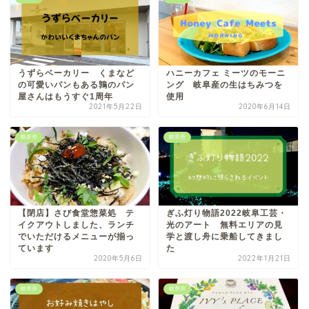
うずらベーカリー くまなど
ハニーカフェ ミーツのモーニ
の可愛いパンもある鶉のパン
ング 岐阜産の生はちみつを
屋さんはもうすぐ1周年
使用
2021年5月22日
2020年6月14日
岐阜市
岐阜市
【閉店】さび食堂惣菜処 テ
ぎふ灯り物語2022岐阜工芸・
イクアウトしました、ランチ
光のアート 無料エリアの見
でいただけるメニューが揃っ
学と渡し舟に乗船してきまし
ています
た
2020年5月6日
2022年1月21日
岐阜市
岐阜市