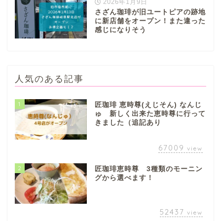
2026年1月9日
さざん珈琲が旧ユートピアの跡地
に新店舗をオープン！また違った
感じになりそう
人気のある記事
1
匠珈琲 恵時尊(えじそん) なんじ
ゅ 新しく出来た恵時尊に行って
きました（追記あり
67009
view
2
匠珈琲恵時尊 3種類のモーニン
グから選べます！
52437
view