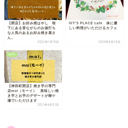
【閉店】お好み焼はやし 領
IVY'S PLACE cafe 体に優
下にある昔ながらのお値打ち
しい料理がいただけるカフェ
な人気のあるお好み焼き屋さ
ん。
2022年1月15日
2020年4月25日
岐阜市
【神田町閉店】焼き芋の専門
店moi（モーイ） 美味しい焼
き芋とお芋のデザートが柳ケ
瀬でいただけます
2021年4月21日