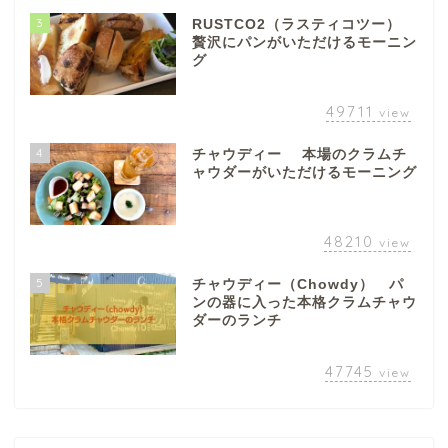
3
RUSTCO2（ラスティコツー）
贅沢にパンがいただけるモーニン
グ
49711
view
4
チャウディー 本場のクラムチ
ャウダーがいただけるモーニング
48210
view
5
チャウディー（Chowdy） パ
ンの器に入った本格クラムチャウ
ダーのランチ
47745
view