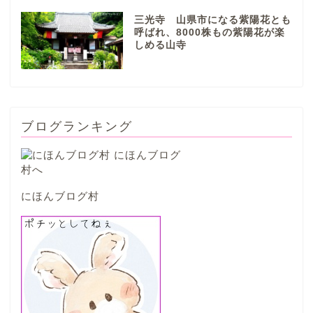
三光寺 山県市になる紫陽花とも
山県市
呼ばれ、8000株もの紫陽花が楽
しめる山寺
笠松町
西濃地域
ブログランキング
大垣市
海津市
にほんブログ村
関ケ原市
輪之内町
垂井町