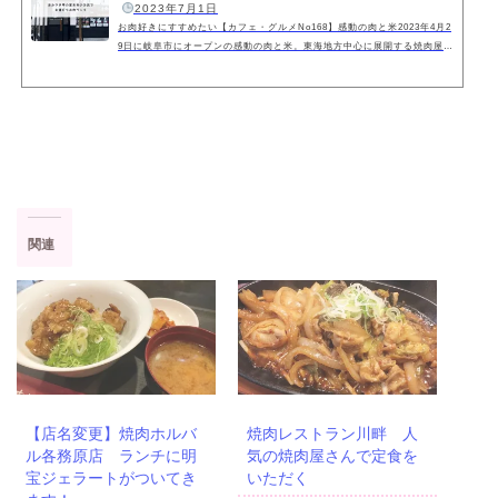
️
2023年7月1日
お肉好きにすすめたい【カフェ・グルメNo168】感動の肉と米2023年4月2
9日に岐阜市にオープンの感動の肉と米。東海地方中心に展開する焼肉屋さ
んあみやき亭が運営するステーキ専門店になります。2023年6月現在、東
海地方・関東に20店舗以上があります。焼肉ってどうしても高くなります
よね（我が家が食べ過ぎなだけ？）。ですが感動の肉と米はお値打ちにガ
ッツリいただけると思います。（個人感想）食べたメニュー初めてのお店
って色々食べたくなります。いろんなことを考えすぎて優柔不断な私は決
めるのに時間がかかったりもします。今...
関連
【店名変更】焼肉ホルバ
焼肉レストラン川畔 人
ル各務原店 ランチに明
気の焼肉屋さんで定食を
宝ジェラートがついてき
いただく