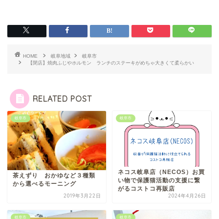
HOME
岐阜地域
岐阜市
【閉店】焼肉ふじやホルモン ランチのステーキがめちゃ大きくて柔らかい
RELATED POST
岐阜市
岐阜市
ネコス岐阜店（NECOS）お買
茶えずり おかゆなど３種類
い物で保護猫活動の支援に繋
から選べるモーニング
がるコストコ再販店
2019年3月22日
2024年4月26日
岐阜市
岐阜市