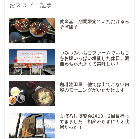
おススメ！記事
黄金堂 期間限定でいただけるみ
そぎ団子
ぎふまるけとは。
ぎふまるけ内の記事と写真
つみつみいちごファームでいちご
（画像）＆掲載情報につい
をお腹いっぱい堪能した休日。濃
ての注意事項など
姫めちゃ大きくて美味しい！
岐阜地域
珈琲池田屋 他では出てこない内
容のモーニングがいただけます
岐阜市
各務原市
まぼろし博覧会2018 2回目行っ
てきました、相変わらずにカオ状
態だった！
本巣市