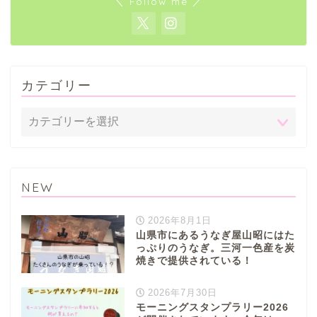
＼ Follow me ／
垂井町
神戸町
カテゴリー
養老町
中濃地域
関市
NEW
美濃市
2026年8月1日
山県市にあるうなぎ屋山昭にはた
郡上市
っぷりのうなぎ。三河一色産を炭
焼きで提供されている！
美濃加茂市
2026年7月30日
モーニングスタンプラリー2026