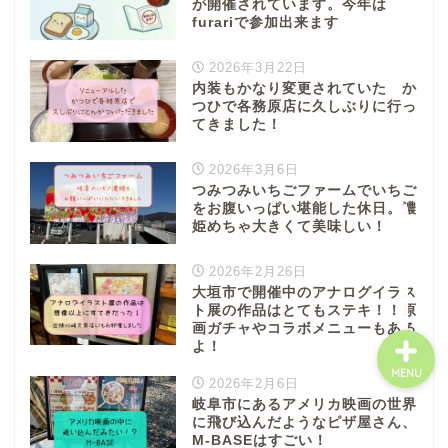
が開催されています。今年は
八百津町
furariで参加出来ます
2026年3月22日
川辺町
内装もかなり変更されていた か
つひで各務原店に久しぶりに行っ
てきました！
御嵩町
2026年3月6日
白川町
つみつみいちごファームでいちご
をお腹いっぱい堪能した休日。濃
姫めちゃ大きくて美味しい！
東白川村
2026年2月26日
大垣市で開催中のアナログイラス
ト展の作品はとてもステキ！！原
画ガチャやコラボメニューもある
よ！
MENU
2026年2月6日
岐阜市にあるアメリカ映画の世界
に飛び込んだようなピザ屋さん、
M-BASEはすごい！