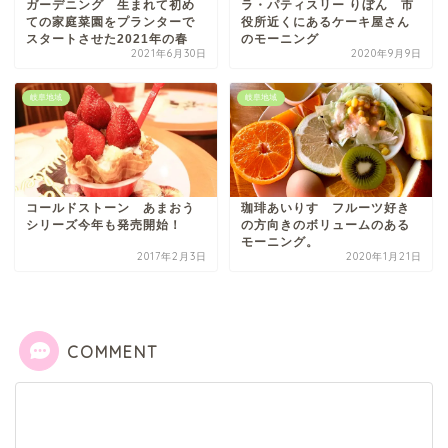
ガーデニング 生まれて初め
ラ・パティスリー りぼん 市
ての家庭菜園をプランターで
役所近くにあるケーキ屋さん
スタートさせた2021年の春
のモーニング
2021年6月30日
2020年9月9日
岐阜地域
岐阜地域
コールドストーン あまおう
珈琲あいりす フルーツ好き
シリーズ今年も発売開始！
の方向きのボリュームのある
モーニング。
2017年2月3日
2020年1月21日
COMMENT