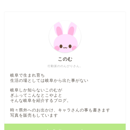
本巣市
山県市
笠松町
西濃地域
このむ
行動派ののんびりさん。
大垣市
岐阜で生まれ育ち
生活の場としては岐阜から出た事がない
海津市
岐阜しか知らないこのむが
ぎふってこんなとこやよと
そんな岐阜を紹介するブログ。
関ケ原市
時々県外へのお出かけ、キャラさんの事も書きます
写真を販売もしています
輪之内町