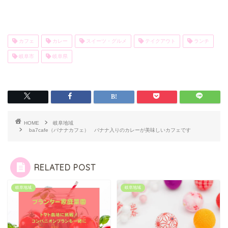
カフェ
カレー
スイーツ・グルメ
テイクアウト
ランチ
岐阜市
岐阜県
HOME
岐阜地域
ba7cafe（バナナカフェ） バナナ入りのカレーが美味しいカフェです
RELATED POST
岐阜地域
岐阜地域