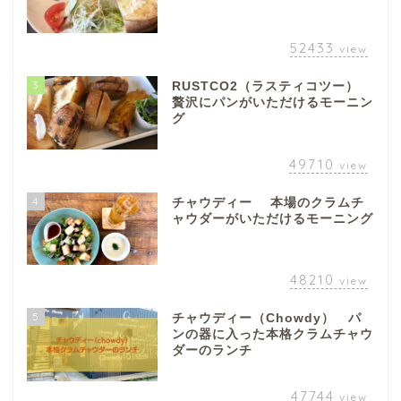
52433
view
3
RUSTCO2（ラスティコツー）
贅沢にパンがいただけるモーニン
グ
49710
view
4
チャウディー 本場のクラムチ
ャウダーがいただけるモーニング
48210
view
5
チャウディー（Chowdy） パ
ンの器に入った本格クラムチャウ
ダーのランチ
47744
view