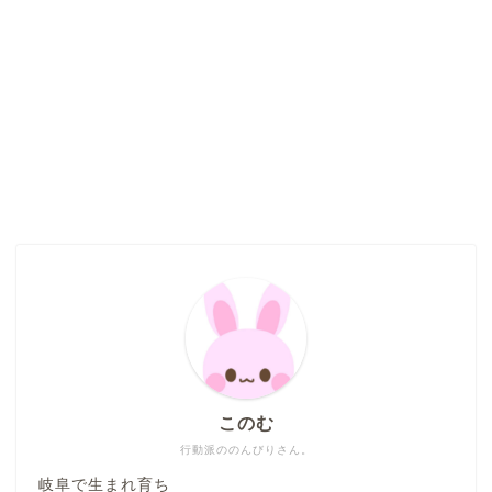
このむ
行動派ののんびりさん。
岐阜で生まれ育ち