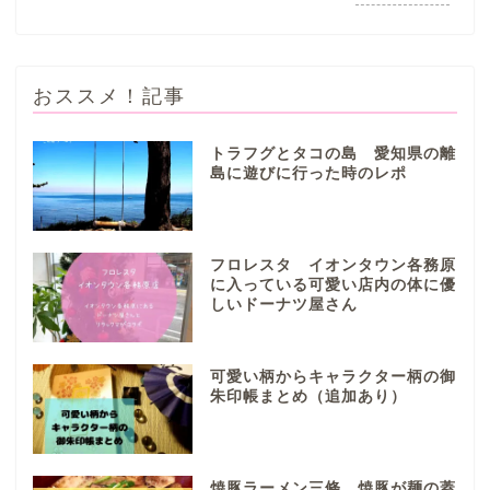
おススメ！記事
トラフグとタコの島 愛知県の離
島に遊びに行った時のレポ
ぎふまるけとは。
ぎふまるけ内の記事と写真
フロレスタ イオンタウン各務原
（画像）＆掲載情報につい
に入っている可愛い店内の体に優
ての注意事項など
しいドーナツ屋さん
岐阜地域
可愛い柄からキャラクター柄の御
朱印帳まとめ（追加あり）
岐阜市
各務原市
焼豚ラーメン三條 焼豚が麺の蓋