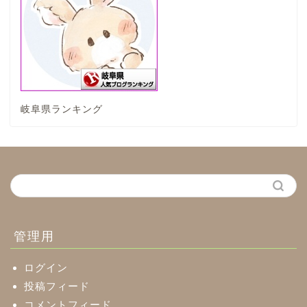
垂井町
神戸町
岐阜県ランキング
養老町
中濃地域
関市
美濃市
管理用
郡上市
ログイン
投稿フィード
コメントフィード
美濃加茂市