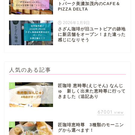
トパーク美濃加茂内のCAFE＆
PIZZA DELTA
2026年1月9日
さざん珈琲が旧ユートピアの跡地
に新店舗をオープン！また違った
感じになりそう
人気のある記事
1
匠珈琲 恵時尊(えじそん) なんじ
ゅ 新しく出来た恵時尊に行って
きました（追記あり
67001
view
2
匠珈琲恵時尊 3種類のモーニン
グから選べます！