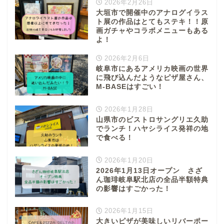
2026年2月26日
大垣市で開催中のアナログイラス
ト展の作品はとてもステキ！！原
画ガチャやコラボメニューもある
よ！
2026年2月6日
岐阜市にあるアメリカ映画の世界
に飛び込んだようなピザ屋さん、
M-BASEはすごい！
2026年1月28日
山県市のビストロサングリエ久助
でランチ！ハヤシライス発祥の地
で食べる！
2026年1月20日
2026年1月13日オープン さざ
ん珈琲岐阜駅北店の全品半額特典
の影響はすごかった！
2026年1月15日
大きいピザが美味しいリバーポー