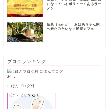
になっているボリュームあるラー
メン
本巣市
葉菜（hana） おばあちゃん家
山県市
へ来たみたいな古民家カフェ
笠松町
西濃地域
ブログランキング
大垣市
海津市
にほんブログ村
関ケ原市
輪之内町