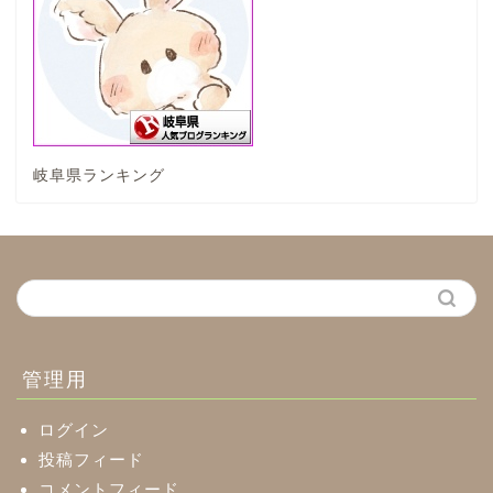
垂井町
神戸町
岐阜県ランキング
養老町
中濃地域
関市
美濃市
管理用
郡上市
ログイン
投稿フィード
コメントフィード
美濃加茂市