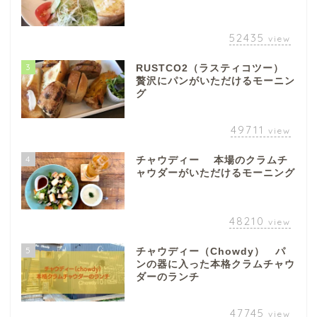
52435
view
3
RUSTCO2（ラスティコツー）
贅沢にパンがいただけるモーニン
グ
49711
view
4
チャウディー 本場のクラムチ
ャウダーがいただけるモーニング
48210
view
5
チャウディー（Chowdy） パ
ンの器に入った本格クラムチャウ
ダーのランチ
47745
view