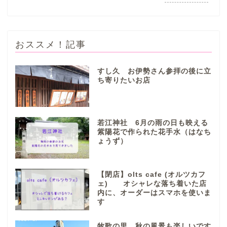
おススメ！記事
すし久 お伊勢さん参拝の後に立
ち寄りたいお店
ぎふまるけとは。
ぎふまるけ内の記事と写真
若江神社 6月の雨の日も映える
（画像）＆掲載情報につい
紫陽花で作られた花手水（はなち
ての注意事項など
ょうず）
岐阜地域
【閉店】olts cafe (オルツカフ
ェ) オシャレな落ち着いた店
内に、オーダーはスマホを使いま
岐阜市
す
各務原市
牧歌の里 秋の風景も楽しいです