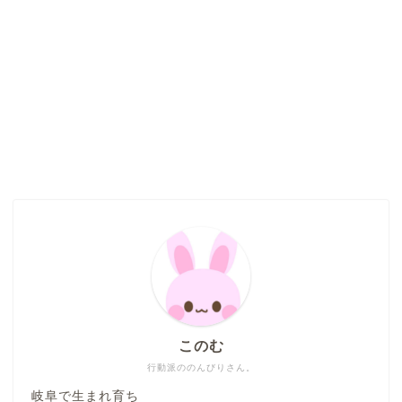
このむ
行動派ののんびりさん。
岐阜で生まれ育ち