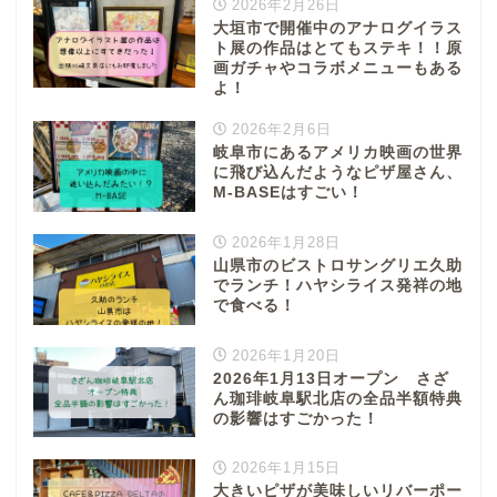
2026年2月26日
大垣市で開催中のアナログイラス
ト展の作品はとてもステキ！！原
画ガチャやコラボメニューもある
よ！
2026年2月6日
岐阜市にあるアメリカ映画の世界
に飛び込んだようなピザ屋さん、
M-BASEはすごい！
2026年1月28日
山県市のビストロサングリエ久助
でランチ！ハヤシライス発祥の地
で食べる！
2026年1月20日
2026年1月13日オープン さざ
ん珈琲岐阜駅北店の全品半額特典
の影響はすごかった！
2026年1月15日
大きいピザが美味しいリバーポー