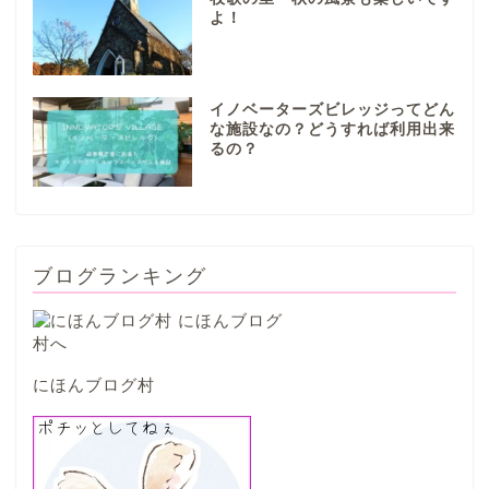
よ！
本巣市
イノベーターズビレッジってどん
山県市
な施設なの？どうすれば利用出来
るの？
笠松町
西濃地域
ブログランキング
大垣市
海津市
にほんブログ村
関ケ原市
輪之内町