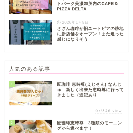
トパーク美濃加茂内のCAFE＆
PIZZA DELTA
2026年1月9日
さざん珈琲が旧ユートピアの跡地
に新店舗をオープン！また違った
感じになりそう
人気のある記事
1
匠珈琲 恵時尊(えじそん) なんじ
ゅ 新しく出来た恵時尊に行って
きました（追記あり
67008
view
2
匠珈琲恵時尊 3種類のモーニン
グから選べます！