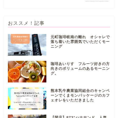
おススメ！記事
元町珈琲岐南の離れ オシャレで
落ち着いた雰囲気でいただくモー
ニング
ぎふまるけとは。
ぎふまるけ内の記事と写真
珈琲あいりす フルーツ好きの方
（画像）＆掲載情報につい
向きのボリュームのあるモーニン
ての注意事項など
グ。
岐阜地域
熊本乳牛農業協同組合のキャンペ
ーンでくまモンパッケージのカフ
ェオレをいただきました
岐阜市
各務原市
【閉店】873°ハナサンド 人気