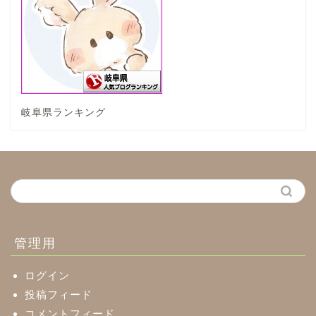
垂井町
神戸町
岐阜県ランキング
養老町
中濃地域
関市
美濃市
管理用
郡上市
ログイン
投稿フィード
コメントフィード
美濃加茂市