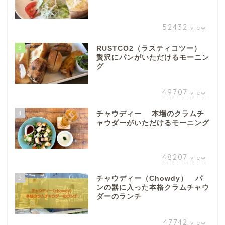
52432
view
3
RUSTCO2（ラスティコツー）
贅沢にパンがいただけるモーニン
グ
49707
view
4
チャウディー 本場のクラムチ
ャウダーがいただけるモーニング
48207
view
5
チャウディー（Chowdy） パ
ンの器に入った本格クラムチャウ
ダーのランチ
47742
view