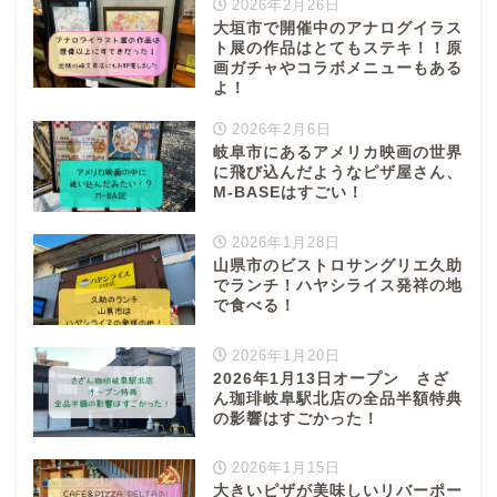
2026年2月26日
大垣市で開催中のアナログイラス
ト展の作品はとてもステキ！！原
画ガチャやコラボメニューもある
よ！
2026年2月6日
岐阜市にあるアメリカ映画の世界
に飛び込んだようなピザ屋さん、
M-BASEはすごい！
2026年1月28日
山県市のビストロサングリエ久助
でランチ！ハヤシライス発祥の地
で食べる！
2026年1月20日
2026年1月13日オープン さざ
ん珈琲岐阜駅北店の全品半額特典
の影響はすごかった！
2026年1月15日
大きいピザが美味しいリバーポー