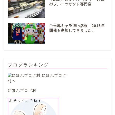
のフルーツサンド専門店
本巣市
ご当地キャラ博in彦根 2018年
山県市
開催も参加してきました。
笠松町
西濃地域
ブログランキング
大垣市
海津市
にほんブログ村
関ケ原市
輪之内町