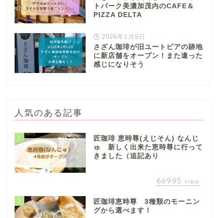
トパーク美濃加茂内のCAFE＆
PIZZA DELTA
2026年1月9日
さざん珈琲が旧ユートピアの跡地
に新店舗をオープン！また違った
感じになりそう
人気のある記事
1
匠珈琲 恵時尊(えじそん) なんじ
ゅ 新しく出来た恵時尊に行って
きました（追記あり
66995
view
2
匠珈琲恵時尊 3種類のモーニン
グから選べます！