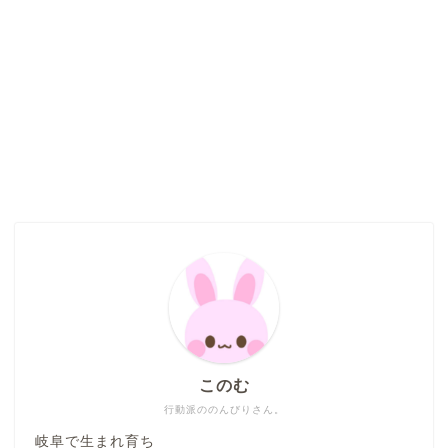
このむ
行動派ののんびりさん。
岐阜で生まれ育ち