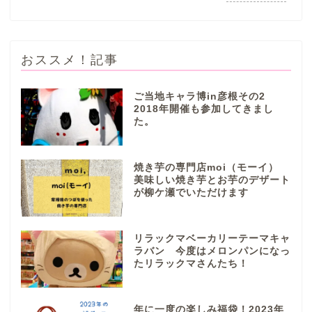
おススメ！記事
ご当地キャラ博in彦根その2
2018年開催も参加してきまし
た。
ぎふまるけとは。
ぎふまるけ内の記事と写真
焼き芋の専門店moi（モーイ）
（画像）＆掲載情報につい
美味しい焼き芋とお芋のデザート
ての注意事項など
が柳ケ瀬でいただけます
岐阜地域
リラックマベーカリーテーマキャ
ラバン 今度はメロンパンになっ
たリラックマさんたち！
岐阜市
各務原市
年に一度の楽しみ福袋！2023年