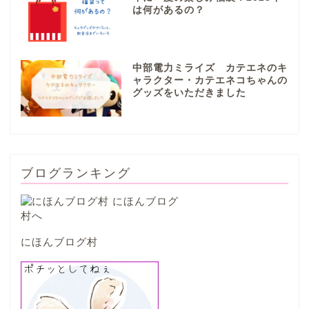
は何があるの？
本巣市
中部電力ミライズ カテエネのキ
山県市
ャラクター・カテエネコちゃんの
グッズをいただきました
笠松町
西濃地域
ブログランキング
大垣市
海津市
にほんブログ村
関ケ原市
輪之内町