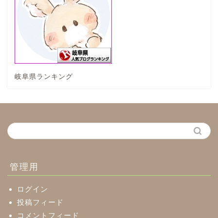
垂井町
神戸町
岐阜県ランキング
養老町
中濃地域
関市
美濃市
管理用
郡上市
ログイン
投稿フィード
コメントフィード
美濃加茂市