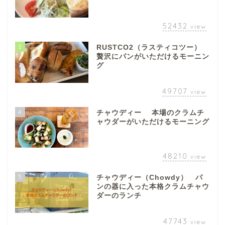
52432
view
3
RUSTCO2（ラスティコツー）
贅沢にパンがいただけるモーニン
グ
49707
view
4
チャウディー 本場のクラムチ
ャウダーがいただけるモーニング
48210
view
5
チャウディー（Chowdy） パ
ンの器に入った本格クラムチャウ
ダーのランチ
47743
view