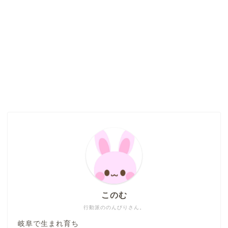
このむ
行動派ののんびりさん。
岐阜で生まれ育ち