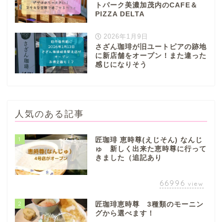
トパーク美濃加茂内のCAFE＆
PIZZA DELTA
2026年1月9日
さざん珈琲が旧ユートピアの跡地
に新店舗をオープン！また違った
感じになりそう
人気のある記事
1
匠珈琲 恵時尊(えじそん) なんじ
ゅ 新しく出来た恵時尊に行って
きました（追記あり
66996
view
2
匠珈琲恵時尊 3種類のモーニン
グから選べます！