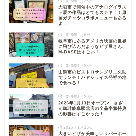
2026年2月26日
大垣市で開催中のアナログイラス
ト展の作品はとてもステキ！！原
画ガチャやコラボメニューもある
よ！
2026年2月6日
岐阜市にあるアメリカ映画の世界
に飛び込んだようなピザ屋さん、
M-BASEはすごい！
2026年1月28日
山県市のビストロサングリエ久助
でランチ！ハヤシライス発祥の地
で食べる！
2026年1月20日
2026年1月13日オープン さざ
ん珈琲岐阜駅北店の全品半額特典
の影響はすごかった！
2026年1月15日
大きいピザが美味しいリバーポー