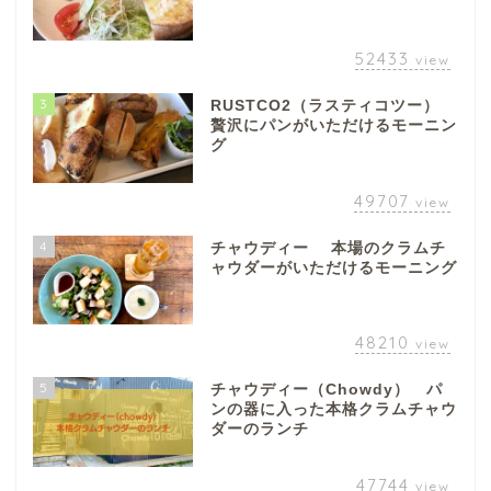
52433
view
3
RUSTCO2（ラスティコツー）
贅沢にパンがいただけるモーニン
グ
49707
view
4
チャウディー 本場のクラムチ
ャウダーがいただけるモーニング
48210
view
5
チャウディー（Chowdy） パ
ンの器に入った本格クラムチャウ
ダーのランチ
47744
view