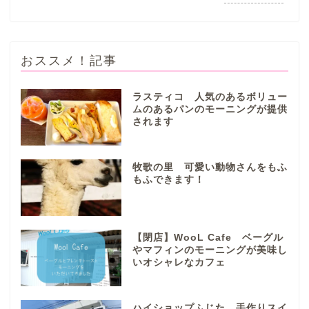
おススメ！記事
ラスティコ 人気のあるボリュー
ムのあるパンのモーニングが提供
されます
ぎふまるけとは。
ぎふまるけ内の記事と写真
牧歌の里 可愛い動物さんをもふ
（画像）＆掲載情報につい
もふできます！
ての注意事項など
岐阜地域
【閉店】WooL Cafe ベーグル
やマフィンのモーニングが美味し
いオシャレなカフェ
岐阜市
各務原市
ハイショップふじた 手作りスイ