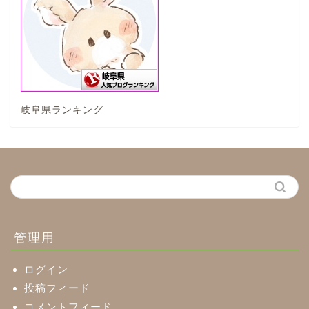
垂井町
神戸町
岐阜県ランキング
養老町
中濃地域
関市
美濃市
管理用
郡上市
ログイン
投稿フィード
コメントフィード
美濃加茂市