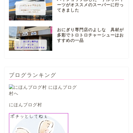
ーツがオススメのスーパーに行っ
てきました
本巣市
おにぎり専門店のよしな 具材が
山県市
多彩でトロトロチャーシューはお
すすめの一品
笠松町
西濃地域
ブログランキング
大垣市
海津市
にほんブログ村
関ケ原市
輪之内町