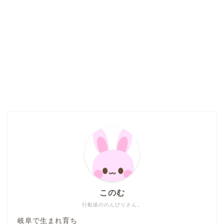
このむ
行動派ののんびりさん。
岐阜で生まれ育ち