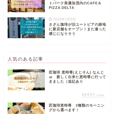
トパーク美濃加茂内のCAFE＆
PIZZA DELTA
2026年1月9日
さざん珈琲が旧ユートピアの跡地
に新店舗をオープン！また違った
感じになりそう
人気のある記事
1
匠珈琲 恵時尊(えじそん) なんじ
ゅ 新しく出来た恵時尊に行って
きました（追記あり
66997
view
2
匠珈琲恵時尊 3種類のモーニン
グから選べます！