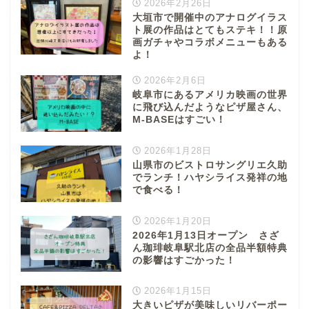
2026年2月26日
大垣市で開催中のアナログイラス
ト展の作品はとてもステキ！！原
画ガチャやコラボメニューもある
よ！
2026年2月6日
岐阜市にあるアメリカ映画の世界
に飛び込んだようなピザ屋さん、
M-BASEはすごい！
2026年1月28日
山県市のビストロサングリエ久助
でランチ！ハヤシライス発祥の地
で食べる！
2026年1月20日
2026年1月13日オープン さざ
ん珈琲岐阜駅北店の全品半額特典
の影響はすごかった！
2026年1月15日
大きいピザが美味しいリバーポー