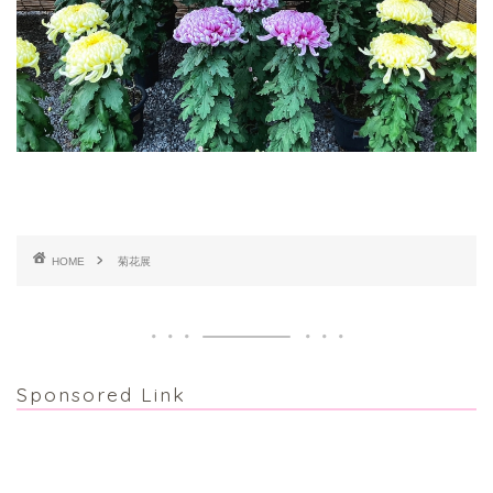
HOME
菊花展
Sponsored Link