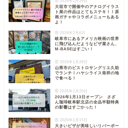
2026年2月26日
大垣市で開催中のアナログイラス
ト展の作品はとてもステキ！！原
画ガチャやコラボメニューもある
よ！
2026年2月6日
岐阜市にあるアメリカ映画の世界
に飛び込んだようなピザ屋さん、
M-BASEはすごい！
2026年1月28日
山県市のビストロサングリエ久助
でランチ！ハヤシライス発祥の地
で食べる！
2026年1月20日
2026年1月13日オープン さざ
ん珈琲岐阜駅北店の全品半額特典
の影響はすごかった！
2026年1月15日
大きいピザが美味しいリバーポー