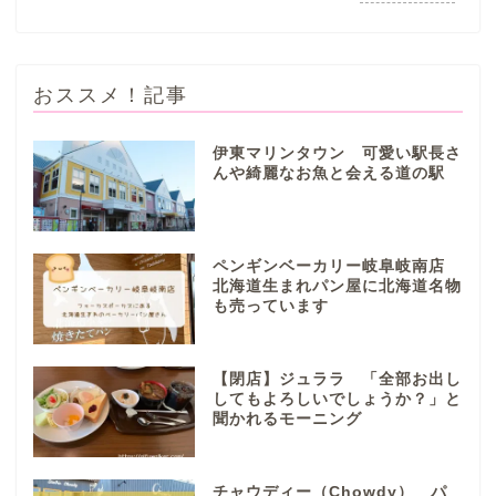
おススメ！記事
伊東マリンタウン 可愛い駅長さ
んや綺麗なお魚と会える道の駅
ぎふまるけとは。
ぎふまるけ内の記事と写真
ペンギンベーカリー岐阜岐南店
（画像）＆掲載情報につい
北海道生まれパン屋に北海道名物
ての注意事項など
も売っています
岐阜地域
【閉店】ジュララ 「全部お出し
してもよろしいでしょうか？」と
聞かれるモーニング
岐阜市
各務原市
チャウディー（Chowdy） パ