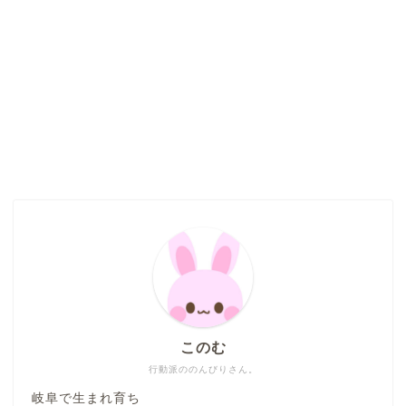
このむ
行動派ののんびりさん。
岐阜で生まれ育ち