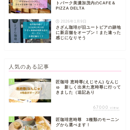
トパーク美濃加茂内のCAFE＆
PIZZA DELTA
2026年1月9日
さざん珈琲が旧ユートピアの跡地
に新店舗をオープン！また違った
感じになりそう
人気のある記事
1
匠珈琲 恵時尊(えじそん) なんじ
ゅ 新しく出来た恵時尊に行って
きました（追記あり
67000
view
2
匠珈琲恵時尊 3種類のモーニン
グから選べます！