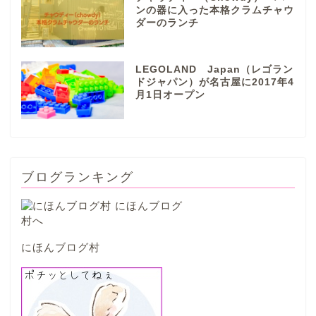
ンの器に入った本格クラムチャウ
ダーのランチ
本巣市
LEGOLAND Japan（レゴラン
山県市
ドジャパン）が名古屋に2017年4
月1日オープン
笠松町
西濃地域
ブログランキング
大垣市
海津市
にほんブログ村
関ケ原市
輪之内町