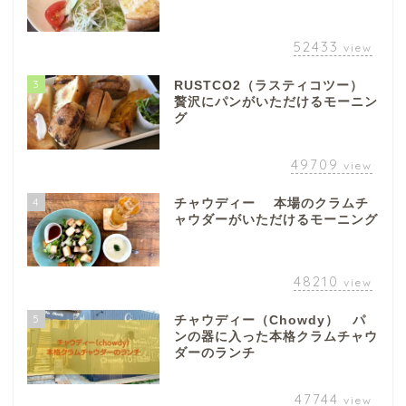
52433
view
3
RUSTCO2（ラスティコツー）
贅沢にパンがいただけるモーニン
グ
49709
view
4
チャウディー 本場のクラムチ
ャウダーがいただけるモーニング
48210
view
5
チャウディー（Chowdy） パ
ンの器に入った本格クラムチャウ
ダーのランチ
47744
view