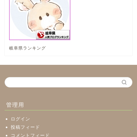
垂井町
神戸町
岐阜県ランキング
養老町
中濃地域
関市
美濃市
管理用
郡上市
ログイン
投稿フィード
コメントフィード
美濃加茂市