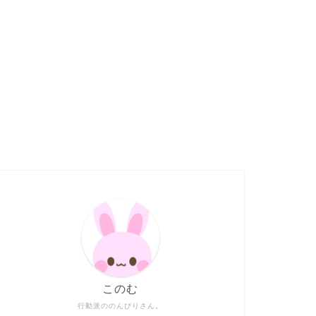
このむ
行動派ののんびりさん。