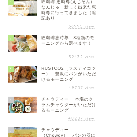
匠珈琲 恵時尊(えじそん)
1
なんじゅ 新しく出来た恵
時尊に行ってきました（追
記あり
66995
view
匠珈琲恵時尊 3種類のモ
2
ーニングから選べます！
52432
view
RUSTCO2（ラスティコツ
3
ー） 贅沢にパンがいただ
けるモーニング
49707
view
チャウディー 本場のク
4
ラムチャウダーがいただけ
るモーニング
48207
view
チャウディー
5
（Chowdy） パンの器に