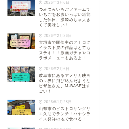
2026年3月6日
つみつみいちごファームで
いちごをお腹いっぱい堪能
した休日。濃姫めちゃ大き
くて美味しい！
2026年2月26日
大垣市で開催中のアナログ
イラスト展の作品はとても
ステキ！！原画ガチャやコ
ラボメニューもあるよ！
2026年2月6日
岐阜市にあるアメリカ映画
の世界に飛び込んだような
ピザ屋さん、M-BASEはす
ごい！
2026年1月28日
山県市のビストロサングリ
エ久助でランチ！ハヤシラ
イス発祥の地で食べる！