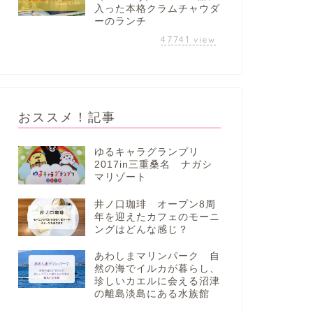
入った本格クラムチャウダ
ーのランチ
47741
view
おススメ！記事
ゆるキャラグランプリ
2017in三重桑名 ナガシ
マリゾート
井ノ口珈琲 オープン8周
年を迎えたカフェのモーニ
ングはどんな感じ？
あわしまマリンパーク 自
然の海でイルカが暮らし、
珍しいカエルに会える沼津
の離島淡島にある水族館