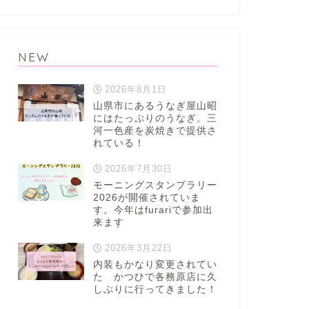
NEW
2026年8月1日
山県市にあるうなぎ屋山昭
にはたっぷりのうなぎ。三
河一色産を炭焼きで提供さ
れている！
2026年7月30日
モーニングスタンプラリー
2026が開催されていま
す。今年はfurariで参加出
来ます
2026年3月22日
内装もかなり変更されてい
た かつひで各務原店に久
しぶりに行ってきました！